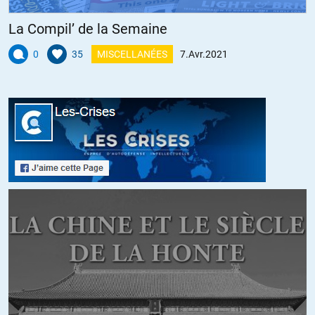
+4
ALERTER
La Compil’ de la Semaine
Christian Gedeon
//
08.04.2021 à 18h59
0
35
MISCELLANÉES
7.Avr.2021
Bien vu. Les nippons impériaux ont crié tora tora tora pensant
avoir anéanti la puissance us dans le pacifique en coulant une
partie de la flotte. On connaît la suite Hiroshima et Nagasaki.
Les anti us épidermiques prennent souvent leurs rêves pour une
réalité. L’ours russe, l’aigle us sont des bestioles qu’il vaut mieux
ne pas aller forcer.
+1
Darras
//
08.04.2021 à 16h48
Regardez le pourcentage d’Indiens et métis aux USA et comparrez
avec l’Amerique latine et arrêtez de raconter des sornettes
monsieur le soit disant pilote.