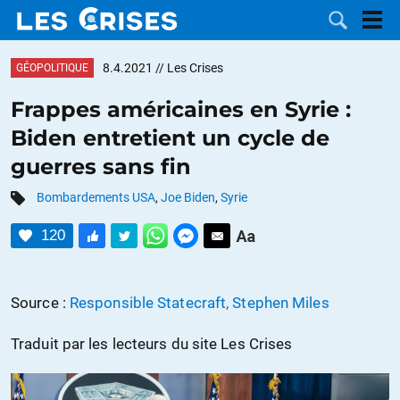
8.4.2021
// Les Crises
GÉOPOLITIQUE
Frappes américaines en Syrie :
Biden entretient un cycle de
LES
guerres sans fin
DOSSIERS
CATÉGORIES
Bombardements USA
,
Joe Biden
,
Syrie
120
MOTS CLÉS
NOUS
Source :
Responsible Statecraft, Stephen Miles
CONTACTER
FAIRE UN
Traduit par les lecteurs du site Les Crises
DON