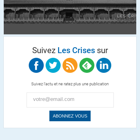
+2
ALERTER
Christian Gedeon
//
08.04.2021 à 17h41
Beaucoup d’imagination vous avez. C’est divertissant. Vous créez
même des recensements à chiffre rond. Dix millions. Comme au
Suivez
Les Crises
sur
loto quoi!
+2
ALERTER
Christian Gedeon
//
09.04.2021 à 11h42
Suivez l'actu et ne ratez plus une publication
Études basées sur l’occupation des sites donc. Vous savez peut
être que Olmeques Tolteques et autres Mayas avaient disparu
bien avant l’arrivée des espagnols? Ou que les peuples dominés
et massacres par les Aztèques au cours de joyeuses rave party
aux pyramides ont accueilli les espagnols en libérateurs? Que
les Hurons et les Iroquois se tapaient dessus depuis des lustres
et que apaches et sioux se détestaient. Je oeux continuer