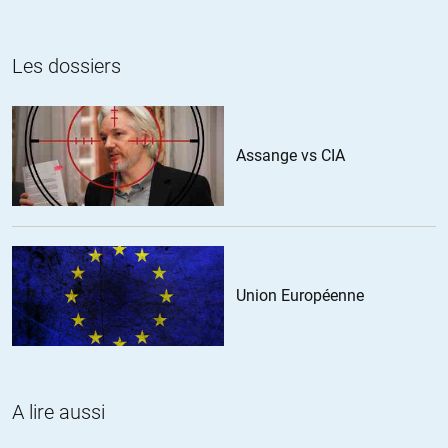
En Parler pendant la campagne aurait été du complotisme. faites un
estiment ce chiffre sous-estimé
effort bon sang!
Je m’étonne qu’il n’y ait ici aucun article sur la situation en Ukraine
Les dossiers
qui est des plus tendue. C’est dommage c’est le dossier Ukrainien de
2014 qui m’a fait découvrir le site des crises.
+8
ALERTER
Assange vs CIA
Furet
//
08.04.2021 à 10h57
Une ONG financée par le MI6, le département d’état US et par l’UE, ne
peut être qualifiée de « référence » qu’ironiquement.
Union Européenne
+11
ALERTER
RGT
//
08.04.2021 à 11h20
A lire aussi
Sincèrement, croyez-vous qu’on puisse jeter à la poubelle des articles