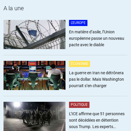
comme ça longtemps. Que n’avez vous les mêmes indignations
pour les populations chrétiennes d’Afrique du Nord ou de
A la une
Turquie disparues corps et biens? Il y aurait les bons et les
mauvais colonisateurs? Et esclavagistes? Lisez Tidiane Diouf
L'EUROPE
entre autres.
En matière d’asile, l’Union
européenne passe un nouveau
+2
pacte avec le diable
riton
//
09.04.2021 à 15h56
ÉCONOMIE
La guerre en Iran ne détrônera
Vous oubliez, entre autres, la guerre de 1812 contre la Grande-
pas le dollar. Mais Washington
Bretagne et la tentative d’envahir le Canada (peut-être la première
pourrait s’en charger
raclée militaire étasunienne).
+1
ALERTER
POLITIQUE
L’ICE affirme que 51 personnes
sont décédées en détention
Maximytch
//
08.04.2021 à 09h16
sous Trump. Les experts