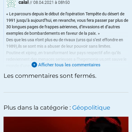
calal
//
08.04.2021 à 08h50
« Le parcours depuis le début de l’opération Tempête du désert de
1991 jusqu’à aujourd’hui, en revanche, vous fera passer par plus de
30 longues pages de frappes aériennes, d’invasions et d’autres
exemples de bombardements en faveur de la paix. »
Des que les usa n’ont plus eu de rivaux (urss qui s’est effondre en
1989),ils se sont mis a abuser de leur pouvoir sans limites.
Poutine et xiping ,en transformant leur pays respectif afin qu’ils
redeviennent des menaces serieuses a l’hegemonie us,ont sauve le
Afficher tous les commentaires
monde d’une dictature » du camp du bien ».
Les commentaires sont fermés.
+17
ALERTER
Darras
//
08.04.2021 à 08h59
Plus dans la catégorie :
Géopolitique
Je suis frappé par le propos du premier auteur.
Est-il un vil révisionniste historique où est il à ce point totalement nul
en Histoire.