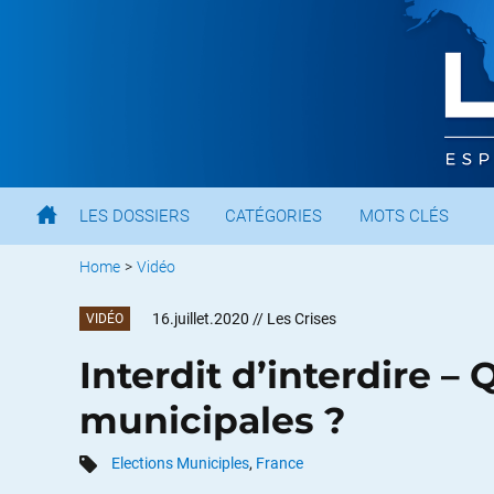
LES DOSSIERS
CATÉGORIES
MOTS CLÉS
Home
>
Vidéo
16.juillet.2020
// Les Crises
VIDÉO
Interdit d’interdire – 
municipales ?
Elections Municiples
,
France