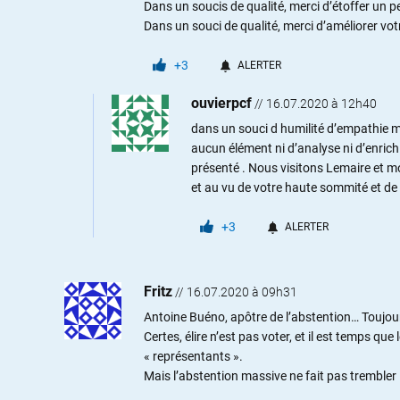
Dans un soucis de qualité, merci d’étoffer un p
Dans un souci de qualité, merci d’améliorer vot
+3
ALERTER
ouvierpcf
//
16.07.2020 à 12h40
dans un souci d humilité d’empathie m
aucun élément ni d’analyse ni d’enric
présenté . Nous visitons Lemaire et moi 
et au vu de votre haute sommité et de v
+3
ALERTER
Fritz
//
16.07.2020 à 09h31
Antoine Buéno, apôtre de l’abstention… Toujour
Certes, élire n’est pas voter, et il est temps qu
« représentants ».
Mais l’abstention massive ne fait pas trembler l’o