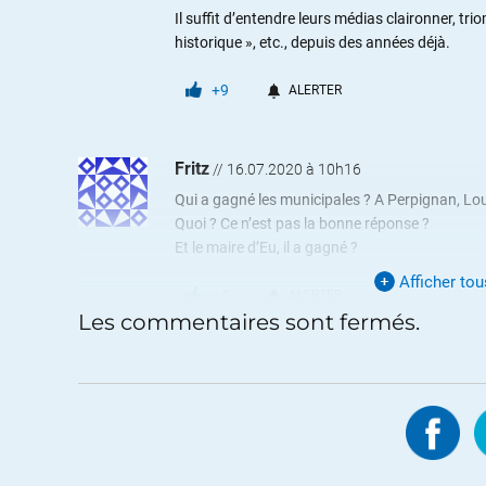
Il suffit d’entendre leurs médias claironner, tr
historique », etc., depuis des années déjà.
+9
ALERTER
Fritz
//
16.07.2020 à 10h16
Qui a gagné les municipales ? A Perpignan, Lou
Quoi ? Ce n’est pas la bonne réponse ?
Et le maire d’Eu, il a gagné ?
Afficher to
+4
ALERTER
Les commentaires sont fermés.
Alfred
//
16.07.2020 à 17h40
Ces histoires de loup… Autant lire et é
https://www.vududroit.com/2020/07/
+7
ALERTER