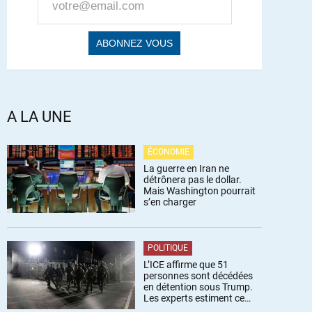
A LA UNE
ÉCONOMIE
La guerre en Iran ne
détrônera pas le dollar.
Mais Washington pourrait
s’en charger
POLITIQUE
L’ICE affirme que 51
personnes sont décédées
en détention sous Trump.
Les experts estiment ce
chiffre sous-estimé