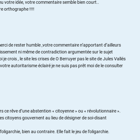
eu votre idée, votre commentaire semble bien court..
re orthographe !!!!
erci de rester humble ,votre commentaire n’apportant d’ailleurs
hissement ni même de contradiction argumentée sur le sujet
je crois , le site les crises de O Berruyer pas le site de Jules Vallés
otre autoritarisme éclairé je ne suis pas prêt moi de le consulter
s ce rêve d’une abstention « citoyenne » ou « révolutionnaire ».
e les citoyens gouvernent au lieu de désigner de soi-disant
ligarchie, bien au contraire. Elle fait le jeu de l’oligarchie.