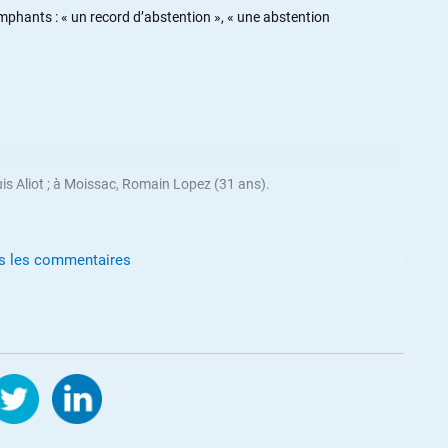
iomphants : « un record d’abstention », « une abstention
is Aliot ; à Moissac, Romain Lopez (31 ans).
us les commentaires
couter des gens qui ont un peu de fond sur le sujet:
meurtre-de-bayonne-ou-sont-les-fascistes/