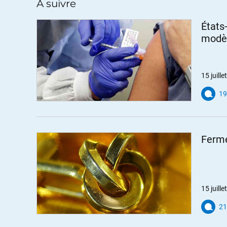
+2
ALERTER
A suivre
États-
Fritz
modèl
//
16.07.2020 à 17h50
En effet. Le PCF a perdu Argenteuil en 2001, c
covid, on a assez peu parlé de Jean-Charles Nè
présidents du conseil général (de Seine-Saint-
15 juill
de Choisy-le-Roi.
19
https://www.elysee.fr/emmanuel-macron/2020
https://www.leparisien.fr/val-de-marne-94/choi
par-le-coronavirus-29-03-2020-8290236.php
Ferme
ALERTER
LaurentL
//
16.07.2020 à 19h45
15 juill
Malville Loire Atlantique , élection municipale
21
Bigre de bigre, ça devrait faire les gros titre
Sinon voter pour simplement donner de la légiti