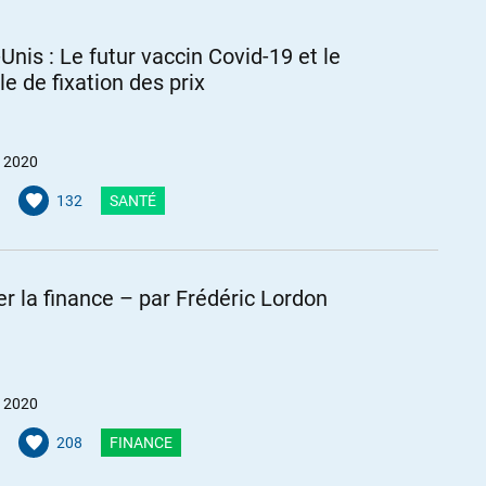
Unis : Le futur vaccin Covid-19 et le
e de fixation des prix
’était déjà un signe. Et parmi les hommes politiques morts du
gre et Daniel Davisse, tous deux communistes, tous deux vice-
Denis et du Val-de-Marne, respectivement). Davisse avait été maire
et 2020
132
SANTÉ
/03/31/deces-de-jean-charles-negre
sy-le-roi-figure-du-pcf-l-ancien-maire-daniel-davisse-emporte-
r la finance – par Frédéric Lordon
et 2020
 annulée pour cause de coronavirus.
208
FINANCE
s des média dominants…
mité à une pièce de théâtre dont le dernier acte est connu à