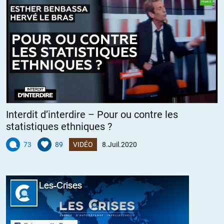
nécessiteront pas d’hospitalisation, ou avant l’hospitalisation
chez ceux qui en auront besoin), en étudiant son évolution
clinique chez des patients vus en consultation de soins primaires
en France métropolitaine.
Objectifs secondaires :- étudier l’évolution virologique de la
maladie COVID-19 ; – décrire la prise en charge des patients
COVID-19 (traitements, consultations, procédures de soins
prescrites) ; – identifier les facteurs de risque associés à
l’aggravation de l’état de santé des patients COVID-19 ; –
comparer les caractéristiques et l’évolution clinique des patients
Interdit d’interdire – Pour ou contre les
présentant une infection respiratoire aiguë (IRA) en fonction de la
statistiques ethniques ?
confirmation ou non d’une infection due au SARS-CoV-2 (COVID-
19).
73
89
VIDÉO
8.Juil.2020
…
ALERTER
scc
//
09.07.2020 à 21h03