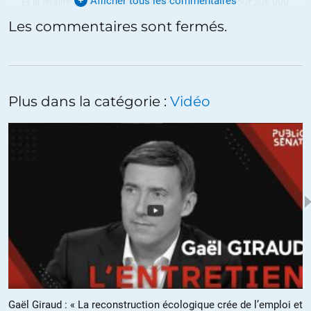
Afficher tous les commentaires
Et la létalité aussi vous satisfait: ici 30 000 morts pour 206 000
cas et au Brésil 68000 morts pour 1 700 000 cas?
Les commentaires sont fermés.
+8
ALERTER
Rogger
//
10.07.2020 à 22h20
Plus dans la catégorie :
Vidéo
Mais en France on a pas testé comparer les letalité sur les testé
est ridicule. Aucun pays n’a suivi les même protocoles de test…
Mort du covid/pop totale est bien plus pertinent
+2
fanfan
//
09.07.2020 à 18h23
Et puis, constat de certains députés, personne dans les stades
convertis en hôpital : primes au Covid.
Nouvelles définitions des cas probables au Texas par exemple. May
Gaël Giraud : « La reconstruction écologique crée de l’emploi et