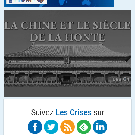
La différence c’est la partie invisible de l’iceberg…
ALERTER
fanfan
//
09.07.2020 à 19h01
(09.07.2020) Coup de colère de Vittorio Sgarbi #coronavirus Qui
qualcuno mente (Intervento alla Camera dell’8 luglio 2020)
https://www.youtube.com/watch?v=mOdVlYmkflI
(01.07.2020) LINDAU NOBEL LAUREATE MEETING – Debate (2020)
Corona–The Role of Science in Times of Crisis. Michael Levitt
(biophysicien et professeur de biologie structurale à l’Université de
Stanford, Nobel de Chimie 2013) : « un certain nombre d’éminents
scientifiques du monde entier ont été « muselés » en ce qui concerne
Suivez
Les Crises
sur
leurs positions sur COVID-19, leurs vidéos YouTube ont été
censurées et aucun temps d’antenne ne leur a été accordé dans les
médias grand public. …
Vidéo (à partir de 10mn 45) :
https://www.mediatheque.lindau-