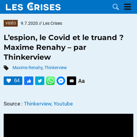
9.7.2020
// Les Crises
VIDÉO
L’espion, le Covid et le truand ?
Maxime Renahy – par
LES
Thinkerview
DOSSIERS
CATÉGORIES
Maxime Renahy
,
Thinkerview
64
MOTS CLÉS
NOUS
Source :
Thinkerview, Youtube
CONTACTER
FAIRE UN
DON