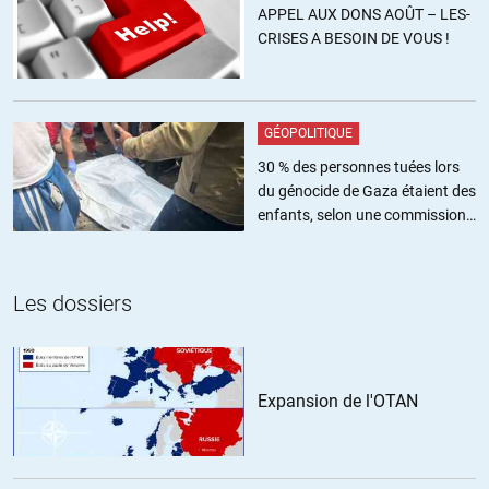
APPEL AUX DONS AOÛT – LES-
interrompt les déplacements non indispensables au premier rang
CRISES A BESOIN DE VOUS !
desquels les soins non urgents par pure et simple fermeture des
cabinets médicaux, donc à l’évidence toutes les vaccinations
obligatoires du nourrisson ont été arrêtées puis reprennent
lentement en fonction des possibilités liées à chaque centre de
GÉOPOLITIQUE
soins…
https://www.aimsib.org/2020/06/28/le-confinement-par-
covid-a-t-il-fait-baisser-le-nombre-des-morts-inopinees-du-
30 % des personnes tuées lors
nourrisson/
du génocide de Gaza étaient des
enfants, selon une commission
+2
ALERTER
de l’ONU
Les dossiers
eugeniegrandet
//
10.07.2020 à 09h07
j’espère qu’on va avoir le droit à l’avis:
– d’un joueur de foot
Expansion de l'OTAN
– d’une soprano de l’opéra
– d’un jardinier
– d’une bibliothécaire
– d´un agent d’assurance