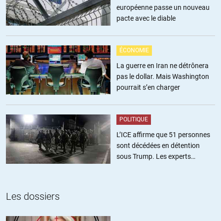
européenne passe un nouveau
Ben si l’euro est une monnaie unique. Puisque les pays membres
pacte avec le diable
de l’euro ont perdu leur monnaie propre et n’utilisent plus que
l’euro. Et c’est justement ce qu’on lui reproche.
ÉCONOMIE
Il faudrait en effet un euro monnaie commune que tous les pays
La guerre en Iran ne détrônera
membres utiliseraient uniquement avec l’extérieur de l’Europe,
pas le dollar. Mais Washington
pour « faire front commun ». Et une monnaie nationale dans
pourrait s’en charger
chacun d’entre eux, pour avoir des monnaies intérieures qui
s’adaptent aux réalités de chacun.
POLITIQUE
Mais c’est hélas le contraire de la situation actuelle.
L’ICE affirme que 51 personnes
+1
sont décédées en détention
sous Trump. Les experts
djebel ul adil
//
01.09.2017 à 09h32
estiment ce chiffre sous-estimé
Bonjour
Les dossiers
Ben non, vous vous trompez, renseignez vous et vous verrez
que l’Euro n’est pas unique, il est retranscrit en monnaie
national dans chaque pays par leur banque centrale. C’est