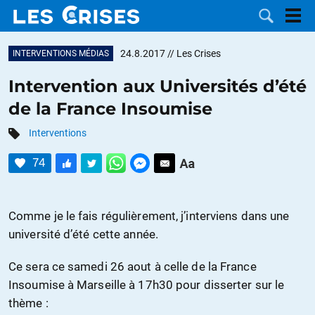
24.8.2017
// Les Crises
INTERVENTIONS MÉDIAS
Intervention aux Universités d’été
de la France Insoumise
LES
Interventions
DOSSIERS
CATÉGORIES
74
MOTS CLÉS
Comme je le fais régulièrement, j’interviens dans une
NOUS
université d’été cette année.
CONTACTER
FAIRE UN
Ce sera ce samedi 26 aout à celle de la France
Insoumise à Marseille à 17h30 pour disserter sur le
DON
thème :