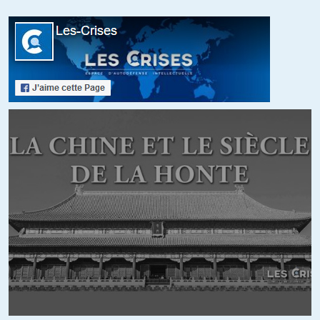
Narm
//
25.08.2017 à 14h21
il y a des questions sur la France Insoumise ( que je soutiens)
mais il y a des questions aussi sur l’UPR
les deux ne sont-ils pas quelque part, des leurres ?
pour en revenir à ce débat, que du beau monde.
j’espère pouvoir revoir ça via le web
ALERTER
gracques
//
26.08.2017 à 08h28
Et l’UPR réunie sur la base de son rejet ?
Le programme de la FI implique des son accès au pouvoir une remis
en cause de la monnaie unique ….. entrentemps’il’faut convaincre
les électeurs que cette solution est souhaitable……
C’est en marche ?