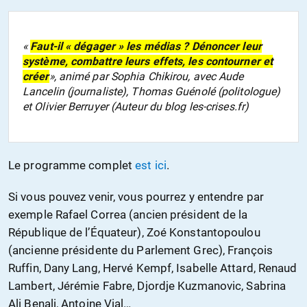
«
Faut-il « dégager » les médias ? Dénoncer leur
système, combattre leurs effets, les contourner et
créer
», animé par Sophia Chikirou, avec Aude
Lancelin (journaliste), Thomas Guénolé (politologue)
et Olivier Berruyer (Auteur du blog les-crises.fr)
Le programme complet
est ici
.
Si vous pouvez venir, vous pourrez y entendre par
exemple Rafael Correa (ancien président de la
République de l’Équateur), Zoé Konstantopoulou
(ancienne présidente du Parlement Grec), François
Ruffin, Dany Lang, Hervé Kempf, Isabelle Attard, Renaud
Lambert, Jérémie Fabre, Djordje Kuzmanovic, Sabrina
Ali Benali, Antoine Vial…