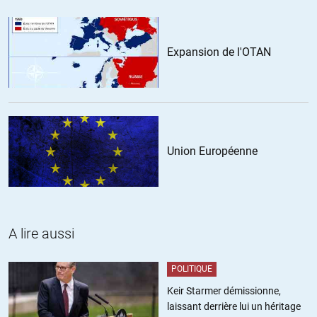
un signal d’alarme », selon l’OCDE, qui craint un aveuglement des
marchés, éblouis par les liquidités énormes qui affluent vers eux.
Expansion de l'OTAN
« Une mauvaise estimation du risque a été au coeur de la précédente
crise financière (de 2008) et il semble bien que ce phénomène
ressurgisse aujourd’hui », s’inquiète l’OCDE.
Le FMI s’inquiète également régulièrement « des prises de risque
peut-être inconsidérées de nombreux investisseurs sur les marchés
et de la valorisation très forte de certains actifs », ce qui pourrait
Union Européenne
provoquer de sévères corrections. Mais sa patronne Christine
Lagarde se refuse jusqu’ici à parler de « bulle ».
http://www.lepoint.fr/economie/la-perspective-d-une-nouvelle-crise-
financiere-redoutee-par-l-ocde-18-03-2015-1913711_28.php
A lire aussi
+7
ALERTER
POLITIQUE
Keir Starmer démissionne,
laissant derrière lui un héritage
josephine
//
19.03.2015 à 08h29