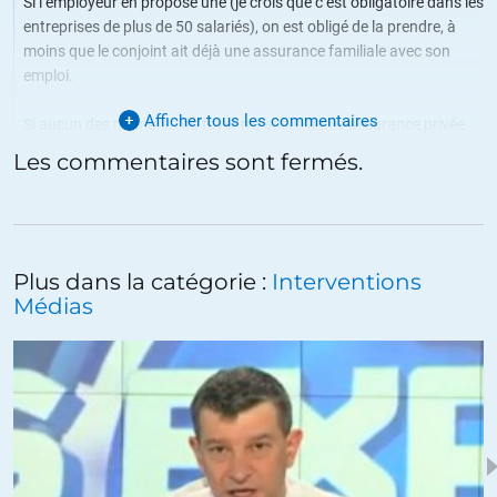
Si l’employeur en propose une (je crois que c’est obligatoire dans les
entreprises de plus de 50 salariés), on est obligé de la prendre, à
moins que le conjoint ait déjà une assurance familiale avec son
emploi.
Afficher tous les commentaires
Si aucun des membres du foyer n’a accès à une assurance privée
par son employeur, alors il y a une prise en charge d’une assurance
Les commentaires sont fermés.
gouvernementale, payante en fonction du revenu familial, et qui
rembourse au strict minimum les médicaments.
Donc oui, toute la partie accès aux soins est publique, les médecins
sont en quelques sortes des fonctionnaires, car payés directement
Plus dans la catégorie :
Interventions
par l’état, l’accès aux médicaments est soit public, soit privé selon
Médias
les possibilités de chacun.
+2
ALERTER
Gaïa
//
19.03.2015 à 19h02
J’ajouterai que dans le cas du Québec pour avoir un médecin de
famille, il faut se lever tôt. Beaucoup de Québécois n’en ont pas.