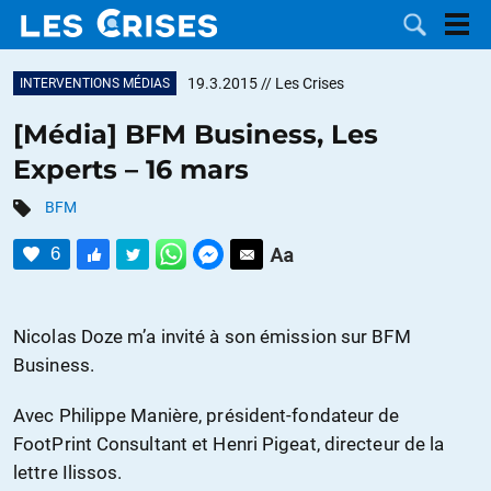
19.3.2015
// Les Crises
INTERVENTIONS MÉDIAS
[Média] BFM Business, Les
Experts – 16 mars
LES
BFM
DOSSIERS
CATÉGORIES
6
MOTS CLÉS
Nicolas Doze m’a invité à son émission sur BFM
NOUS
Business.
CONTACTER
FAIRE UN
Avec Philippe Manière, président-fondateur de
FootPrint Consultant et Henri Pigeat, directeur de la
DON
lettre Ilissos.