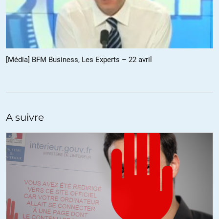
D’autre part pour obtenir des soins importants (chirurgie) en
milieu hospitalier, vu la liste d’attente, il faut être presque en état
de danger de mort pour y avoir accès. Par ailleurs les centres de
santé de proximité ont été réduits à leur plus simple expression,
parfois sans médecin, juste une infirmière. Les Québécois qui en
[Média] BFM Business, Les Experts – 22 avril
ont les moyens ont fini par opter pour des cliniques privées pour
avoir des soins et des analyses plus rapides.
Une fois rentré dans le système c’est sûr vous êtes assez bien pris
en charge mais la route est remplie d’embûches pour y avoir
accès. Le suivi prolongé en pédiatrie n’est souvent réservé lui
A suivre
aussi qu’à des cas spéciaux sinon il faut trouver un médecin pour
le suivi de jeunes enfants et là encore c’est une autre course à la
pêche. Tout cela grâce aux coupures budgétaires qui font qu’en
l’absence d’une politique de santé préventive, nous nous en
sortons avec moins de soins et plus de coûts. Belle logique (que je
connais assez bien pour l’avoir vécue).
+3
ALERTER