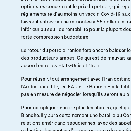
optimistes concernant le prix du pétrole, qui rep
réglementaire d’au moins un vaccin Covid-19 aux Ét
laissent entrevoir une remontée à 65 dollars le bari
inférieur au seuil de rentabilité pour la plupart 
forte compression budgétaire.
Le retour du pétrole iranien fera encore baisser le
des producteurs arabes. Ce qui est de mauvais a
accord entre les États-Unis et l’Iran.
Pour réussir, tout arrangement avec l’Iran doit inc
l’Arabie saoudite, les EAU et le Bahreïn – à la tabl
pas en mesure de négocier lorsqu’ils seront au 
Pour compliquer encore plus les choses, quel que
Blanche, il y aura certainement une bataille au C
relations américano-saoudiennes, avec des appels
réduction des ventes d’armes, en guise de punitio