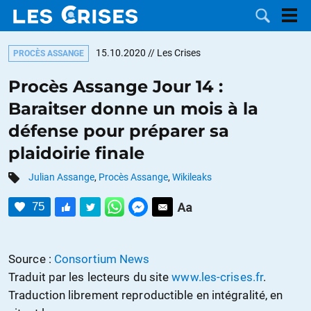
15.10.2020
// Les Crises
PROCÈS ASSANGE
Procès Assange Jour 14 :
Baraitser donne un mois à la
LES
défense pour préparer sa
plaidoirie finale
DOSSIERS
CATÉGORIES
Julian Assange
,
Procès Assange
,
Wikileaks
MOTS CLÉS
75
NOUS
CONTACTER
FAIRE UN
Source :
Consortium News
Traduit par les lecteurs du site
www.les-crises.fr
.
DON
Traduction librement reproductible en intégralité, en