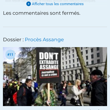
doit rester caché, d’où le niveau actuel des débats politiques.
Afficher tous les commentaires
ALERTER
Les commentaires sont fermés.
Dossier :
Procès Assange
#11