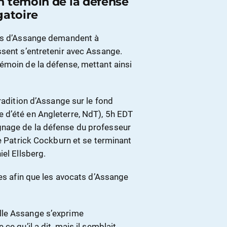
n témoin de la défense
gatoire
ats d’Assange demandent à
ssent s’entretenir avec Assange.
émoin de la défense, mettant ainsi
radition d’Assange sur le fond
 d’été en Angleterre, NdT), 5h EDT
gnage de la défense du professeur
te Patrick Cockburn et se terminant
el Ellsberg.
tes afin que les avocats d’Assange
lle Assange s’exprime
ce qu’il a dit, mais il semblait