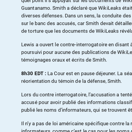
quel point il s’appuyait sur les documents de Wik
Guantanamo. Smith a déclaré que WikiLeaks était 
diverses défenses. Dans un sens, la conduite des 
sur le banc des accusés, car Smith devait détail
de torture que les documents de WikiLeaks révéla
Lewis a ouvert le contre-interrogatoire en disant 
poursuivi pour aucune des publications de WikiL
témoignages oraux et écrits de Smith.
8h30 EDT :
La Cour est en pause déjeuner. La séa
réorientation du témoin de la défense, Smith.
Lors du contre interrogatoire, l’accusation a tenté
accusé pour avoir publié des informations classi
publié les noms d’informateurs, qui se trouvent 
Il n’y a pas de loi américaine spécifique contre l
informateurs, comme c’est le cas pour les noms 