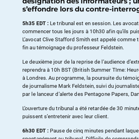
désignation des informateurs ; u
s’effondre lors du contre-interro
5h35 EDT :
Le tribunal est en session. Les avoc
commencer tous les jours à 10h30 afin qu’ils pui
L’avocat Clive Stafford Smith est appelé comme t
fin au témoignage du professeur Feldstein.
Le deuxième jour de la reprise de l’audience d’ext
reprendra à 10h BST (British Summer TIme: Heure
à Londres. Au programme, la poursuite du témoi
de journalisme Mark Feldstein, suivi du journalis
par le lanceur d’alerte des Pentagone Papers, Dani
L’ouverture du tribunal a été retardée de 30 minu
puissent s’entretenir avec leur client.
6h30 EDT :
Pause de cinq minutes pendant laque
spontanément au tribunal. Difficile de comprendre 