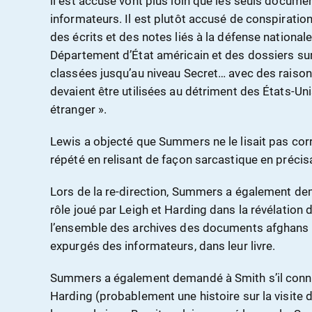
il est accusé vont plus loin que les seuls docum
informateurs. Il est plutôt accusé de conspirati
des écrits et des notes liés à la défense national
Département d’État américain et des dossiers sur
classées jusqu’au niveau Secret… avec des raison
devaient être utilisées au détriment des États-Uni
étranger ».
Lewis a objecté que Summers ne le lisait pas co
répété en relisant de façon sarcastique en précis
Lors de la re-direction, Summers a également dem
rôle joué par Leigh et Harding dans la révélatio
l’ensemble des archives des documents afghans 
expurgés des informateurs, dans leur livre.
Summers a également demandé à Smith s’il connai
Harding (probablement une histoire sur la visite