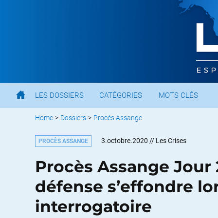
LES DOSSIERS
CATÉGORIES
MOTS CLÉS
Home
>
Dossiers
>
Procès Assange
3.octobre.2020
// Les Crises
PROCÈS ASSANGE
Procès Assange Jour 2
défense s’effondre lo
interrogatoire