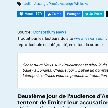
Julian Assange
,
Procès Assange
,
Wikileaks
170
Merci
J'aime
Partager
Je Tweet
Source :
Consortium News
Traduit par les lecteurs du site
www.les-crises.fr
.
reproductible en intégralité, en citant la source.
Consortium
News
suit virtuellement le déroulé d
Bailey à Londres. Chaque jour, il publie un compte
L’équipe
Les-Crises
vous en propose la traduction 
Deuxième jour de l’audience d’As
tentent de limiter leur accusatio