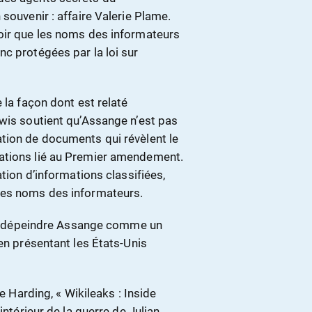
souvenir : affaire Valerie Plame.
oir que les noms des informateurs
c protégées par la loi sur
 la façon dont est relaté
ewis soutient qu’Assange n’est pas
tion de documents qui révèlent le
ations lié au Premier amendement.
ation d’informations classifiées,
les noms des informateurs.
t de dépeindre Assange comme un
 en présentant les États-Unis
ke Harding, « Wikileaks : Inside
intérieur de la guerre de Julian