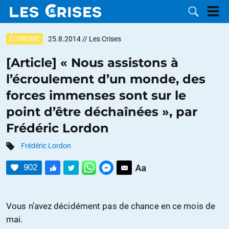
25.8.2014
// Les Crises
ÉCONOMIE
[Article] « Nous assistons à
l’écroulement d’un monde, des
LES
forces immenses sont sur le
point d’être déchaînées », par
DOSSIERS
CATÉGORIES
Frédéric Lordon
MOTS CLÉS
Frédéric Lordon
NOUS
902
CONTACTER
FAIRE UN
Vous n’avez décidément pas de chance en ce mois de
DON
mai.