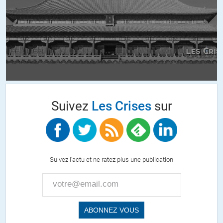
Merci à tous pour la qualité des commentaires.
ALERTER
DidierF
//
26.08.2014 à 11h09
Monsieur Luder,
Suivez
Les Crises
sur
Je n’en ai lu que la moitié du texte de Lordon.
De cette moitié, je déduis qu’il parle de la situation des idées en
économie. Votre critique tombe donc complètement à côté.
Suivez l'actu et ne ratez plus une publication
Pour illustrer mon opinion, je prends vos termes de « système
industriel », « ressources », « mode de société », « déséquilibre entre
les monnaies », « pouvoir d’achat des monnaies », « pouvoir
d’achat des peuples » etc…. Je considère qu’une explication
sérieuse de chacun de ces termes peut remplir au moins un livre
épais et touffu. Je pense aussi que vous avez une idée précise de ce