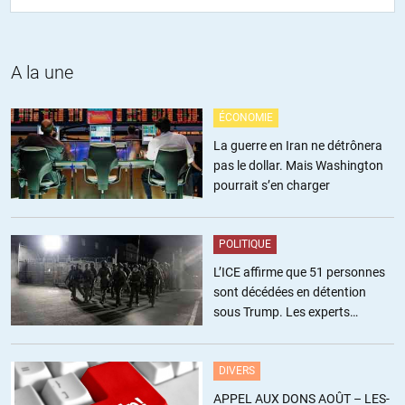
qu’est le monde réel. Ce sont des idées et des concepts.
Pour les formuler, vous avez besoin d’un modèle reliant ces
A la une
concepts entre eux. Vous créez donc un modèle des relations
économiques. C’est ce dont vous me semblez parler. Lordon parle
de la façon de construire ce modèle. Il déplore amèrement, en long
ÉCONOMIE
et en large, qu’une seule représentation du monde est admise, la
La guerre en Iran ne détrônera
dite « néoclassique ».
pas le dollar. Mais Washington
pourrait s’en charger
Nous assistons à son effondrement, à son échec. C’est ce qu’il
annonce. Il examine également quelques pistes pour faire face à
cette catastrophe.
POLITIQUE
L’ICE affirme que 51 personnes
En un mot, il n’aborde jamais ce que vous nommez le monde réel.
sont décédées en détention
sous Trump. Les experts
J’ose encore un mot. Je pose par hypothèse que c’est la société qui
estiment ce chiffre sous-estimé
prime sur l’économie. Elle définit cette dernière. L’état, s’il est
démocratique, suit la volonté populaire. Il donne ensuite la direction
DIVERS
à suivre à l’économie. Cela nous met en opposition radicale.
APPEL AUX DONS AOÛT – LES-