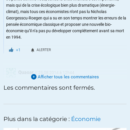
mais qui de la crise écologique bien plus dramatique (énergie-
climat), mais tous ces économistes n’ont pas lu Nicholas
Georgesscu-Roegen qui a su en son temps montrer les erreurs de la
pensée économique classique et proposer une nouvelle bio-
économie qu’il n’a pas pu développer complétement avant sa mort
en 1994.
+1
ALERTER
Quaoar
//
25.08.2014 à 12h44
Afficher tous les commentaires
cf L’âge de fer
Les commentaires sont fermés.
Le dernier âge eut la dureté du fer. Aussitôt firent irruption dans
cette époque d’une veine plus mauvaise tous les sacrilèges; alors
s’enfuirent la pudeur, la vérité, la bonne foi; à leur place apparurent
les tromperies, les ruses, les pièges, la violence et la passion
Plus dans la catégorie :
Économie
coupable de la possession.
Le marin livrait ses voiles aux vents sans encore bien les connaître;