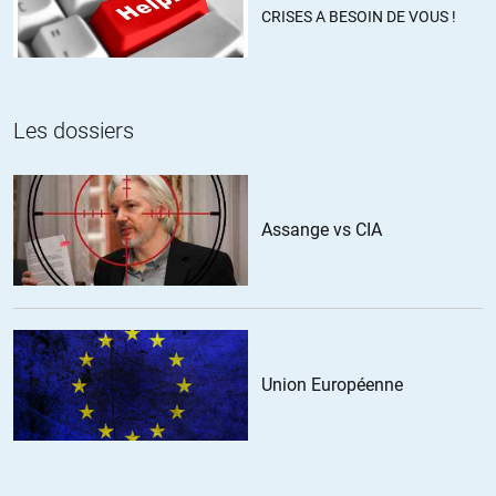
+1
ALERTER
CRISES A BESOIN DE VOUS !
21 janvier 1793
//
26.08.2014 à 22h06
Les dossiers
C’est rigolo, Lordon répond par avance et involontairement à ton
propos :
« Il ne m’a jamais semblé très pertinent de juger un propos à travers
ce qu’il laisse de côté sauf
Assange vs CIA
évidemment à ce que le manque ait visiblement valeur de
symptôme »;
Il traite de la finance, de la monnaie, des banques, de la science
économique, tous facteurs de la crise, et des liens avec la politique,
ce qui me semble déjà fourni.
Union Européenne
C’est vrai qu’il ne parle pas non plus de Notre-Dame-des-Landes : ça
me paraît fumeux, c’est un symbole du capitalisme moderne :-p
+1
ALERTER