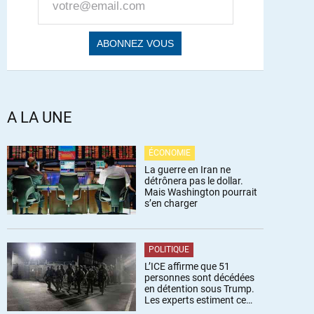
A LA UNE
ÉCONOMIE
La guerre en Iran ne
détrônera pas le dollar.
Mais Washington pourrait
s’en charger
POLITIQUE
L’ICE affirme que 51
personnes sont décédées
en détention sous Trump.
Les experts estiment ce
chiffre sous-estimé