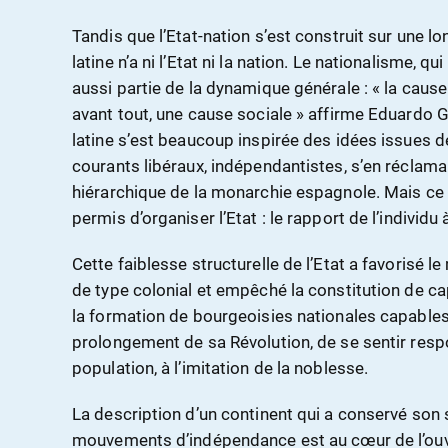
Tandis que l’Etat-nation s’est construit sur une l
latine n’a ni l’Etat ni la nation. Le nationalisme, qui
aussi partie de la dynamique générale : « la cause
avant tout, une cause sociale » affirme Eduardo
latine s’est beaucoup inspirée des idées issues de
courants libéraux, indépendantistes, s’en réclam
hiérarchique de la monarchie espagnole. Mais ce 
permis d’organiser l’Etat : le rapport de l’individu à
Cette faiblesse structurelle de l’Etat a favorisé
de type colonial et empêché la constitution de cap
la formation de bourgeoisies nationales capable
prolongement de sa Révolution, de se sentir resp
population, à l’imitation de la noblesse.
La description d’un continent qui a conservé son 
mouvements d’indépendance est au cœur de l’ouv