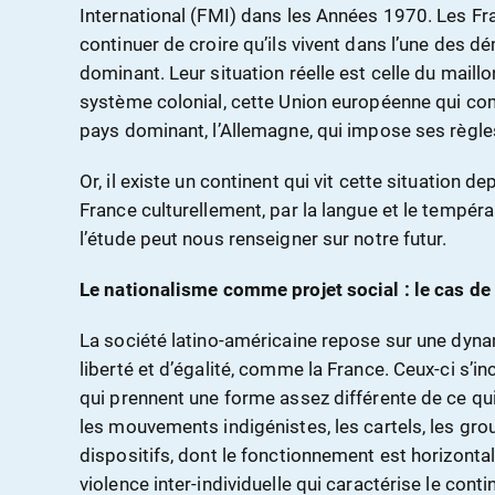
International (FMI) dans les Années 1970. Les Fran
continuer de croire qu’ils vivent dans l’une des 
dominant. Leur situation réelle est celle du maill
système colonial, cette Union européenne qui c
pays dominant, l’Allemagne, qui impose ses règl
Or, il existe un continent qui vit cette situation d
France culturellement, par la langue et le tempér
l’étude peut nous renseigner sur notre futur.
Le nationalisme comme projet social : le cas de 
La société latino-américaine repose sur une dyn
liberté et d’égalité, comme la France. Ceux-ci s’i
qui prennent une forme assez différente de ce qui 
les mouvements indigénistes, les cartels, les gro
dispositifs, dont le fonctionnement est horizontal
violence inter-individuelle qui caractérise le conti