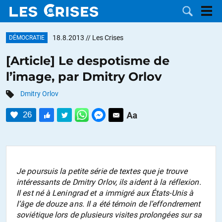
18.8.2013
// Les Crises
DÉMOCRATIE
[Article] Le despotisme de
l’image, par Dmitry Orlov
LES
Dmitry Orlov
DOSSIERS
CATÉGORIES
26
MOTS CLÉS
NOUS
Je poursuis la petite série de textes que je trouve
intéressants de Dmitry Orlov, ils aident à la réflexion.
CONTACTER
FAIRE UN
Il est né à Leningrad et a immigré aux États-Unis à
l’âge de douze ans. Il a été témoin de l’effondrement
DON
soviétique lors de plusieurs visites prolongées sur sa