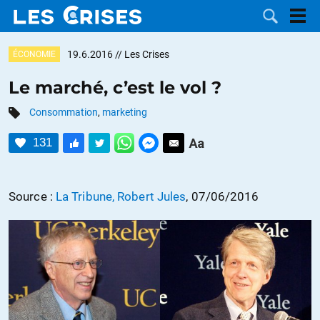
19.6.2016
// Les Crises
ÉCONOMIE
Le marché, c’est le vol ?
Consommation
,
marketing
LES
131
DOSSIERS
CATÉGORIES
MOTS CLÉS
Source :
La Tribune, Robert Jules
, 07/06/2016
NOUS
CONTACTER
FAIRE UN
DON