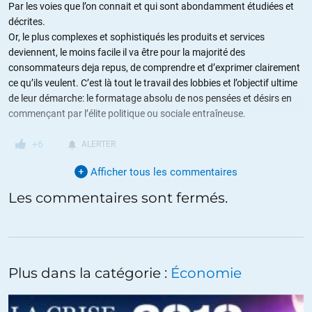
Par les voies que l’on connait et qui sont abondamment étudiées et
décrites.
Or, le plus complexes et sophistiqués les produits et services
deviennent, le moins facile il va être pour la majorité des
consommateurs deja repus, de comprendre et d’exprimer clairement
ce qu’ils veulent. C’est là tout le travail des lobbies et l’objectif ultime
de leur démarche: le formatage absolu de nos pensées et désirs en
commençant par l’élite politique ou sociale entraîneuse.
+6
ALERTER
Afficher tous les commentaires
Les commentaires sont fermés.
Max47
//
19.06.2016 à 05h43
Très franchement, l’article de presse reproduit ici est tellement naïf,
simpliste et rudimentaire qu’il est très difficile de se faire une idée du
contenu et de la valeur réelle du livre cité.
Plus dans la catégorie :
Économie
Au fait, rappelons tout d’abord qu’il n’existe pas de prix nobel de
l’économie, mais un « prix de la Banque de Suède en sciences
économiques en mémoire d’Alfred Nobel ». Quant on prétend mettre