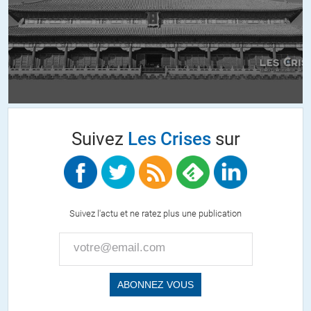
+1
ALERTER
alex-a
//
21.06.2016 à 01h51
J’évoquais la grande distribution spécialisée (électroménager,
multimédia, etc.) où les magasins dépassent parfois 2000 mètres
carrés. Un chef de vente ne peut pas informer les vendeurs sur
tout, il donne des consignes. Exemple : tel produit passe en fin de
cycle ( » un nanard « ), il faut vendre ses derniers exemplaires en
Suivez
Les Crises
sur
priorité. S’il y a des lecteurs salariés (ou anciens salariés) de
l’enseigne, ils pourront facilement reconnaître celle-ci et confirmer.
Le codage de la marge sur étiquette ne remplace pas la
connaissance des produits mais comble des lacunes, chose
compréhensible quand un vendeur a des centaines de produits
Suivez l'actu et ne ratez plus une publication
différents. De plus, le codage était imprimé clairement sur les
listings de produits consultés par les vendeurs…
Enfin, quand un vendeur consultait l’informatique du magasin
pour avoir plus d’info sur un produit (stock, etc.), la page
principale affichait même le montant de la commission pour le
vendeur… Ne soyons pas naïfs !