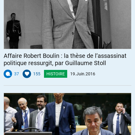
Maris, qui indiquait que l’économie libérale était comme le
mouvement d’une bille dans un bol, lorsque les mouvements de
cette dernière sont bien régulés, la bille repassera forcément au
centre du bol, mais actuellement, avec cette économie libérale
dirigée par d’importants lobbies, le mouvement de la bille est trop
important, car non régulé, et cette dernière a tendance a sortir de
son contenant…
Affaire Robert Boulin : la thèse de l’assassinat
+2
ALERTER
politique ressurgit, par Guillaume Stoll
37
155
HISTOIRE
19.Juin.2016
TuYolPol
//
19.06.2016 à 12h16
Oui, un pavé de plus dans la mare. Mais ce n’est pas ce pavé de plus
qui influera sur le cours de ces choses, étant donné le rapport de
force tellement en faveur du statu-quo, du moins dans les sphères
de pouvoir. Aucun signal apparenté à l’intelligence ou à la
négociation ne passera la barrière de l’intérêt et de l’autisme de ces
gens-là. Ce qui influera, hélas, c’est la gravité croissante des crises
jusqu’à l’insupportable.