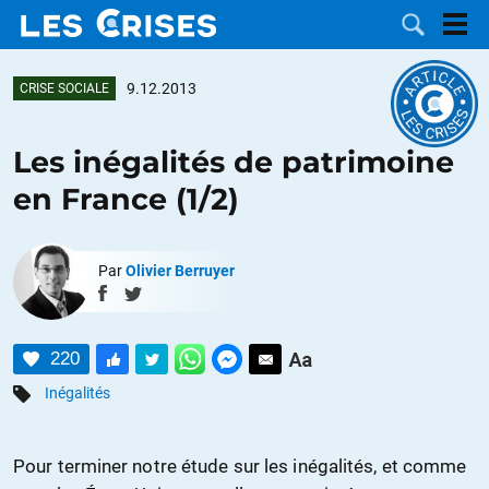
9.12.2013
CRISE SOCIALE
Les inégalités de patrimoine
LES
en France (1/2)
DOSSIERS
CATÉGORIES
Par
Olivier Berruyer
MOTS CLÉS
NOUS
220
Inégalités
CONTACTER
FAIRE UN
DON
Pour terminer notre étude sur les inégalités, et comme