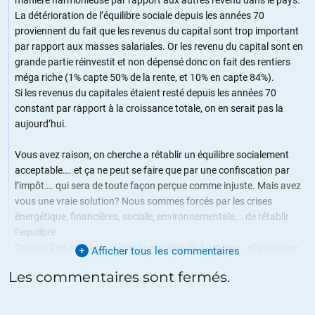
manière harmonieuse par rapport aux autres revenu dans le pays.
La détérioration de l’équilibre sociale depuis les années 70
proviennent du fait que les revenus du capital sont trop important
par rapport aux masses salariales. Or les revenu du capital sont en
grande partie réinvestit et non dépensé donc on fait des rentiers
méga riche (1% capte 50% de la rente, et 10% en capte 84%).
Si les revenus du capitales étaient resté depuis les années 70
constant par rapport à la croissance totale, on en serait pas la
aujourd’hui.
Vous avez raison, on cherche a rétablir un équilibre socialement
acceptable…. et ça ne peut se faire que par une confiscation par
l’impôt…. qui sera de toute façon perçue comme injuste. Mais avez
vous une vraie solution? Nous sommes forcés par les crises
énergétique, financières, sociale, environnementale,… de rétablir
l’équilibre.
Quoi qu’il en soit, le système se régulera de lui même… et ça risque
Afficher tous les commentaires
fort de se faire par le bas avec un joli collapse pour rééquilibré le
Les commentaires sont fermés.
système. On a créé trop de dette, et on a généré trop peu de
richesse réelle.
Le rééquilibrage sera de toute façon aussi injuste que les taxes, car