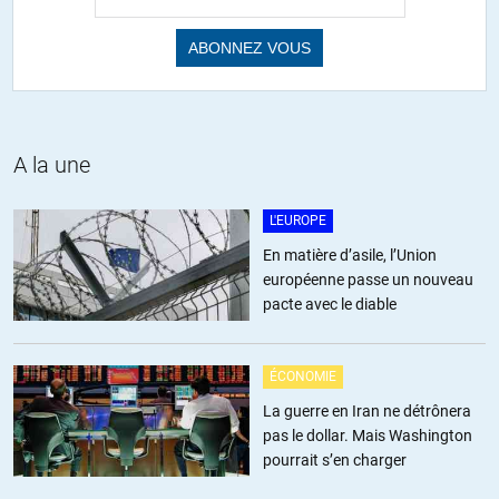
J’ai bien compris que tout voudrait être le juge de paix en la matière
😉
ALERTER
A la une
Alex Hanin
//
09.12.2013 à 11h50
On est encore une fois dans le « straw man ». Qui a parlé de
L'EUROPE
répartition « totalement égalitaire » ? Qui a dit que Denisot et une
En matière d’asile, l’Union
caissière devaient gagner la même chose ?
européenne passe un nouveau
pacte avec le diable
ALERTER
D
//
09.12.2013 à 18h34
ÉCONOMIE
C’est vrai, la caissière devrait gagner plus ! Elle est plus utile et son
La guerre en Iran ne détrônera
métier est plus pénible.
pas le dollar. Mais Washington
pourrait s’en charger
+3
ALERTER