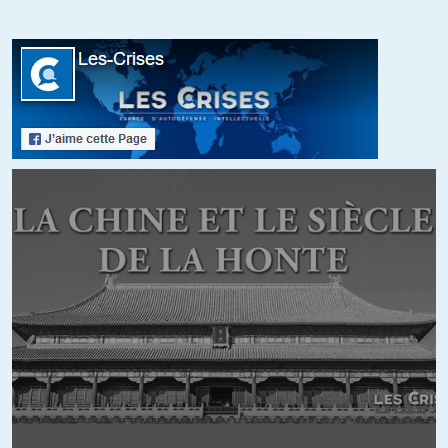
carte qui a atteint le compteur max de lavages « autorisés »…
+26
ALERTER
Jusdorange
//
29.08.2016 à 08h15
À RGT,
Tout est superflu aujourd’hui ? Admettons. Et ceci est un
obstacle au changement politique ? Admettons.
Vous comptez régler ce problème comment ?
Fabrice
//
29.08.2016 à 18h10
Répudier l’UE et l’OTAN ne créeront pas l’enfer! Pourquoi? Plein
d’alliance de politiques étrangères restent possibles. Plein