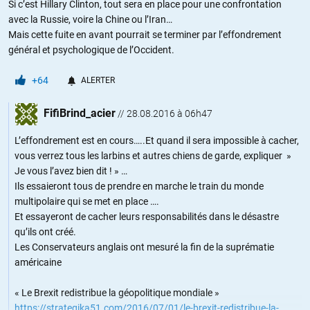
Si c’est Hillary Clinton, tout sera en place pour une confrontation
avec la Russie, voire la Chine ou l’Iran…
Mais cette fuite en avant pourrait se terminer par l’effondrement
général et psychologique de l’Occident.
+64
ALERTER
FifiBrind_acier
//
28.08.2016 à 06h47
L’effondrement est en cours…..Et quand il sera impossible à cacher,
vous verrez tous les larbins et autres chiens de garde, expliquer »
Je vous l’avez bien dit ! » …
Ils essaieront tous de prendre en marche le train du monde
multipolaire qui se met en place ….
Et essayeront de cacher leurs responsabilités dans le désastre
qu’ils ont créé.
Les Conservateurs anglais ont mesuré la fin de la suprématie
américaine
« Le Brexit redistribue la géopolitique mondiale »
https://strategika51.com/2016/07/01/le-brexit-redistribue-la-