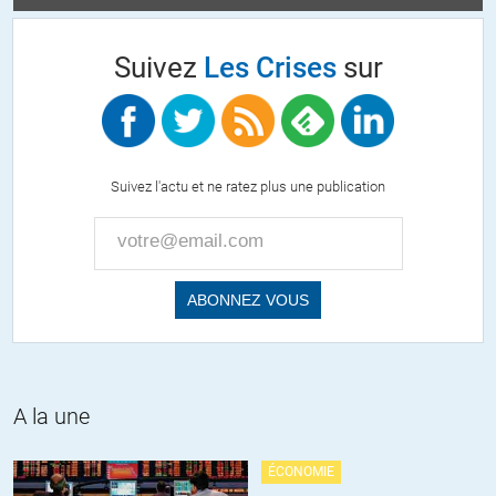
d’emplois relovalisants restent possible (Batiment et agriculture
notamment). Plein d’économies peuvent être envisagées, l’UE
Suivez
Les Crises
sur
coûte cher!
Plein d’entreprises du cac 40 peuvent partir… Qu’elles partent;
elles ne sont rien dans l’impôts et dans l’emplois français!
L’UE vit en entretenant une peur et une dépendance fictive. Le
Brexit en est le meilleur exemple. L’enfer était promis! C’est juste
Suivez l'actu et ne ratez plus une publication
un non événement pour le britich moyen.
UE et sa clique de politiciens corompu get out! Et soyez heureux
que nous ne vous retirions pas vos passeports.
+4
ALERTER
Catalina
//
29.08.2016 à 20h15
et pis on pourrait devenir les champions du recyclage à tous les
niveaux si on voulait, et cela va devenir une nécessité, bien sûr, il
A la une
n’est pas possible de faire du tout recyclable pour certaines
choses mais pour beaucoup, on peut le faire.
ÉCONOMIE