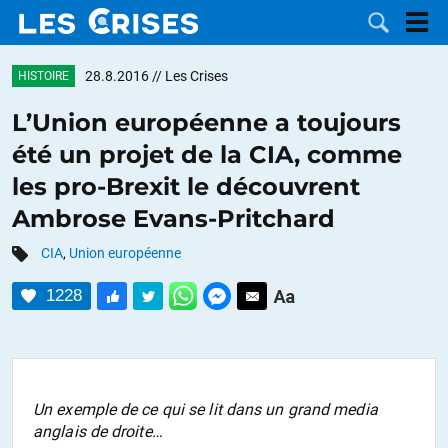
28.8.2016
// Les Crises
HISTOIRE
L’Union européenne a toujours
été un projet de la CIA, comme
LES
les pro-Brexit le découvrent
Ambrose Evans-Pritchard
DOSSIERS
CATÉGORIES
CIA
,
Union européenne
MOTS CLÉS
1228
NOUS
CONTACTER
FAIRE UN
Un exemple de ce qui se lit dans un grand media
DON
anglais de droite…