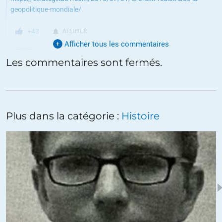
geopolitique-mondiale/
+43
ALERTER
Afficher tous les commentaires
Donald Duc
//
29.08.2016 à 09h27
Les commentaires sont fermés.
Ils n’essaieront rien du tout. Leur seul issue sera la fuite, loin, très
loin, très très loin…
Ils nous observent ? Nous aussi…
Plus dans la catégorie :
Histoire
+8
ALERTER
Eric83
//
28.08.2016 à 10h22
Zbigniew Brzezinski, dans un article de American Interest intitulé
“Towards a Global Realignment”, semble faire un 180° et admettre
que la politique de domination mondiale des US touche à sa fin.