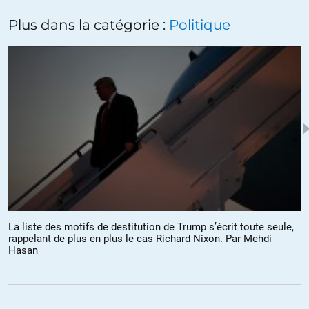
Messianisme, couverture de la Dictature mondialiste, par le Dr
Plus dans la catégorie :
Politique
Philippe Ploncard d’Assac :
https://m.youtube.com/watch?v=z79q6ykMdjM
RIC et FREXIT !
+33
ALERTER
Chris
//
07.02.2019 à 11h32
L’Europe des nantis se porte plutôt bien :
7 févr. 2019 – Les entreprises européennes vont verser 350
milliards de dividendes
La liste des motifs de destitution de Trump s’écrit toute seule,
https://titrespresse.com/3951451901/entreprises-europeennes-
rappelant de plus en plus le cas Richard Nixon. Par Mehdi
verser-milliards-dividendes
Hasan
A noter que toutes ces entreprises bénéficient d’optimisation et
fraude fiscales sur le dos des salariés dont on détricote les
prestations sociales faute de revenus d’état !