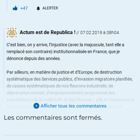
+47
ALERTER
Actum est de Republica !
//
07.02.2019 à 08h04
C’est bien, on y arrive, l’Injustice (avec la majuscule, tant elle a
remplacé son contraire) institutionnalisée en France, que je
dénonce depuis des années.
Par ailleurs, en matière de justice et d’Europe, de destruction
systématique des Services publics, d’invasion migratoire planifiée,
de casses systématiques de nos fleurons industriels, de
dépravation morale, d’empoisonnement programmé des
populations (via la malbouffe et Big Pharma – pile je t’empoisonne,
Afficher tous les commentaires
face je te soigne, sans te guérir), l’abrutissement télévisuel et
merdiatique généralisé et j’en passe, quiconque ne comprend pas et
Les commentaires sont fermés.
n’assimile pas ce qui est développé de manière magistrale ci-
dessous est condamné à tourner en rond … en rond jusqu’à
l’esclavage final des peuples d’Europe et d’ailleurs.