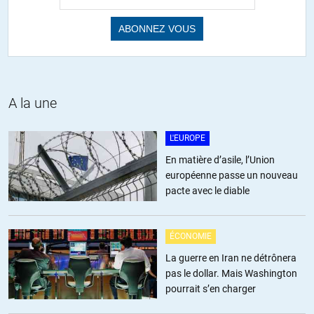
jmdest62
//
07.02.2019 à 08h46
« l’intervention est justifiée par l’utilisation suspectée de matériel
de la DGSI. »
Si cette info est vérifiée (sources ?) elle confirme les tensions qui
doivent exister entre les sommets de l’état et de l’administration.
@+
A la une
+16
ALERTER
L'EUROPE
En matière d’asile, l’Union
européenne passe un nouveau
Alfred
//
07.02.2019 à 15h01
pacte avec le diable
A propos de materiel et de ressources utilisés à bon escient (ou
pas):
ÉCONOMIE
https://www.lepoint.fr/politique/les-indiscrets-du-point-la-police-
a-l-ecoute-des-gilets-jaunes-07-02-2019-2292034_20.php
La guerre en Iran ne détrônera
pas le dollar. Mais Washington
+5
ALERTER
pourrait s’en charger