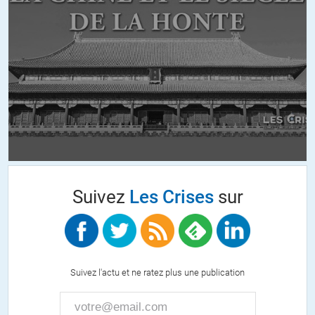
Les policiers sont occupés à mettre des amendes aux sans-dents
qui dépassent les 80 km/h
Les juges sont occupés à mettre les gilets jaunes en prison.
Il y a des priorités quand même !
+52
ALERTER
Binou
//
07.02.2019 à 08h24
Tout à fait d’accord avec vous.
Osons causer résume bien les faits :
Suivez
Les Crises
sur
https://youtu.be/x2Kido2SkdQ
Il ne précise juste pas que l’intervention est justifiée par l’utilisation
suspectée de matériel de la DGSI.
Mais c’est intéressant de voir notre régime avoir peur et de s’en
prendre au doigt qui pointe.
Suivez l'actu et ne ratez plus une publication
+7
ALERTER