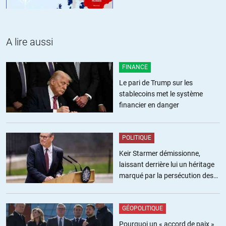
légale, et l’abusive. Moi, je me serais laissé prendre.
Euh, est-ce une conspiration ?
A lire aussi
+27
ALERTER
FINANCE
Kokoba
//
07.02.2019 à 08h23
Le pari de Trump sur les
Oui, çà devrait servir de leçon à ceux qui pensent que çà se
stablecoins met le système
passerait mieux si on était gouverné par des femmes.
financier en danger
Pourtant, on a quand même eu suffisamment d’exemples
récemment :
Michele Alliot-Marie, Lagarde, Rachida Dati, El Khomri, Morano
POLITIQUE
Belloubet, etc, etc…
Keir Starmer démissionne,
laissant derrière lui un héritage
Les femmes n’ont rien à envier aux hommes pour ce qui est de la
marqué par la persécution des
stupidité, de l’incompétence, de la corruption et la crapulerie.
militants pro-palestiniens
+42
ALERTER
GÉOPOLITIQUE
Pourquoi un « accord de paix »