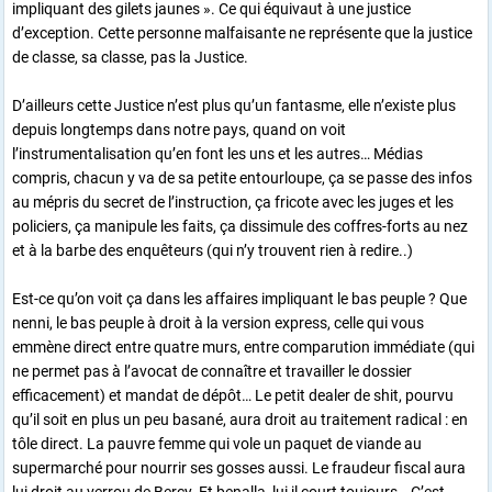
impliquant des gilets jaunes ». Ce qui équivaut à une justice
d’exception. Cette personne malfaisante ne représente que la justice
de classe, sa classe, pas la Justice.
D’ailleurs cette Justice n’est plus qu’un fantasme, elle n’existe plus
depuis longtemps dans notre pays, quand on voit
l’instrumentalisation qu’en font les uns et les autres… Médias
compris, chacun y va de sa petite entourloupe, ça se passe des infos
au mépris du secret de l’instruction, ça fricote avec les juges et les
policiers, ça manipule les faits, ça dissimule des coffres-forts au nez
et à la barbe des enquêteurs (qui n’y trouvent rien à redire..)
Est-ce qu’on voit ça dans les affaires impliquant le bas peuple ? Que
nenni, le bas peuple à droit à la version express, celle qui vous
emmène direct entre quatre murs, entre comparution immédiate (qui
ne permet pas à l’avocat de connaître et travailler le dossier
efficacement) et mandat de dépôt… Le petit dealer de shit, pourvu
qu’il soit en plus un peu basané, aura droit au traitement radical : en
tôle direct. La pauvre femme qui vole un paquet de viande au
supermarché pour nourrir ses gosses aussi. Le fraudeur fiscal aura
lui droit au verrou de Bercy. Et benalla, lui il court toujours… C’est