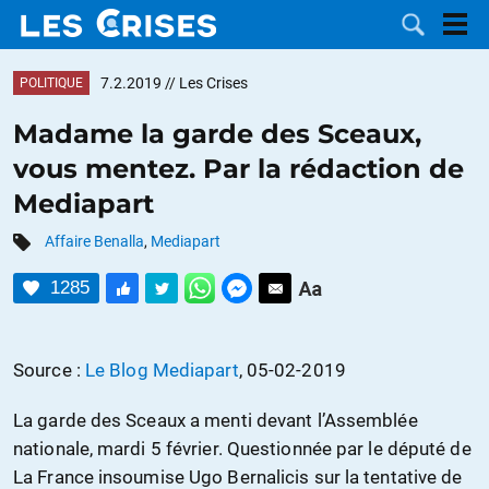
7.2.2019
// Les Crises
POLITIQUE
Madame la garde des Sceaux,
vous mentez. Par la rédaction de
LES
Mediapart
DOSSIERS
CATÉGORIES
Affaire Benalla
,
Mediapart
1285
MOTS CLÉS
NOUS
Source :
Le Blog Mediapart
, 05-02-2019
CONTACTER
FAIRE UN
La garde des Sceaux a menti devant l’Assemblée
nationale, mardi 5 février. Questionnée par le député de
DON
La France insoumise Ugo Bernalicis sur la tentative de