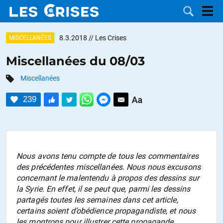
8.3.2018
// Les Crises
MISCELLANÉES
Miscellanées du 08/03
Miscellanées
LES
239
DOSSIERS
CATÉGORIES
MOTS CLÉS
Nous avons tenu compte de tous les commentaires
NOUS
des précédentes miscellanées. Nous nous excusons
concernant le malentendu à propos des dessins sur
CONTACTER
FAIRE UN
la Syrie. En effet, il se peut que, parmi les dessins
partagés toutes les semaines dans cet article,
DON
certains soient d’obédience propagandiste, et nous
les montrons pour illustrer cette propagande.