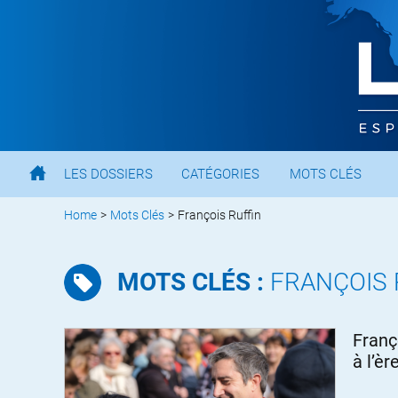
LES DOSSIERS
CATÉGORIES
MOTS CLÉS
Home
>
Mots Clés
>
François Ruffin
MOTS CLÉS :
FRANÇOIS 
Franço
à l’èr