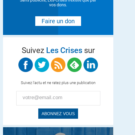
Sans publicité, Les-Crises n'existe que par
vos dons.
Faire un don
Suivez
Les Crises
sur
Suivez l'actu et ne ratez plus une publication