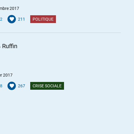
mbre 2017
2
211
POLITIQUE
 Ruffin
er 2017
8
267
CRISE SOCIALE