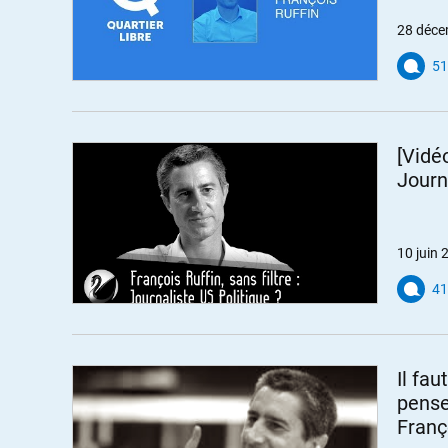
28 déce
51
[Vidéo
Journ
10 juin 
41
Il fa
pense
Franç