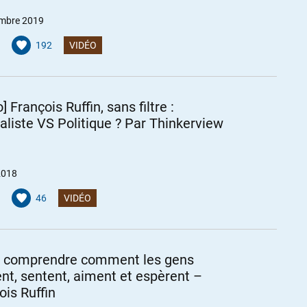
mbre 2019
192
VIDÉO
] François Ruffin, sans filtre :
aliste VS Politique ? Par Thinkerview
2018
46
VIDÉO
ut comprendre comment les gens
nt, sentent, aiment et espèrent –
ois Ruffin