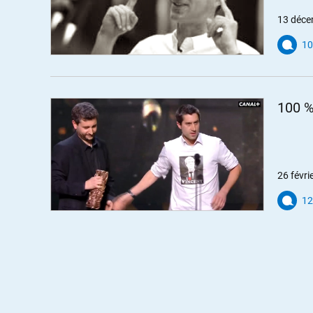
13 déce
10
100 %
26 févri
12