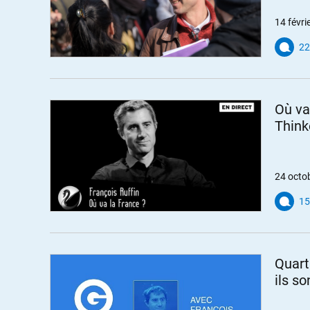
14 févri
22
Où va
Think
24 octo
15
Quarti
ils so