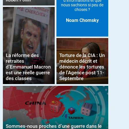
Robert Pollin
d’informations et que
nous sachions si peu de
choses ?
Noam Chomsky
La réforme des
Torture de la CIA : Un
retraites
médecin décrit et
d’Emmanuel Macron
dénonce les tortures
est une réelle guerre
de l’Agence post 11-
des classes
Septembre
Sommes-nous proches d’une guerre dans le