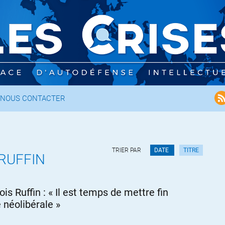
NOUS CONTACTER
TRIER PAR
DATE
TITRE
RUFFIN
is Ruffin : « Il est temps de mettre fin
e néolibérale »