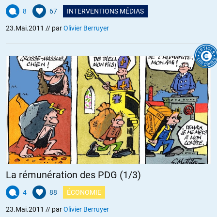
8
67
INTERVENTIONS MÉDIAS
23.Mai.2011
// par
Olivier Berruyer
La rémunération des PDG (1/3)
4
88
ÉCONOMIE
23.Mai.2011
// par
Olivier Berruyer