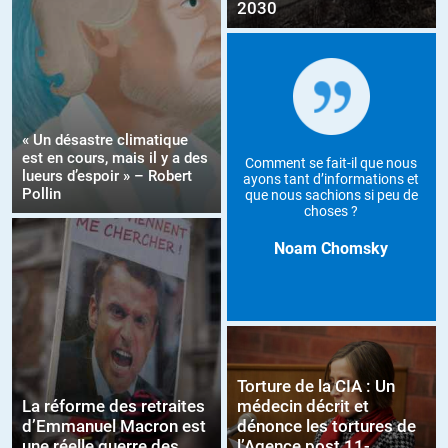
2030
« Un désastre climatique
est en cours, mais il y a des
Comment se fait-il que nous
lueurs d’espoir » – Robert
ayons tant d’informations et
Pollin
que nous sachions si peu de
choses ?
Noam Chomsky
Torture de la CIA : Un
La réforme des retraites
médecin décrit et
d’Emmanuel Macron est
dénonce les tortures de
une réelle guerre des
l’Agence post 11-