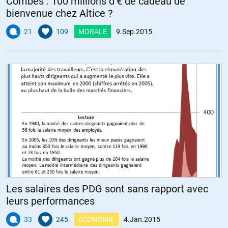
Combes : 100 millions d’€ de cadeau de
bienvenue chez Altice ?
21
109
MORALE
9.Sep.2015
Les salaires des PDG sont sans rapport avec
leurs performances
33
245
ÉCONOMIE
4.Jan.2015