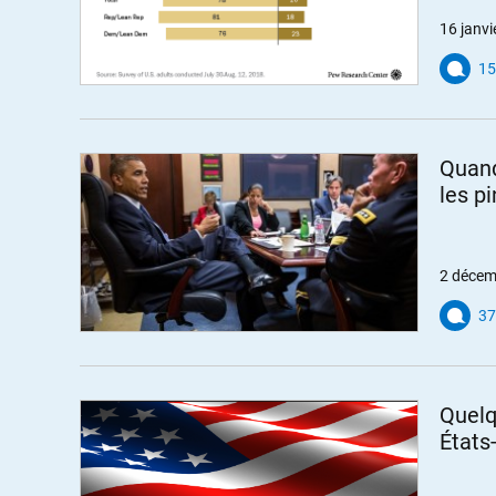
16 janvi
15
Quand
les p
2 décem
37
Quelq
États