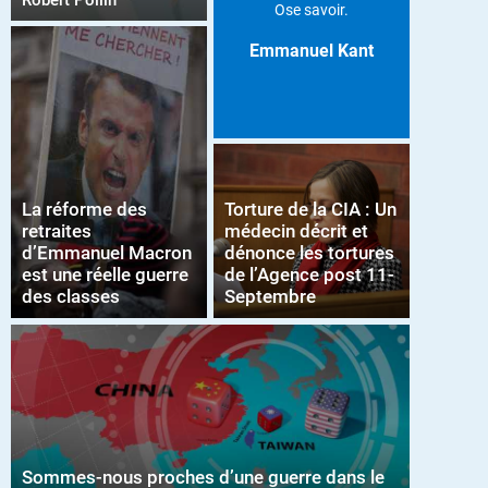
Robert Pollin
Ose savoir.
Emmanuel Kant
La réforme des
Torture de la CIA : Un
retraites
médecin décrit et
d’Emmanuel Macron
dénonce les tortures
est une réelle guerre
de l’Agence post 11-
des classes
Septembre
Sommes-nous proches d’une guerre dans le