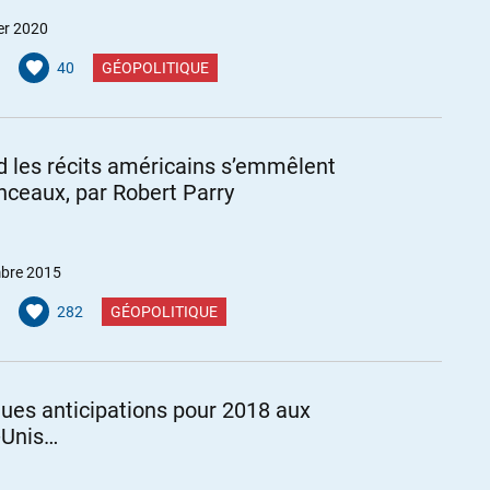
er 2020
40
GÉOPOLITIQUE
 les récits américains s’emmêlent
inceaux, par Robert Parry
bre 2015
282
GÉOPOLITIQUE
ues anticipations pour 2018 aux
-Unis…