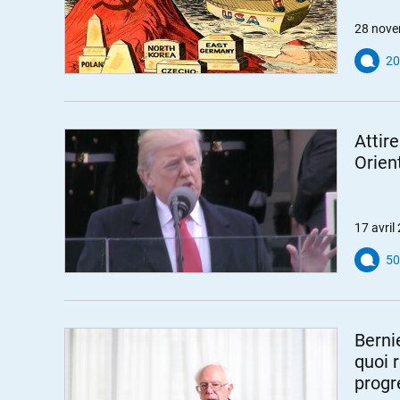
28 nove
20
Attir
Orien
17 avril
50
Berni
quoi 
progr