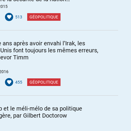
caine »
2015
513
GÉOPOLITIQUE
 ans après avoir envahi l’Irak, les
-Unis font toujours les mêmes erreurs,
revor Timm
 2016
455
GÉOPOLITIQUE
 et le méli-mélo de sa politique
gère, par Gilbert Doctorow