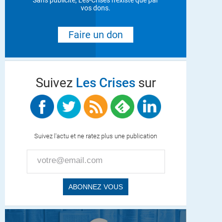
Sans publicité, Les-Crises n'existe que par
vos dons.
Faire un don
Suivez
Les Crises
sur
Suivez l'actu et ne ratez plus une publication