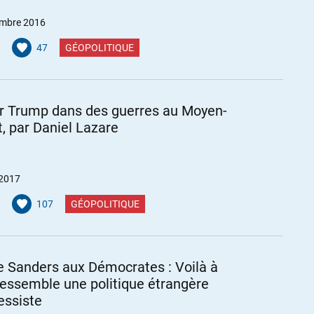
mbre 2016
47
GÉOPOLITIQUE
er Trump dans des guerres au Moyen-
t, par Daniel Lazare
 2017
107
GÉOPOLITIQUE
e Sanders aux Démocrates : Voilà à
ressemble une politique étrangère
essiste