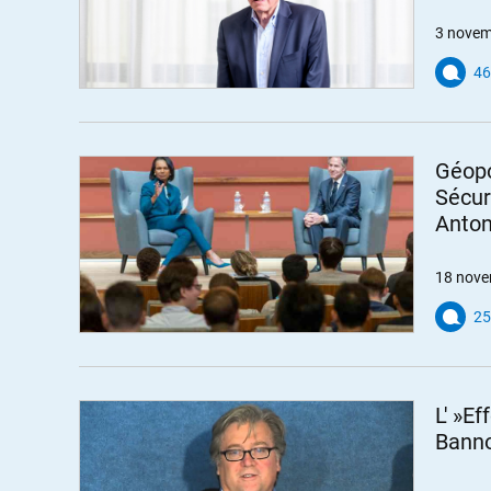
3 novem
46
Géopo
Sécur
Anton
18 nove
25
L' »E
Banno