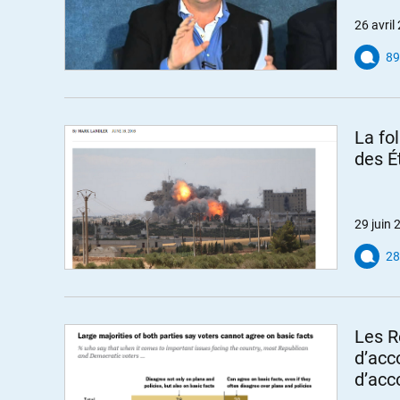
26 avril
89
La fo
des É
29 juin 
28
Les R
d’acc
d’acc