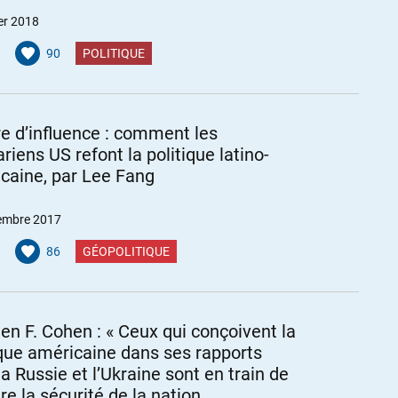
er 2018
90
POLITIQUE
e d’influence : comment les
ariens US refont la politique latino-
caine, par Lee Fang
embre 2017
86
GÉOPOLITIQUE
en F. Cohen : « Ceux qui conçoivent la
ique américaine dans ses rapports
la Russie et l’Ukraine sont en train de
re la sécurité de la nation