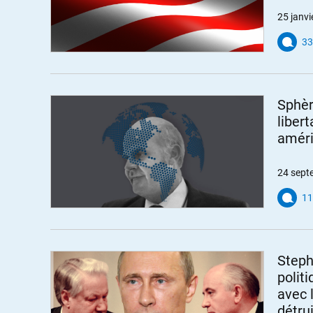
25 janvi
33
Sphèr
libert
améri
24 sept
11
Steph
polit
avec 
détrui