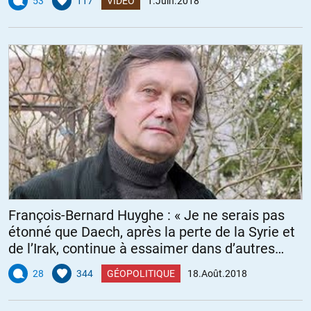
53
117
VIDÉO
1.Juin.2018
François-Bernard Huyghe : « Je ne serais pas
étonné que Daech, après la perte de la Syrie et
de l’Irak, continue à essaimer dans d’autres
pays »
28
344
GÉOPOLITIQUE
18.Août.2018