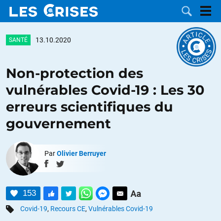
13.10.2020
SANTÉ
Non-protection des
LES
vulnérables Covid-19 : Les 30
erreurs scientifiques du
DOSSIERS
CATÉGORIES
gouvernement
MOTS CLÉS
Par
Olivier Berruyer
NOUS
CONTACTER
FAIRE UN
153
DON
Covid-19
,
Recours CE
,
Vulnérables Covid-19