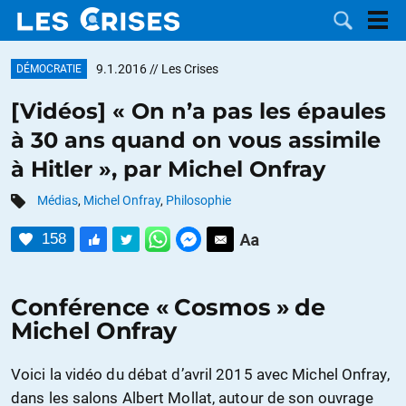
9.1.2016
// Les Crises
DÉMOCRATIE
[Vidéos] « On n’a pas les épaules
à 30 ans quand on vous assimile
LES
à Hitler », par Michel Onfray
DOSSIERS
CATÉGORIES
Médias
,
Michel Onfray
,
Philosophie
158
MOTS CLÉS
NOUS
Conférence « Cosmos » de
Michel Onfray
CONTACTER
FAIRE UN
Voici la vidéo du débat d’avril 2015 avec Michel Onfray,
DON
dans les salons Albert Mollat, autour de son ouvrage