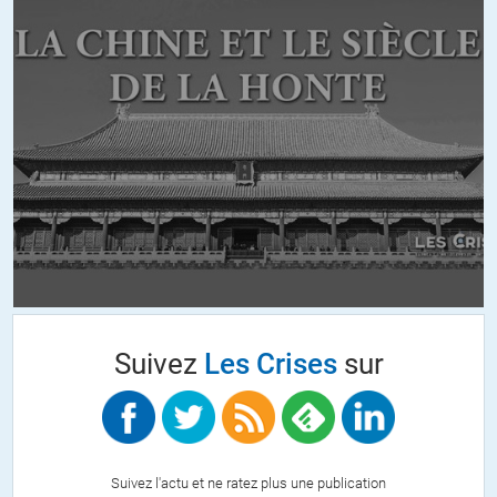
+25
ALERTER
izarn
//
10.01.2016 à 00h13
Je ne considère pas Onfray comme un philosophe. C’est un
polémiste, comme BHL et les autres de sa génération. Quand il
parle, tout le monde se croit intelligent; c’est un bon pédagogue.
Ceci dit, il est un peu court si on pousse le sujet. C’est pourquoi
acheter ses livres me semble sans grand interet
théorique.Seulement pour relever ses notes et ses réfèrences pour
approfondir le sujet. Ca fait cher pour un non spécialiste.
Il possède une sorte de superficilaité radicale. J’aime bien ses
Suivez
Les Crises
sur
postures: Le Christ n’a jamais existé. parce que c’est interessant,
enfin au niveau historique. N’empeche qu’il peche par ses sources,
peu nombreuses, et par le fait qu’il n’est nullement le premier a avoir
formulé cette thèse.
Bref c’est un intello populiste, mais honnete et talentueux. Et qui
nous taquine l’intellect, et qui souvent fait du bien à écouter.
Suivez l'actu et ne ratez plus une publication