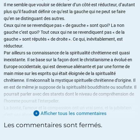
Il me semble que vouloir se déclarer d’un côté est réducteur, d’autant
plus qu’il faudrait définir ce qu’est la gauche qui ne peut se faire
qu’en se distinguant des autres.
Ceux qui ne se revendique pas « de gauche » sont quoi? La non
gauche c’est quoi? Tout ceux qui ne se revendiquent pas « de la
gauche » sont réputés « de droite ». Ce qui, inévitablement, est
réducteur.
Par ailleurs sa connaissance de la spiritualité chrétienne est quasi
inexistante. Il se base sur la façon dont le christianisme a évolué en
Europe occidentale, qui est devenue aliénante et par une forme de
main mise sur les esprits qui était éloignée de la spiritualité
chrétienne. Il méconnaît la mystique spirituelle chrétienne d’origine. Il
en est de même je suppose de la spiritualité bouddhiste ou soufiste. Il
pourrait parler avec des starets dont le niveau de compréhension de
l’homme pourrait l’interpeller.
La bonté, l’amour et la compassion ont un vrai sens, et la jubilation
Afficher tous les commentaires
n’est pas absente.
Mais ce sujet demande un approfondissement, impossible à
Les commentaires sont fermés.
développer