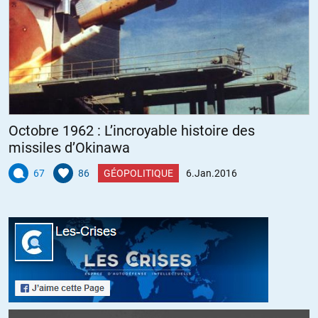
Onfray, lui, en tant qu’homme de Gauche, voit très très bien ce qui le
sépare de la Droite de Gauche, de la Droite de Droite et de l’Extrême-
droite…
« Mon problème, c’est ceux qui rendent Marine Le Pen possible ». Et
il arrose large !
» Mon problème n’est pas Marine Le Pen, mais ceux qui la rendent
Octobre 1962 : L’incroyable histoire des
possible. L’histoire du sage qui montre la lune, l’imbécile regarde le
missiles d’Okinawa
doigt, ils sont nombreux aujourd’hui à regarder le doigt!
67
86
GÉOPOLITIQUE
6.Jan.2016
Pourquoi est -elle là?
A cause de la misère, de la pauvreté, du chômage, des promesses
non tenues, du referendum de 2005, de la corruption de l’ Etat (…)
Tous ceux qui la rendent possible ont intérêt à dire que c’est elle
qu’il faut regarder, et non ceux qui la rendent possible « .
http://www.agoravox.fr/tribune-libre/article/michel-onfray-mon-
probleme-c-est-172653?debut_forums=0#forum4396781