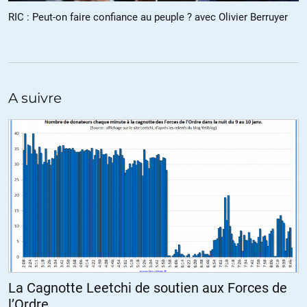
RIC : Peut-on faire confiance au peuple ? avec Olivier Berruyer
Alfred
//
11.01.2019 à 12h22
Oui. Mais chut. Passons donc pour des cons et obtenons le.
Après on passera aux choses sérieuses.
A suivre
(Il n’y a que la pietaille chez nos adversaires qui pensent qu’on
fera des rics sur des betises. En haut en face, ils savent).
+6
ALERTER
clara
//
11.01.2019 à 13h08
j’ai signée la pétition ! c’est un bon sujet pour le RIC
+4
ALERTER
La Cagnotte Leetchi de soutien aux Forces de
l’Ordre