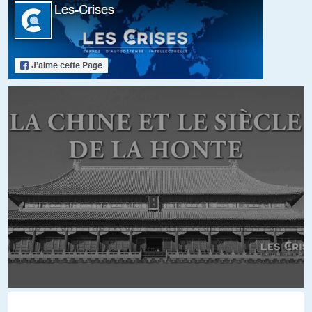
+5
artaxerses
//
11.01.2019 à 08h48
les nationalistes stupides doivent-ils diriger la France?
ALERTER
kiva
//
11.01.2019 à 11h24
Pour ce que les gens comme vous avez démontré avec votre
internationalisme d’opérette…Tous les jours je choisis ceux qui sont
enracinés, stupides comme vous dites que les chacals (cf Andrew
Lobaczewski) que vous semblez porter en si haute estime.
+10
ALERTER