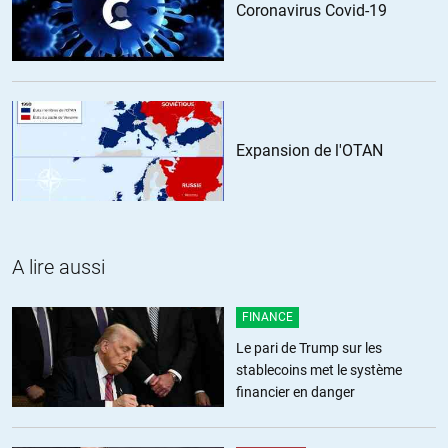
Coronavirus Covid-19
L’exercice de la démocratie véritable a un coût. Équitablement il se
paie.
La démocratie ne convient pas davantage aux avares qu’aux
vautours.
Expansion de l'OTAN
La « démocratie » la plus ruineuse est celle qui lésine sur les moyens
de son exercice, ne profitant en cela qu’au Pouvoir anti-
démocratique et prédateur.
+5
ALERTER
A lire aussi
artaxerses
//
11.01.2019 à 09h34
FINANCE
Le pari de Trump sur les
un exemple de stupidité à la française: gilet jaune ou pas, démolir les
stablecoins met le système
radars qui sont garants de sécurité coute cher (en vies, en soins et en
financier en danger
argent) à la collectivité. Rouler plus vite coute aussi plus cher en
carburant, mais beaucoup qui ne le comprennent pas et cherchent
par tous les moyens à détecter les radars. La fraude, l’incivisme, la