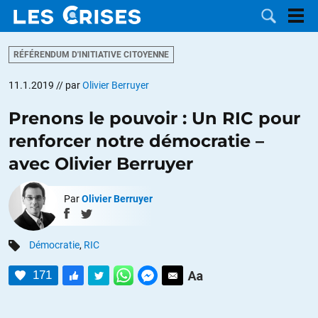
RÉFÉRENDUM D'INITIATIVE CITOYENNE
11.1.2019
// par
Olivier Berruyer
Prenons le pouvoir : Un RIC pour
LES
renforcer notre démocratie –
DOSSIERS
CATÉGORIES
avec Olivier Berruyer
MOTS CLÉS
Par
Olivier Berruyer
NOUS
Démocratie
,
RIC
CONTACTER
FAIRE UN
171
DON