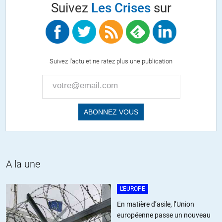
Suivez
Les Crises
sur
calal
//
11.01.2019 à 13h44
les sauterelles arrivent, bouffent tout puis partent bouffer autre
part…
Suivez l'actu et ne ratez plus une publication
+2
ALERTER
Ragoul
//
11.01.2019 à 09h13
Doit-on abolir la France comme on a aboli l’esclavage?
ALERTER
A la une
Arnaca
//
11.01.2019 à 09h15
L'EUROPE
Ma question renvoie aux possibilités qu’offre le débat national
En matière d’asile, l’Union
français de nous questionner quant à notre droit constitutionnel
européenne passe un nouveau