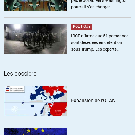
pas le dollar. Mais Washington
et portent leurs enfants voire petits enfants.
pourrait s’en charger
C’est la génération des 40/50 ans qui fait basculer le rapport aux
parents. Une vraie question.
POLITIQUE
+3
ALERTER
L’ICE affirme que 51 personnes
sont décédées en détention
sous Trump. Les experts
Gaby
//
05.02.2018 à 09h14
estiment ce chiffre sous-estimé
En réalité, les études anthropologiques nous montrent que si les
vieux étaient bel et bien respectés tant qu’il y avait à manger pour
Les dossiers
tout le monde, les chasseurs cueilleurs n’hésitaient pas à les
abandonner dans les temps plus difficiles. De plus, les gens
participaient pleinement aux travaux du groupe jusqu’à environ 70
ans, c’est à dire tant qu’ils étaient physiquement aptes. Ensuite,
Expansion de l'OTAN
l’état physique de l’être humain se dégrade très vite, ce
qu’aujourd’hui nous prenons en charge par la médecine.
C’est d’ailleurs la même chose pour l’infanticide, les parents
prenaient grand soin de leurs enfants s’ils le pouvaient, mais en
période de disette ils n’hésitaient pas à pratiquer avortement voire