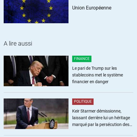
l’infanticide pour les individus trop faibles ou malformés.
Union Européenne
Je ne cherche pas à justifier quoi que ce soit, juste à rétablir
quelques faits (dans l’état de la science actuelle). Et je ne souhaite
pas euthanasié les vieux (je le précise, on ne sait jamais…)
+5
ALERTER
A lire aussi
lvzor
//
07.02.2018 à 01h48
FINANCE
« les études anthropologiques nous montrent que (…) les gens
Le pari de Trump sur les
participaient pleinement aux travaux du groupe jusqu’à environ
stablecoins met le système
70 ans »
financier en danger
On sent que vous vous abreuvez aux meilleures sources, celles qui
établissent que l’espérance de vie au paléolithique était autour de
POLITIQUE
90 ans …
Keir Starmer démissionne,
ALERTER
laissant derrière lui un héritage
marqué par la persécution des
Gaby
//
07.02.2018 à 09h00
militants pro-palestiniens