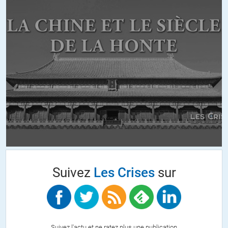
DUGUESCLIN
//
04.02.2018 à 11h33
A propos de l’EHPAD.
Les archéologues nous disent que les premiers humains sont
devenus civilisés quand ils ont pleuré et enterré leurs morts.
Les ancêtres étaient vénérés chez les premiers hommes.
Aujourd’hui sommes-nous en train d’abandonner ce qui a fait que
l’homme était entré dans la civilisation?
Quand la vieillesse devient une affaire rentable, au même titre que
l’exploitation d’une mine de charbon ou qu’un champ de pomme de
terre, sommes-nous civilisés?
Tous ces « vieux » qui ont été jeunes, se sont battus pour élever leurs
enfants en espérant pour eux un monde meilleur, qui ont soufferts
ont connus des déboires ne sont-ils qu’une affaire de rentabilité?
Suivez
Les Crises
sur
C’est donc ça le « changement de civilisation » tant vanté? Réduire
nos vieux à l’état de simple matière première rentable? Mépriser ses
parents, base de la famille et de la société, est-ce un changement de
civilisation? Les premiers hommes étaient-ils moins civilisés que
nous face à notre nouvelle civilisation?
Quelle honte!!
Suivez l'actu et ne ratez plus une publication