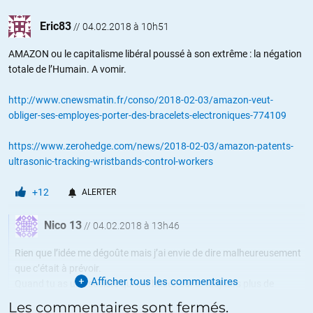
Eric83
//
04.02.2018 à 10h51
AMAZON ou le capitalisme libéral poussé à son extrême : la négation
totale de l’Humain. A vomir.
http://www.cnewsmatin.fr/conso/2018-02-03/amazon-veut-
obliger-ses-employes-porter-des-bracelets-electroniques-774109
https://www.zerohedge.com/news/2018-02-03/amazon-patents-
ultrasonic-tracking-wristbands-control-workers
+12
ALERTER
Nico 13
//
04.02.2018 à 13h46
Rien que l’idée me dégoûte mais j’ai envie de dire malheureusement
que c’était à prévoir.
Afficher tous les commentaires
Quand tu as une société qui est basée sur le toujours plus de
croissance via la consommation de produits et services toujours de
Les commentaires sont fermés.