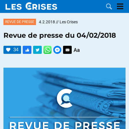
4.2.2018
// Les Crises
REVUE DE PRESSE
Revue de presse du 04/02/2018
LES
34
DOSSIERS
CATÉGORIES
MOTS CLÉS
NOUS
CONTACTER
FAIRE UN
DON