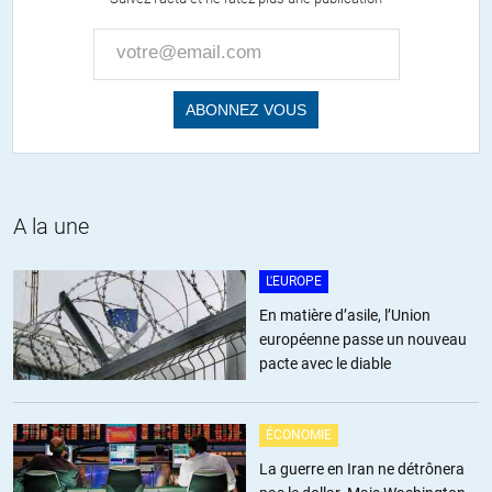
+31
ALERTER
Merlin
//
04.02.2018 à 15h40
Qui sont ces vieux? Les parents des boomers ayant connu la
guerre.
Qui les abandonne? Ces mêmes boomers jouisseurs et
égocentriques.
A la une
A qui cela profite? Toujours les boomers via les fonds de pension où
leurs dernières années d’activité.
L'EUROPE
Il est possible que le bonheur de dure pas jusqu’à leur fin…
En matière d’asile, l’Union
européenne passe un nouveau
+5
ALERTER
pacte avec le diable
Scorpion bleu
//
04.02.2018 à 23h04
ÉCONOMIE
Ne mettez pas tout le monde « boomer » dans le même panier.
La guerre en Iran ne détrônera
Actuellement, il y en a beaucoup qui accompagnent leurs parents