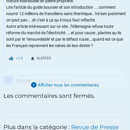
voiture individuelle en pleine propriété.
Lire l’article du guide boursier et son introduction …. comment
nourrir 12 millions de franciliens sans thermique… hé ben justement
on peut pas…..et c’est à ça qu il nous faut reflechir.
Autre article intéressant sur ce site , l’Allemagne refuse toute
réforme du marché de l’électricité …. et pour cause , plantes qu ils
sont par le ‘renouvelable’ et par le défaut russe….quand est ce que
les Français reprennent les reines de leur destin ?
+19
ALERTER
Brigitte
//
26.02.2023 à 08h55
Afficher tous les commentaires
Je partage l’avis de Charles Sannat sur l’impasse du tout électrique
Les commentaires sont fermés.
et en particulier de la mobilité électrique mais ce n’est pas pour aider
l’industrie pétrolière. C’est pour aider à la transition écologique.
Voici quelques arguments.
– L’électricité a un rendement médiocre (25% pour le solaire PV, 35%
pour le nucléaire, 50% pour l’éolien). Si l’on raisonne en énergie finale
Plus dans la catégorie :
Revue de Presse