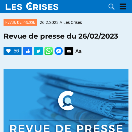
26.2.2023
// Les Crises
REVUE DE PRESSE
Revue de presse du 26/02/2023
LES
56
DOSSIERS
CATÉGORIES
MOTS CLÉS
NOUS
CONTACTER
FAIRE UN
DON