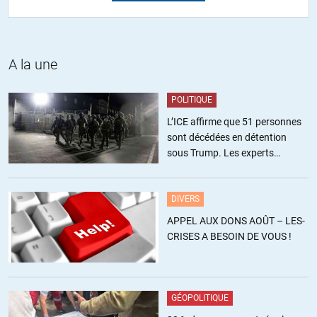
Si les surfaces cultivables sont limitées, les nouvelles générations de
biocarburants prennent en compte ce problème: déchets agricoles et
sylvicoles pour le bioéthanol et l’algoculture pour le biodiesel. Le
biogaz reste indispensable pour recycler les boues d’épuration et les
A la une
lisiers.
Le potentiel en TWh est largement suffisant pour les besoins en
POLITIQUE
transports.
Actuellement, le E85 utilise 85% de bioéthanol moyennant
L’ICE affirme que 51 personnes
l’installation d’un kit. Pour le diesel, ça va de 10% à 100% selon les
sont décédées en détention
moteurs. La dépendance aux carburants fossiles n’est pas encore
sous Trump. Les experts
totale mais nettement diminuée et la R&D fera le reste.
estiment ce chiffre sous-estimé
Voyons le bilan carbone. En théorie, il est neutre mais le calcul est
complexe. Le puits de carbone des végétaux compensant les
DIVERS
émissions de GES dues à la fabrication et la combustion. Les
APPEL AUX DONS AOÛT – LES-
partisans des voitures électriques prétendent qu’il est plus mauvais
CRISES A BESOIN DE VOUS !
que celui des voitures thermiques conventionnelles. C’est faux.
L’électricité est loin d’être décarbonée, surtout si on inclus les
batteries. Donc si l’on compare le bilan carbone réel des
biocarburants et celui de l’électricité au km, en incluant la production,
GÉOPOLITIQUE
le stockage, la combustion et le recyclage, la voiture électrique ne