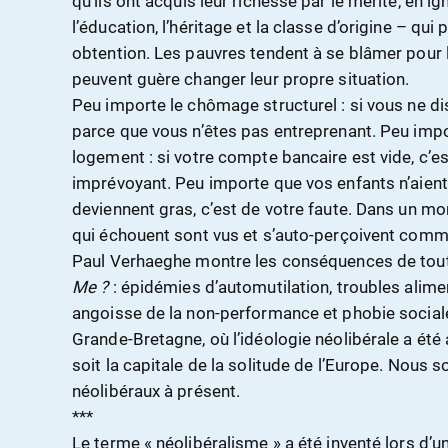
qu’ils ont acquis leur richesse par le mérite, en i
l’éducation, l’héritage et la classe d’origine – qui
obtention. Les pauvres tendent à se blâmer pour
peuvent guère changer leur propre situation.
Peu importe le chômage structurel : si vous ne di
parce que vous n’êtes pas entreprenant. Peu impo
logement : si votre compte bancaire est vide, c’e
imprévoyant. Peu importe que vos enfants n’aient pl
deviennent gras, c’est de votre faute. Dans un mo
qui échouent sont vus et s’auto-perçoivent comm
Paul Verhaeghe montre les conséquences de tout
Me ?
: épidémies d’automutilation, troubles alimen
angoisse de la non-performance et phobie sociale.
Grande-Bretagne, où l’idéologie néolibérale a été
soit la capitale de la solitude de l’Europe. Nous
néolibéraux à présent.
***
Le terme « néolibéralisme » a été inventé lors d’