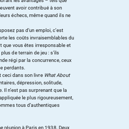
gnorant les avantages – tels que
 peuvent avoir contribué à son
 leurs échecs, même quand ils ne
sposez pas d’un emploi, c’est
rte les coûts invraisemblables du
st que vous êtes irresponsable et
us de terrain de jeu : s’ils
nde régi par la concurrence, ceux
e perdants.
 ceci dans son livre
What About
taires, dépression, solitude,
 Il n’est pas surprenant que la
 appliquée le plus rigoureusement,
 sommes tous d’authentiques
une réunion à Paris en 1938. Deux