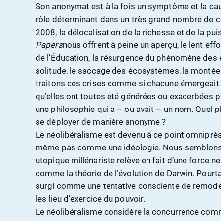
Son anonymat est à la fois un symptôme et la cau
rôle déterminant dans un très grand nombre de cri
2008, la délocalisation de la richesse et de la pu
Papers
nous offrent à peine un aperçu, le lent ef
de l’Éducation, la résurgence du phénomène des e
solitude, le saccage des écosystèmes, la monté
traitons ces crises comme si chacune émergeait 
qu’elles ont toutes été générées ou exacerbées 
une philosophie qui a – ou avait – un nom. Quel 
se déployer de manière anonyme ?
Le néolibéralisme est devenu à ce point omnipré
même pas comme une idéologie. Nous semblons ac
utopique millénariste relève en fait d’une force ne
comme la théorie de l’évolution de Darwin. Pourtan
surgi comme une tentative consciente de remodel
les lieu d’exercice du pouvoir.
Le néolibéralisme considère la concurrence comme