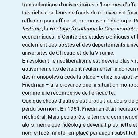
transatlantique d’universitaires, d’hommes d’affair
Les riches bailleurs de fonds du mouvement fina
réflexion pour affiner et promouvoir l’idéologie. Pa
Institute
, la
Heritage foundation
, le
Cato institute
,
économiques, le Centre des études politiques et l
également des postes et des départements univers
universités de Chicago et de la Virginie.
En évoluant, le néolibéralisme est devenu plus vir
gouvernements devraient réglementer la concurr
des monopoles a cédé la place – chez les apôtr
Friedman – à la croyance que la situation monopo
comme une récompense de l’efficacité.
Quelque chose d’autre s’est produit au cours de c
perdu son nom. En 1951, Friedman était heureux
néolibéral. Mais peu après, le terme a commencé 
alors même que l’idéologie devenait plus nette e
nom effacé n’a été remplacé par aucun substitut.