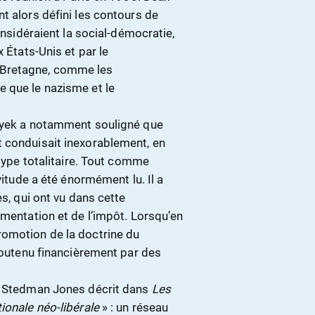
t alors défini les contours de
onsidéraient la social-démocratie,
 États-Unis et par le
Bretagne, comme les
 que le nazisme et le
Hayek a notamment souligné que
 conduisait inexorablement, en
 type totalitaire. Tout comme
rvitude a été énormément lu. Il a
es, qui ont vu dans cette
ementation et de l’impôt. Lorsqu’en
romotion de la doctrine du
 soutenu financièrement par des
el Stedman Jones décrit dans
Les
tionale néo-libérale
» : un réseau