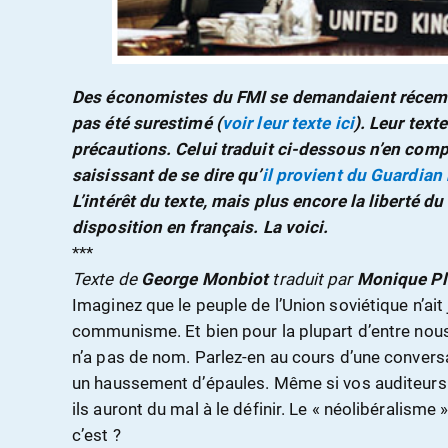
Des économistes du FMI se demandaient récemme
pas été surestimé (
voir leur texte ici
). Leur text
précautions. Celui traduit ci-dessous n’en comp
saisissant de se dire qu’
il provient du Guardian
L’intérêt du texte, mais plus encore la liberté du
disposition en français. La voici.
***
Texte de
George Monbiot
traduit par
M
onique P
Imaginez que le peuple de l’Union soviétique n’ait
communisme. Et bien pour la plupart d’entre nous,
n’a pas de nom. Parlez-en au cours d’une convers
un haussement d’épaules. Même si vos auditeurs 
ils auront du mal à le définir. Le « néolibéralism
c’est ?