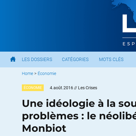
LES DOSSIERS
CATÉGORIES
MOTS CLÉS
Home
>
Économie
4.août.2016
// Les Crises
ÉCONOMIE
Une idéologie à la so
problèmes : le néolib
Monbiot