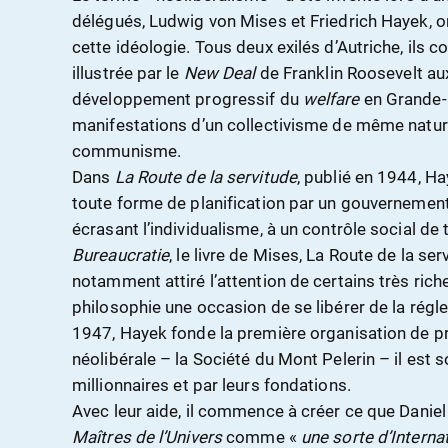
délégués, Ludwig von Mises et Friedrich Hayek, on
cette idéologie. Tous deux exilés d’Autriche, ils c
illustrée par le
New Deal
de Franklin Roosevelt aux
développement progressif du
welfare
en Grande-
manifestations d’un collectivisme de même nature
communisme.
Dans
La Route de la servitude
, publié en 1944, 
toute forme de planification par un gouvernement
écrasant l’individualisme, à un contrôle social de
Bureaucratie
, le livre de Mises, La Route de la se
notamment attiré l’attention de certains très rich
philosophie une occasion de se libérer de la régl
1947, Hayek fonde la première organisation de p
néolibérale – la Société du Mont Pelerin – il est
millionnaires et par leurs fondations.
Avec leur aide, il commence à créer ce que Dani
Maîtres de l’Univers
comme «
une sorte d’Interna