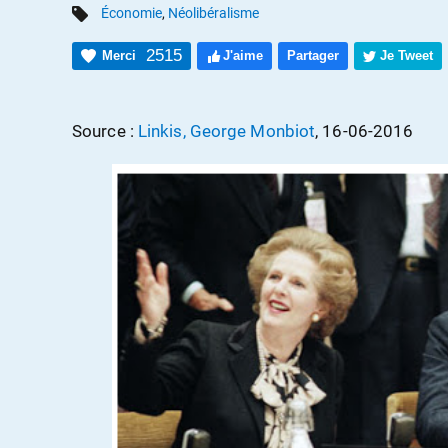
Économie
,
Néolibéralisme
2515
Merci
J'aime
Partager
Je Tweet
Source :
Linkis, George Monbiot
, 16-06-2016