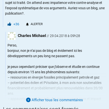
sujet ici traité. On attend avec impatience votre contre-analyse et
l’exposé systématique de vos arguments. Auriez-vous un blog, une
publication?.
+36
ALERTER
Charles Michael
//
29.04.2018 à 09h28
Perso,
bonjour, non je n’ai pas de blog et évidement ici les
développements un peu long ne passent pas.
je peux cependant préciser que j’observe et étudie en continue
depuis environ 15 ans les phénomènes suivants:
– ressources en énergie fossiles principalement petrole et gaz
– potentiel des éolien et PVsolaire, à mon avis non soutenables
financiérement et probablement plus renouvelables dans 20/30
ans.
– appauvrissement des sols, des ressources en eaux et impact
Afficher tous les commentaires
des monocultures en Afrique comme aux USA
Les commentaires sont fermés.