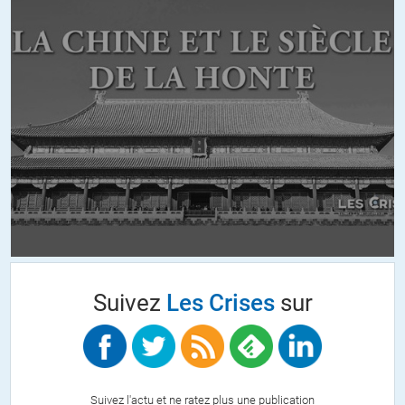
daniel
//
30.04.2018 à 07h26
La voie non-darwinienne est que le plus faible gagne?
Coopération, entr’aide, soutien mutuel,…., socialisme.
ALERTER
TuYolPol
//
30.04.2018 à 09h49
Je regrette, c’est faire injustice à Darwin que de le réduire ainsi,
car s’il a été assimilé à « la loi du plus fort » c’est bien malgré lui.
Il avait reconnu la valeur de la coopération et de l’entraide dans
la sélection naturelle. On le vérifie aisément, le darwinisme
appauvri s’arrange pour ne prendre en compte que ce qui justifie
la société violente que certains se plaisent à naturaliser. Il y a
Suivez
Les Crises
sur
des gens comme ça qui valorisent la violence, je trouve ça assez
consternant, comme une posture de mauvaise virilité, un hochet
de dominateur. C’est justement ce trait que la civilisation recycle
pour l’intégrer dans une construction plus complexe et qui
convient mieux aux aspirations humaines : la bienveillance, par
exemple, sans laquelle aucun nouveau-né humain ne survit, et
Suivez l'actu et ne ratez plus une publication