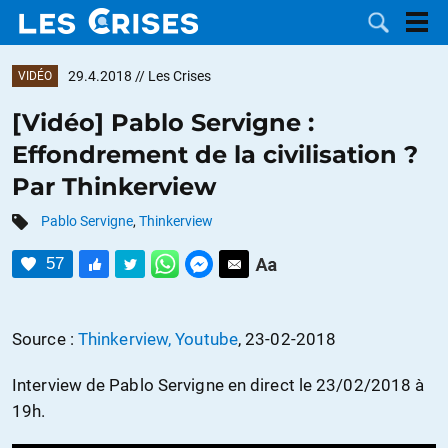
29.4.2018
// Les Crises
VIDÉO
[Vidéo] Pablo Servigne :
Effondrement de la civilisation ?
LES
Par Thinkerview
DOSSIERS
CATÉGORIES
Pablo Servigne
,
Thinkerview
57
MOTS CLÉS
NOUS
Source :
Thinkerview, Youtube
, 23-02-2018
CONTACTER
FAIRE UN
Interview de Pablo Servigne en direct le 23/02/2018 à
19h.
DON