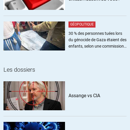
des approches psychologisantes (qu’elles émanent de personnes
qualifiées ou non d’ailleurs), l’attachement de M. Servigne à :
• décrire ses propres états d’âme, les phases par lesquelles il est
passé
GÉOPOLITIQUE
• encourager le travail de l’imaginaire pour aider à mieux anticiper
30 % des personnes tuées lors
l’effondrement
du génocide de Gaza étaient des
… me paraît une démarche très importante et utile. Moins
enfants, selon une commission
scientifique et moins rigoureuse qu’un colloque ou un rapport, mais
de l’ONU
d’un usage pratique, immédiat et accessible à tous.
Désolé pour la banalité du propos 😉
Les dossiers
+39
ALERTER
Charles Michael
//
29.04.2018 à 13h32
Assange vs CIA
@Caliban,
je vais avouer 2 choses:
– je n’aime ni le format ni la forme de thinkerview, je reconnais
donc un préjudice