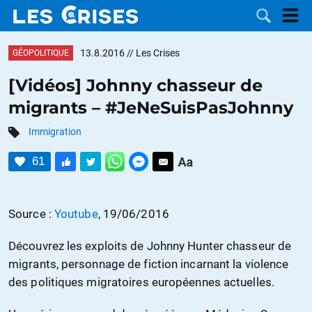
13.8.2016
// Les Crises
GÉOPOLITIQUE
[Vidéos] Johnny chasseur de
migrants – #JeNeSuisPasJohnny
LES
Immigration
DOSSIERS
CATÉGORIES
61
MOTS CLÉS
Source :
Youtube
,
19/06/2016
NOUS
Découvrez les exploits de Johnny Hunter chasseur de
CONTACTER
FAIRE UN
migrants, personnage de fiction incarnant la violence
des politiques migratoires européennes actuelles.
DON