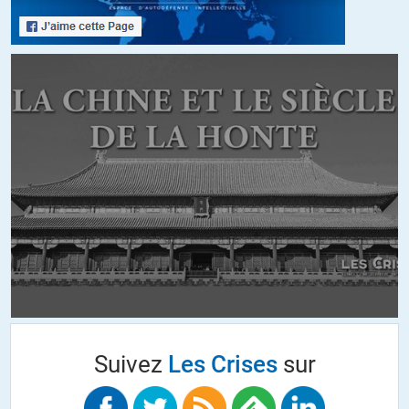
utilisés pour la mission première. »
Non, des trilliards de trilliards d’euros.
Par vidéo, évidement!
+14
ALERTER
Ferrante
//
15.08.2016 à 16h33
Vous ne devez pas être au fait des techniques de cinema, vous…
Un signe imparable de la vidéo fauchée : ils tournent en forêt.
Aucun droit à payer, et si le caméraman s’y connait un peu, le soleil
suffit pour l’éclairage.
Pour les autres décors, ils ont un mur avec des cartes, le jardin
d’une maison de particulier, et quelques prises de vues aériennes
Suivez
Les Crises
sur
sans rapport avec le thème, et donc probablement libres de droits.