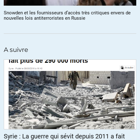
Je suis au courant,mais je pense que c’est une « petite »bêtise par
Snowden et les fournisseurs d’accès très critiques envers de
rapport à l’interventionnisme tout azimut qu’à suscité sa théorie
nouvelles lois antiterroristes en Russie
beachelienne de « droit d’ingérence » ,car cela a moralisé les
interventions de l’Irak,Libye,Syrie…..de plus un médecin est là pour
sauver des vies,donc dans la propagande impérialiste cette
marionnette(devenu riche) a réussi à faire passer les messages
aux peuples que les guerres sont là pour sauver des
A suivre
innocents,comme il l’a prouvé au Kosovo en sauvant les
kosovars(ethnie n’ayant jamais existé) du peuple serbe.
rappel:le traitre,génocideur,le fasciste,….Milosevic mort en 2006
dans les prisons de La Haye;vient en mars 2016 d’être innocenté
complètement,SOUVENEZ VOUS L’ACTION DE L’INEFFABLE
KOUCHNER,accusant le peuple serbe et Milosevic.
+6
ALERTER
fanfan
//
13.08.2016 à 14h06
Syrie : La guerre qui sévit depuis 2011 a fait
Pour fairre court : « le mentor de Kouchner, Frank Wisner Junior, est