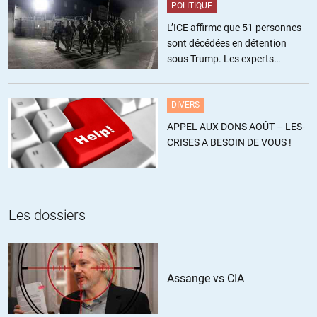
A titre personnel je penche plutôt vers l’hypothèse a).
POLITIQUE
L’ICE affirme que 51 personnes
+21
ALERTER
sont décédées en détention
sous Trump. Les experts
estiment ce chiffre sous-estimé
vincent
//
13.08.2016 à 09h18
DIVERS
Bah disons la web série se veut une parodie des série tv doc
APPEL AUX DONS AOÛT – LES-
américaines qui font dans ce genre de sensationnel, les constructeur
CRISES A BESOIN DE VOUS !
de l’extrême, et autre bêtise du genre, j’ai trouvé cela marrant, mais
bon MSF quoi, j’aurai préféré qu’ils fassent cela sans MSF lol
+2
ALERTER
Les dossiers
Leneutre
//
13.08.2016 à 10h12
Assange vs CIA
La seule question que je me pose après avoir visionné les 10
premières secondes du premier épisode: D’où vient l’argent ayant
servi à réaliser cette production digne de Hollywood (inclus