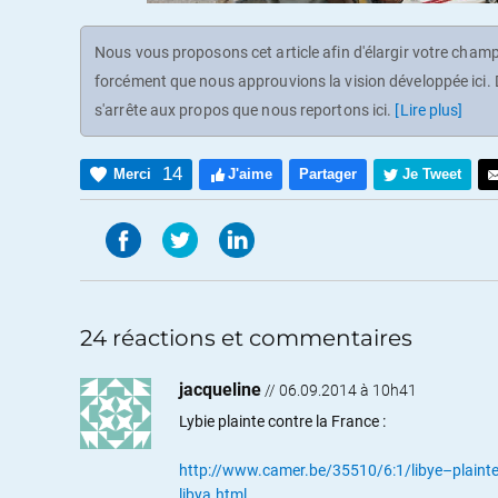
Nous vous proposons cet article afin d'élargir votre champ 
forcément que nous approuvions la vision développée ici. D
s'arrête aux propos que nous reportons ici.
[Lire plus]
14
Merci
J'aime
Partager
Je Tweet
24 réactions et commentaires
jacqueline
//
06.09.2014 à 10h41
Lybie plainte contre la France :
http://www.camer.be/35510/6:1/libye–plaintes
libya.html