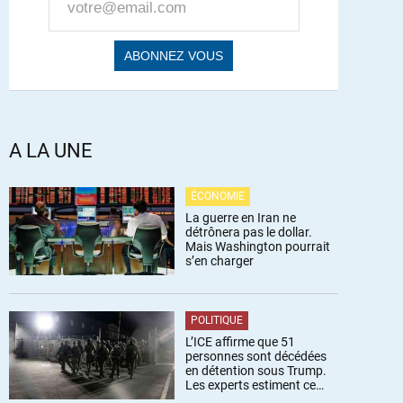
A LA UNE
ÉCONOMIE
La guerre en Iran ne
détrônera pas le dollar.
Mais Washington pourrait
s’en charger
POLITIQUE
L’ICE affirme que 51
personnes sont décédées
en détention sous Trump.
Les experts estiment ce
chiffre sous-estimé