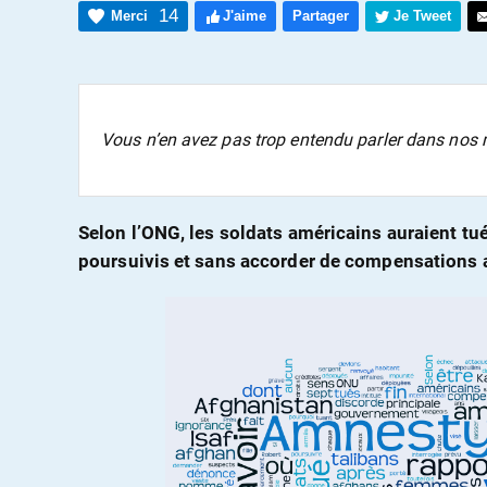
14
Merci
J'aime
Partager
Je Tweet
Vous n’en avez pas trop entendu parler dans nos
Selon l’ONG, les soldats américains auraient tués
poursuivis et sans accorder de compensations a