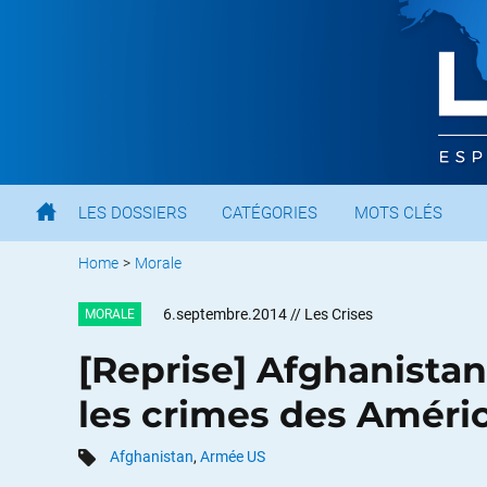
LES DOSSIERS
CATÉGORIES
MOTS CLÉS
Home
>
Morale
6.septembre.2014
// Les Crises
MORALE
[Reprise] Afghanista
les crimes des Améri
Afghanistan
,
Armée US