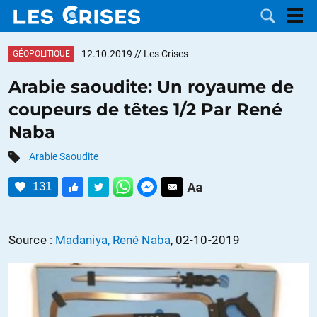
12.10.2019
// Les Crises
GÉOPOLITIQUE
Arabie saoudite: Un royaume de
coupeurs de têtes 1/2 Par René
LES
Naba
DOSSIERS
CATÉGORIES
Arabie Saoudite
131
MOTS CLÉS
NOUS
Source :
Madaniya, René Naba
, 02-10-2019
CONTACTER
FAIRE UN
DON