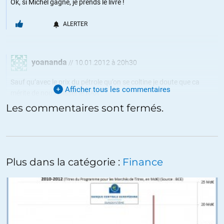
Ok, si Michel gagne, je prends le livre !
ALERTER
yoananda
//
10.01.2012 à 20h30
Sauf qu’avec le prix du pétrole qu’on se coltine je doute que ca
Afficher tous les commentaires
mérite de nous laisser le AAA :
http://petrole.blog.lemonde.fr/2012/01/10/en-euros-le-prix-du-
Les commentaires sont fermés.
petrole-egale-les-records-de-2008/#more-4067
dommage la faiblesse de l’Euro ne profitera qu’a l’Allemagne encore
une fois !
Vu la tête de notre facture énergétique !! (ha mais non c’est vrai, on
fait tout au nucléaire qui coûte « presque » rien ici ! lol)
Plus dans la catégorie :
Finance
Et puis SeaFrance, ca va donner confiance aux marchés aussi.
ALERTER