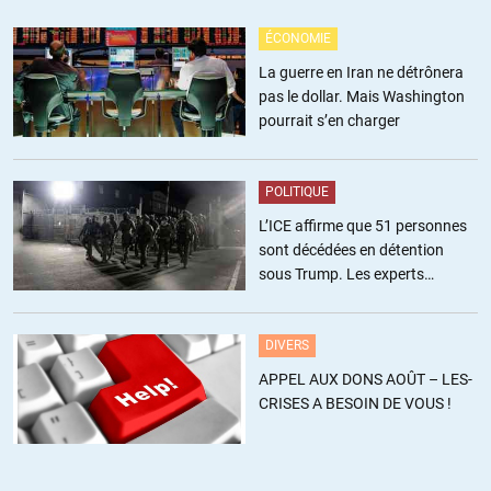
BA
//
10.01.2012 à 13h24
ÉCONOMIE
Pour la France : mercredi 2 janvier 2013 !
La guerre en Iran ne détrônera
pas le dollar. Mais Washington
Mardi 10 janvier 2012 :
pourrait s’en charger
POLITIQUE
L’agence de notation Fitch annonce que l’Italie risque de perdre son
L’ICE affirme que 51 personnes
A+.
sont décédées en détention
sous Trump. Les experts
estiment ce chiffre sous-estimé
Il y a de fortes chances pour que la note de l’Italie, actuellement à
DIVERS
« A+ », soit dégradée lorsque Fitch aura terminé sa revue des six
pays de la zone euro que l’agence de notation a mis sous
APPEL AUX DONS AOÛT – LES-
surveillance avec implication négative, a dit mardi l’un de ses
CRISES A BESOIN DE VOUS !
responsables.