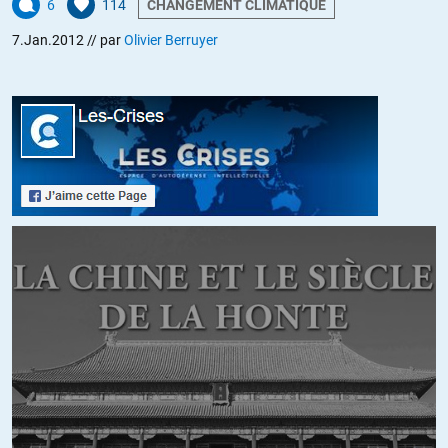
6
114
CHANGEMENT CLIMATIQUE
présidentielles après le 7 mai 2012.
7.Jan.2012
// par
Olivier Berruyer
A mon avis ce n’est pas l’intérêt des agence de plomber un candidat
avant les élections après ils peuvent soit ainsi inciter à de nouvelles
mesures ou pour sanctionner un programme qui n’a pas une
orientation qui leur plaise.
ALERTER
Nihil
//
10.01.2012 à 12h50
Le 14 février, fête des amoureux de l’argent ?
ALERTER
Michael
//
10.01.2012 à 13h02
Depuis que l’argent est devenu une matière première à produire , au