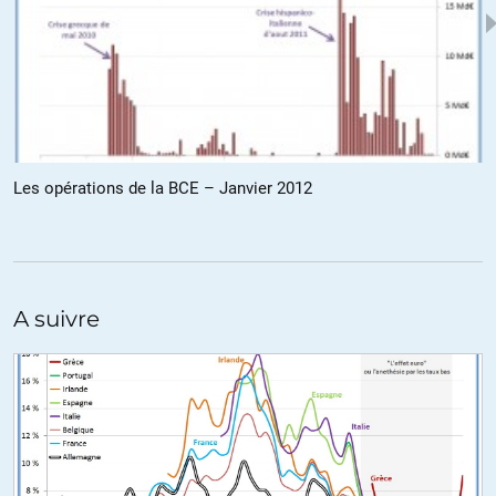
Le Yéti
//
10.01.2012 à 07h18
Pas pu répondre. Je voulais indiquer « début octobre 2011 » où la
France a perdu son triple A
« dans les faits »
(Olivier Berruyer »). Mais
Doodle ne semble concerné que par la décision sans intérêt (sic)
d’une des trois agences de notation
« irresponsables »
(O. Berruyer)
sous influence américaine.
Les opérations de la BCE – Janvier 2012
ALERTER
Sirus
//
10.01.2012 à 09h29
A suivre
Nous sommes sauves ! 😛
http://www.boursorama.com/actualites/la-note-de-la-france-ne-
devrait-pas-etre-abaissee-en-2012-fitch-
0ceb2d744bc85fadc1601b02ba5f14a6
ALERTER