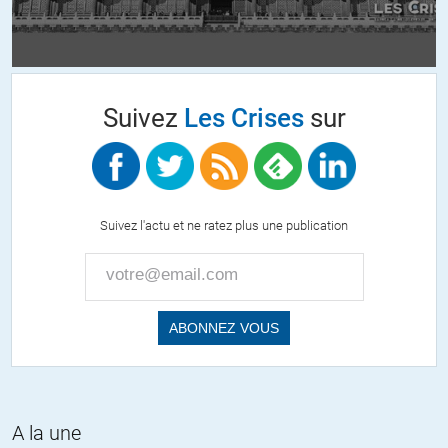
lieu de rester un outil d »échange ….Depuis que la monnaie
scripturale a remplacé presque entièrement la fiduciaire, et depuis
que la fiduciaire n’est plus garanti par rien du tout…
On a des soucis !!!
il faut placer son argent dans les fondamentaux inaltérables et les
Suivez
Les Crises
sur
diversifier . concernant les monnaies nationales, je ne juge pas sur le
taux de change mais sur le tissu socio-économique du pays . acheter
de l’argent étranger, c’est acheter un petit morceau de la richesse du
pays … donc, qu’est-ce qu’offre le pays ???
sur le dollar US, son unique garanti, c’est d’être présent partout dans
Suivez l'actu et ne ratez plus une publication
le monde , mais il me fait penser à un sportif de haut niveau de …. 45
ans (carbonisé)
Sur l’Euro, il me semble offrir plus de solidité mais a une maladie
génétique lourde.
ALERTER
A la une