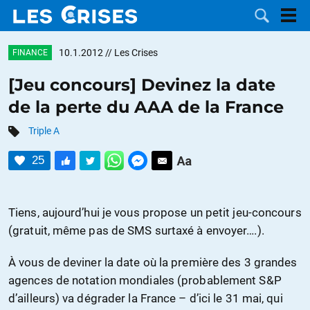
10.1.2012
// Les Crises
FINANCE
[Jeu concours] Devinez la date
de la perte du AAA de la France
LES
Triple A
DOSSIERS
CATÉGORIES
25
MOTS CLÉS
Tiens, aujourd’hui je vous propose un petit jeu-concours
NOUS
(gratuit, même pas de SMS surtaxé à envoyer….).
CONTACTER
FAIRE UN
À vous de deviner la date où la première des 3 grandes
agences de notation mondiales (probablement S&P
DON
d’ailleurs) va dégrader la France – d’ici le 31 mai, qui