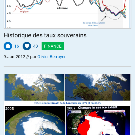
Ardéchoix
//
10.01.2012 à 10h29
@Sirus
Désolé de pas être sauvé aussi , j’aurais bien aimé , mais quand je
clic sur le lien ,celui-ci me demande de m’abonner a Boursorama
Historique des taux souverains
ALERTER
16
43
FINANCE
9.Jan.2012
// par
Olivier Berruyer
Marcel
//
10.01.2012 à 09h54
Je ne suis pas partisan de spéculer sur la date de la perte du AAA ,
pour une bonne raison que ces agences de notation sont manipulées
par ces 15 hedges funds anglo-saxons pour leur propre intérêts
dans cette attaque spéculative contre l’Europe . Il est urgent de
décréter par les nations que les notations de ces agences sont sans
valeurs et hors la loi.
ALERTER