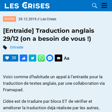
29.12.2019
// Les Crises
DIVERS
[Entraide] Traduction anglais
29/12 (on a besoin de vous !)
LES
Entraide
DOSSIERS
CATÉGORIES
39
MOTS CLÉS
Voici comme d’habitude un appel à l’entraide pour la
NOUS
traduction de textes anglais, par une collaboration via
Framapad.
CONTACTER
FAIRE UN
L’idée est de traduire par blocs ET de vérifier et
DON
améliorer la traduction déjà réalisée par les autres,