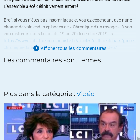
L’ensemble a été définitivement enterré.
Bref, si vous n’êtes pas insomniaque et voulez cependant avoir une
chance de voir lesdits épisodes de « Chronique d’un ravage », à vos
enregistreurs dans la nuit du 19 au 20 décembre 2019… »
https://www.initiative-communiste.fr/articles/culture-debats/grece-
chronique-dun-ravage-a-voir-sur-arte-documentaire-video/
Afficher tous les commentaires
Les commentaires sont fermés.
+18
ALERTER
Paul
//
29.12.2019 à 10h34
visible là :
Plus dans la catégorie :
Vidéo
https://www.arte.tv/fr/videos/052423-001-A/grece-chronique-d-
un-ravage-1926-1955/
MOD: lien non actif!!
A voir aussi
dépessage de la Grèce …