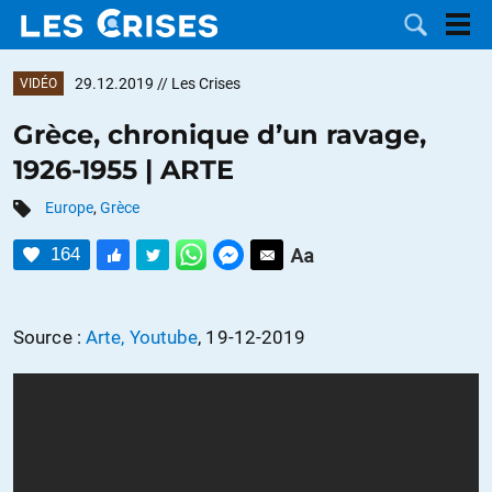
29.12.2019
// Les Crises
VIDÉO
Grèce, chronique d’un ravage,
1926-1955 | ARTE
LES
Europe
,
Grèce
DOSSIERS
CATÉGORIES
164
MOTS CLÉS
Source :
Arte, Youtube
, 19-12-2019
NOUS
CONTACTER
FAIRE UN
DON