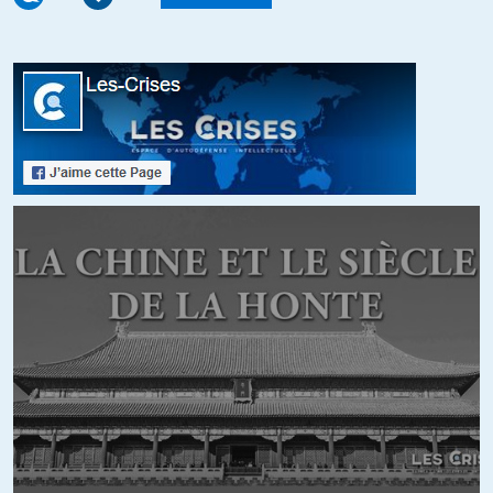
Disponible du 17/03/2020 au 24/03/2020
Même chose pour le suivant….
Peut-être demander par TWITTER ce qui justifie cela..
+2
ALERTER
Brigitte
//
29.12.2019 à 09h44
Zut, je n’arrive pas à ouvrir la vidéo, contrairement à la précédente.
J’ai un compte Youtube mais ça ne m’avance à rien. Vidéo privée Je
viens de m’abonner à ARTE Youtube mais pas mieux. Quelqu’un
peut-il m’aider à résoudre ce problème? Merci d’avance.
+1
ALERTER
Niya
//
29.12.2019 à 10h15