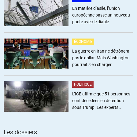
une idée de ce qui gène dans ce docu là
https://www.arte.tv/fr/videos/072486-000-A/jusqu-a-la-derniere-
En matière d’asile, l’Union
goutte/
européenne passe un nouveau
disponible jusqu’au 15/1 mais dépéchez vous, la sensure va vite
pacte avec le diable
sinon, voir aussi là,
https://youtu.be/NDYNlnLP9m4
ÉCONOMIE
La guerre en Iran ne détrônera
ALERTER
pas le dollar. Mais Washington
pourrait s’en charger
Dieselito
//
30.12.2019 à 19h55
POLITIQUE
A tous les spectateurs: les vidéos sont téléchargaebles en ligne de
L’ICE affirme que 51 personnes
commande
sont décédées en détention
:~$ youtube-dl
https://www.arte.tv/fr/videos/052423-002-
sous Trump. Les experts
A/grece-chronique-d-un-ravage-1956-2008/
estiment ce chiffre sous-estimé
:~$ youtube-dl
https://www.arte.tv/fr/videos/052423-001-
A/grece-chronique-d-un-ravage-1926-1955/
Les dossiers