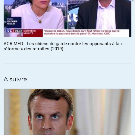
https://youtu.be/NDYNlnLP9m4
+4
ALERTER
M.Smith
//
29.12.2019 à 14h01
ACRIMED : Les chiens de garde contre les opposants à la «
réforme » des retraites (2019)
Arte, chronique d’un ravage, 2019-?
Dernier épisode de la série : Presse, chronique d’un ravage
Co-produit par La Liberté d’expression (pour tout propos
A suivre
compatible avec le néolibéralisme) et la Loi contre la haine (contre
tout propos incompatible…).
+5
ALERTER
fox23
//
29.12.2019 à 14h42
Cher ami, les avertissements de Annie Lacroix-Riz étaient clairs,bien