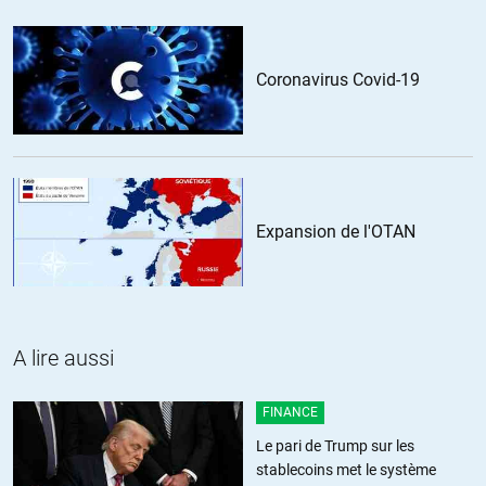
+2
ALERTER
Coronavirus Covid-19
Aquitanis
//
29.12.2019 à 16h38
A tous ceux qui n’ arrivent pas à visionner ou trouver la vidéo , je vous
suggére fortement d’installer CAPTVTY, vous trouverez tous les
replay de la tnt et qui en plus vous aurez la possibilité de pouvoir
visionner les émissions pendant plusieurs semaines .
Expansion de l'OTAN
https://captvty.fr/
Merci qui ?
+1
ALERTER
A lire aussi
Narm
//
29.12.2019 à 17h07
FINANCE
pas la peine de télécharger, le fichier ne figure pas dans la liste
Le pari de Trump sur les
disparu
stablecoins met le système