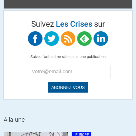
Bonjour,
Je n’ai pas vu ces émissions qui passaient sur Arte dans la nuit du
Suivez
Les Crises
sur
jeudi 19/12/2019 au vendredi 20/12/2019. Histoire que cela soit vu,
autour de 01h du matin pour l’épisode 1 et de 02h du matin pour
l’épisode 2 !!
Probablement suffisamment factuels sur le rôle de « l’Europe » pour
que la direction d’Arte les censure.
Suivez l'actu et ne ratez plus une publication
Les dérives de cette chaîne sont véritablement impressionnantes, ils
osent tout !
La propagande, c’est très mal ailleurs mais c’est très bien ici !
Bonne journée.
+14
ALERTER
Narm
//
29.12.2019 à 13h56
en attendant, ARTE, franco allemand ….. les plus impliqués dans ce
A la une
pillage
L'EUROPE