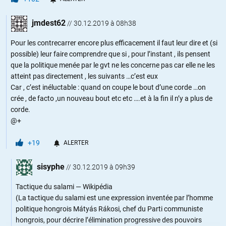
jmdest62
//
30.12.2019 à 08h38
Pour les contrecarrer encore plus efficacement il faut leur dire et (si
possible) leur faire comprendre que si , pour l’instant , ils pensent
que la politique menée par le gvt ne les concerne pas car elle ne les
atteint pas directement , les suivants …c’est eux
Car , c’est inéluctable : quand on coupe le bout d’une corde …on
crée , de facto ,un nouveau bout etc etc ….et à la fin il n’y a plus de
corde.
@+
+19
ALERTER
sisyphe
//
30.12.2019 à 09h39
Tactique du salami — Wikipédia
(La tactique du salami est une expression inventée par l’homme
politique hongrois Mátyás Rákosi, chef du Parti communiste
hongrois, pour décrire l’élimination progressive des pouvoirs