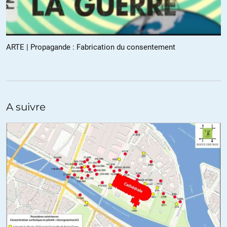
Cortodu24
//
30.12.2019 à 11h18
Le problème c’est que si vous faites ça vous n’êtes plus invité. Par
ARTE | Propagande : Fabrication du consentement
contre il y a des techniques de discussion pour ne pas pouvoir être
coupé au montage. En faisant des phrases longues où on répète
toujours l’essentiel au milieu de la phrase. Et aussi ils devraient
prendre à partie les journalistes eux-mêmes : de quel côté êtes vous
: ceux qui vous écoutent ou ceux qui vous paient ?
A suivre
+28
ALERTER
Catalina
//
30.12.2019 à 12h23
euh, ceux qui les écoutent les paient aussi, et oui, grande ironie, on
paie pour se faire enfumer !! cf subventions
;o)
+15
ALERTER