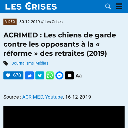
30.12.2019
// Les Crises
VIDÉO
ACRIMED : Les chiens de garde
contre les opposants à la «
LES
réforme » des retraites (2019)
DOSSIERS
CATÉGORIES
Journalisme
,
Médias
678
MOTS CLÉS
NOUS
Source :
ACRIMED, Youtube
, 16-12-2019
CONTACTER
FAIRE UN
DON