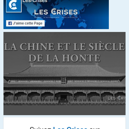
défendre votre cause et donc vous êtes un opposant politique. Que
les gens qui nous écoutent, le sachent »
+36
ALERTER
Larousse
//
01.01.2020 à 17h41
D’ accord avec vous les invités opposants sont trop souvent très
tendres avec leurs interviewers; ils pourraient au moins une fois
pendant l’interview calmement faire l’analyse sémantique et de la
construction d’une question pour montrer aux auditeurs le parti
prix du journaliste. Or ils sont gentils et pris dans le flux… Seul J-L
Mélenchon fait de temps en temps cet exercice, mais pas souvent
calmement. Les journalistes ont des éléments de langage très
identifiables et les invités les oublient trop facilement, ils ne
prennent pas le temps d’en décortiquer quelques uns pour montrer
comment régulièrement raisonnent, parlent les « chiens de garde ».
On n’ose même pas dire « vous êtes un chien de garde !
+4
ALERTER