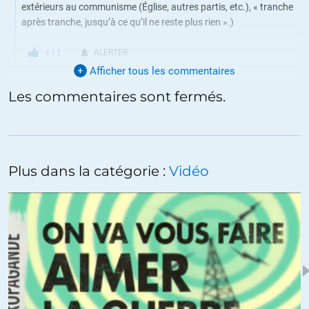
extérieurs au communisme (Église, autres partis, etc.), « tranche
après tranche, jusqu’à ce qu’il ne reste plus rien ».)
+11
ALERTER
Afficher tous les commentaires
Les commentaires sont fermés.
Récits d’Yves
//
30.12.2019 à 09h41
C’est exactement cela. La plus part du temps, ceux qui favorisent
le pouvoir au sens général, le font par peur du déclassement.
Les pigistes et autres travailleurs précaires sont au sein des
Plus dans la catégorie :
Vidéo
rédactions pour rappeler que tout peut changer pour un
journaliste salarié et bien payé.
En 2019, la règle non-ecrite pour les journalistes soucieux payer
leur loyer est celle de l’auto-censure.
Reste les éditocrates qui vivent eux objectivement de la
propagande qu’ils instillent à longueur d’onde.
+14
ALERTER