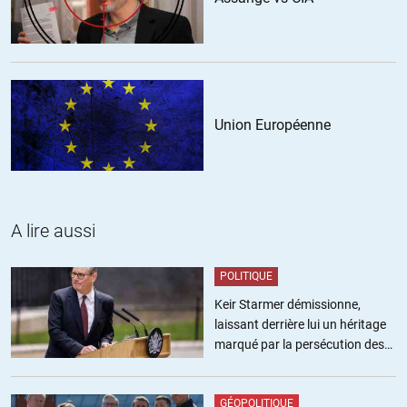
+29
ALERTER
Totoleon
//
30.12.2019 à 18h24
Union Européenne
Cette citation est probablement un remake . »Une pseudo
journaliste avait dit …: “Ce n’est pas ma question”. Et ce dernier… a
répondu “Mais, c’est MA réponse..”.
Dans la version originale Elkabbach était le pseudo-journaliste et
Georges MARCHAIS lui donnait la réplique
A lire aussi
+4
ALERTER
POLITIQUE
Keir Starmer démissionne,
jp
//
30.12.2019 à 21h20
laissant derrière lui un héritage
marqué par la persécution des
« Dans la version originale » ce n’était pas Elkabbach mais Alain
militants pro-palestiniens
Duhamel
GÉOPOLITIQUE
+2
ALERTER