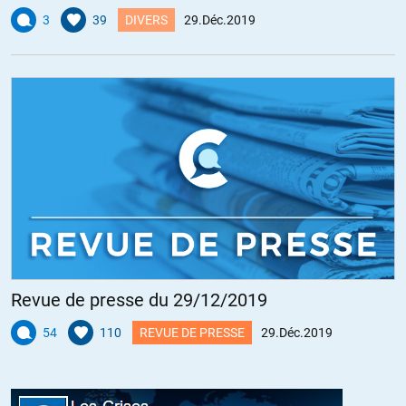
+19
ALERTER
3
39
DIVERS
29.Déc.2019
Jérôme
//
30.12.2019 à 08h38
De mémoire, les chiffres officiels (reconnus par ce petit monde de la
presse subventionnée par l’Etat pour porter la propagande du régime
français) montrent que les Français n’ont quasiment plus confiance
dans le personnel politique et la presse en France.
Pourtant, la violence de ces médias est toujours aussi prégnante.
Ces militants politiques qui ont obtenu une carte de presse et de
belles rémunérations parce qu’ils sont justement des propagandistes
« font du bon boulot », celui qui est rémunérateur en France.
Donc, tout le monde a compris quels sont les intérêts financiers des
propagandistes-macronistes, mais on peut s’interroger sur la
Revue de presse du 29/12/2019
capacité de leurs interlocuteurs à s’exprimer et défendre leurs
opinions face à eux.
54
110
REVUE DE PRESSE
29.Déc.2019
Il me semblerait opportun qu’ils commencent leurs explications en
précisant le contexte et en disant: « Vous prétendez faire du
journalisme mais vous utilisez votre position dans les médias pour