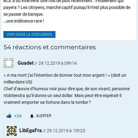
BCE a dû intervenir une fois de plus récemment . Finalement qui
payera ? Les citoyens, marché captif puisqu’il n’est plus possible de
se passer de banque.
…une indécence rare !
VOIR DANS LA DISCUSSION
54 réactions et commentaires
Guadet
//
29.12.2019 à 09h14
« A ma mort j’ai l’intention de donner tout mon argent ! » (dixit un
milliardaire US)
Chef d’œuvre d’humour noir pour dire que, de son vivant, personne
n’obtiendra qu’il donne un seul dollar. Mais peut-être espérait-il
vraiment emporter sa fortune dans la tombe ?
+24
ALERTER
LibEgaFra
//
29.12.2019 à 10h23