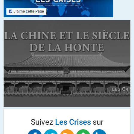
« Il faut donc arrêter de dire que cette crise due aux banques
n’a rien couté au contribuable »
Je n’ai jamais affirmer cela et je n’ai jamais entendu un
commentateur soutenir cette idée, donc il n’y a pas motif à
arrêter ce qui n’a jamais commencé.
Et les banques françaises ne sont en rien responsables de la
crise de 2008, contrairement aux acteurs américains
(banques qui titrisent, courtiers en credit qui falcifient des
documents, fed qui ne régule pas et administration fédérale
qui refuse de sauver Lehman Brother).
calal
//
30.12.2019 à 07h58
Suivez
Les Crises
sur
« le sauvetage des banques en 2008 n’a rien couté au
contribuable français »