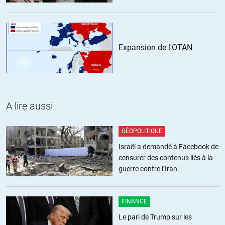
d’inscrire leurs pertes à leur bilans et les ont déduites de leurs
impôts les années suivantes, baissant donc les revenus de
l’état.
Ce qui fait que les banques ont en fait remboursé le prêt de
Expansion de l'OTAN
l’état avec des « avoirs fiscaux » gratuits et que ça ne leur a
rien coûté.
Et bien sûr, pour compenser ce manque à gagner, vers qui
l’état s’est-il retourné pour se renflouer ?
Vers les « marchés financiers » (gérés par ces mêmes
A lire aussi
banques) par le biais de la « dette » et bien sûr vers le con-
tribuable qui s’est encore plus fait presser.
GÉOPOLITIQUE
Israël a demandé à Facebook de
D’ailleurs, lorsque le jugement en appel (ou en cassation, je ne
censurer des contenus liés à la
sais plus) de Jérôme Kerviel l’avait disculpé de 99,98% du trou
guerre contre l’Iran
béant de la SG, certains fonctionnaires de Bercy (il existe
encore quelques personnes « honnêtes » dans cette institution
vénérienne) avaient laissé fuiter dans la presse l’information
FINANCE
selon laquelle ce jugement devrait entraîner la suppression de
« l’amnistie fiscale » concernant les pertes, celles-ci étant
Le pari de Trump sur les
totalement (99,98%) imputables à l’établissement…