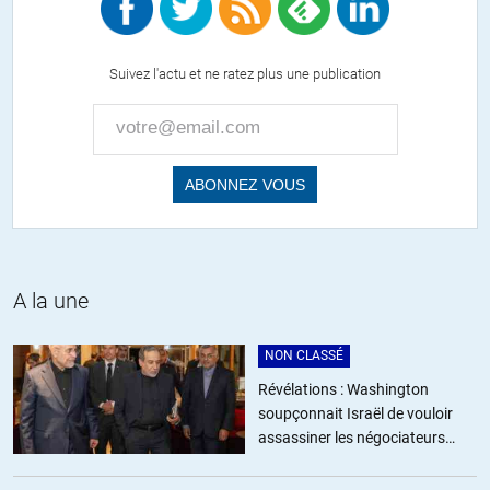
non effectivement,en fait ca a coute a tout utilisateur de la
monnaie euro a cause de l’intervention de la BCE qui a
Suivez l'actu et ne ratez plus une publication
augmente la taille de son bilan et donc dilué la valeur de
chaque euros emis precedemment a 2008…
+4
zebul0n
//
29.12.2019 à 16h58
Il m’avait semblé lire que le sauvetage des banques par les
A la une
états avait grevé les capacités d’investissements de ces
derniers et que cela se soldait par des pertes de croissance et
donc par de la dette supplémentaire. Je crois que c’est un
NON CLASSÉ
article du diplo qui en parle.
Révélations : Washington
soupçonnait Israël de vouloir
+9
assassiner les négociateurs
iraniens