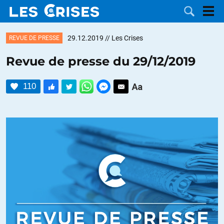
29.12.2019
// Les Crises
REVUE DE PRESSE
Revue de presse du 29/12/2019
LES
110
DOSSIERS
CATÉGORIES
MOTS CLÉS
NOUS
CONTACTER
FAIRE UN
DON