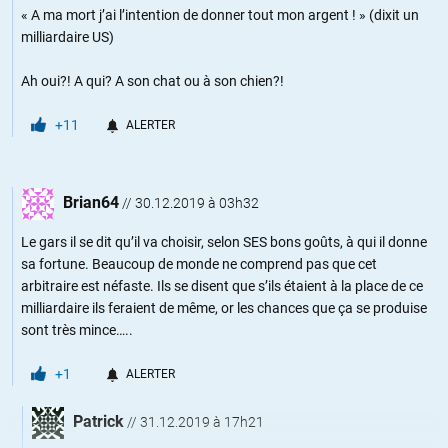
« A ma mort j’ai l’intention de donner tout mon argent ! » (dixit un
milliardaire US)
Ah oui?! A qui? A son chat ou à son chien?!
+11
ALERTER
Brian64
//
30.12.2019 à 03h32
Le gars il se dit qu’il va choisir, selon SES bons goûts, à qui il donne
sa fortune. Beaucoup de monde ne comprend pas que cet
arbitraire est néfaste. Ils se disent que s’ils étaient à la place de ce
milliardaire ils feraient de même, or les chances que ça se produise
sont très mince…..
+1
ALERTER
Patrick
//
31.12.2019 à 17h21