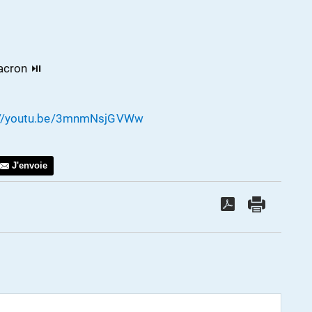
Macron ⏯
://youtu.be/3mnmNsjGVWw
J'envoie