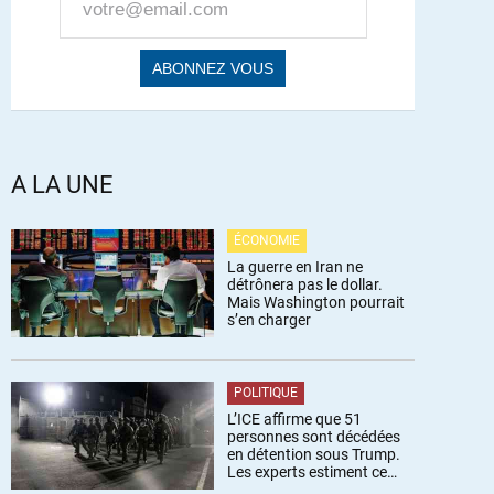
A LA UNE
ÉCONOMIE
La guerre en Iran ne
détrônera pas le dollar.
Mais Washington pourrait
s’en charger
POLITIQUE
L’ICE affirme que 51
personnes sont décédées
en détention sous Trump.
Les experts estiment ce
chiffre sous-estimé