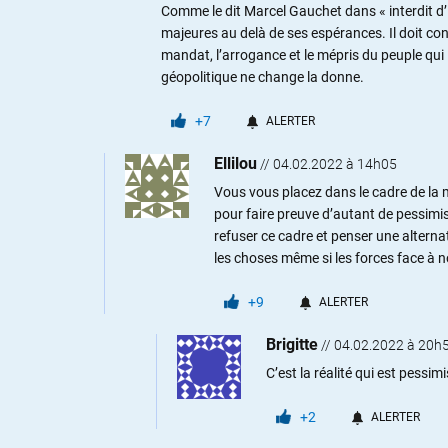
Comme le dit Marcel Gauchet dans « interdit d’
majeures au delà de ses espérances. Il doit c
mandat, l’arrogance et le mépris du peuple qui
géopolitique ne change la donne.
+7
ALERTER
Ellilou
//
04.02.2022 à 14h05
Vous vous placez dans le cadre de la
pour faire preuve d’autant de pessim
refuser ce cadre et penser une altern
les choses même si les forces face à 
+9
ALERTER
Brigitte
//
04.02.2022 à 20h
C’est la réalité qui est pessim
+2
ALERTER