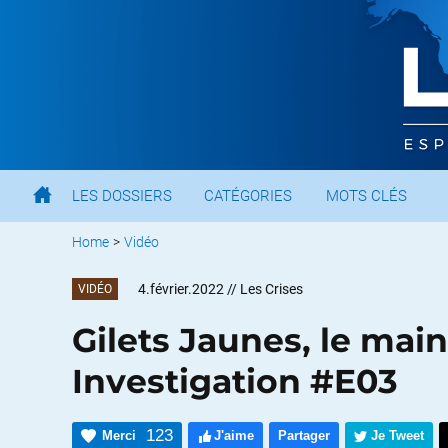
LES DOSSIERS
CATÉGORIES
MOTS CLÉS
Home
>
Vidéo
4.février.2022
// Les Crises
VIDÉO
Gilets Jaunes, le mai
Investigation #E03
123
Merci
J'aime
Partager
Je Tweet