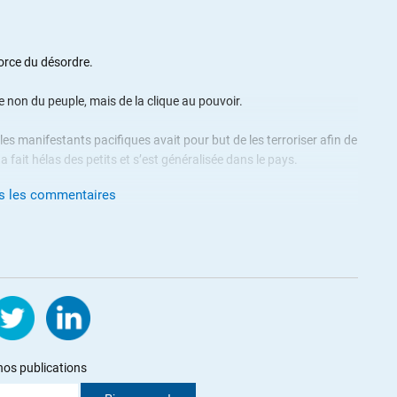
force du désordre.
e non du peuple, mais de la clique au pouvoir.
les manifestants pacifiques avait pour but de les terroriser afin de
 a fait hélas des petits et s’est généralisée dans le pays.
us les commentaires
ses que celles de l’ordre voulu par le pouvoir.
s remparts de l’Etat, l’armée est derrière si devant ça flanche et il
es variées comme en Syrie, comme ultime limite à la chute de l’Etat.
nos publications
 châteaux ou murs ne peuvent s’opposer à quoi que ce soit s’ils