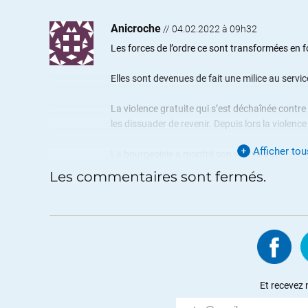
Anicroche
//
04.02.2022 à 09h32
Les forces de l’ordre ce sont transformées en 
Elles sont devenues de fait une milice au servic
La violence gratuite qui s’est déchaînée contre 
les dissuader de revenir. Depuis lors la violence
Afficher to
La bourgeoisie a montré son vrai visage.
Les commentaires sont fermés.
+32
ALERTER
Jefresi
//
04.02.2022 à 13h17
Les forces de l’ordre n’ont jamais été autres cho
Les renseignements, les polices sont les premier
reste le fascisme ou la barbarie munie de milic
Et recevez 
Mais, comme toutes lignes Maginot, citadelles,