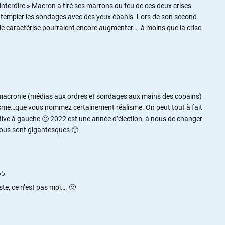
interdire » Macron a tiré ses marrons du feu de ces deux crises
ontempler les sondages avec des yeux ébahis. Lors de son second
 le caractérise pourraient encore augmenter…. à moins que la crise
 macronie (médias aux ordres et sondages aux mains des copains)
isme…que vous nommez certainement réalisme. On peut tout à fait
ative à gauche 🙂 2022 est une année d’élection, à nous de changer
nous sont gigantesques 🙂
55
iste, ce n’est pas moi…. 🙂