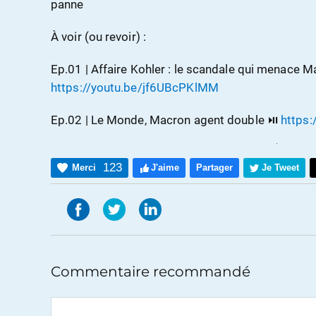
panne
À voir (ou revoir) :
Ep.01 | Affaire Kohler : le scandale qui menace 
https://youtu.be/jf6UBcPKlMM
Ep.02 | Le Monde, Macron agent double ⏯
https
123
Merci
J'aime
Partager
Je Tweet
Commentaire recommandé