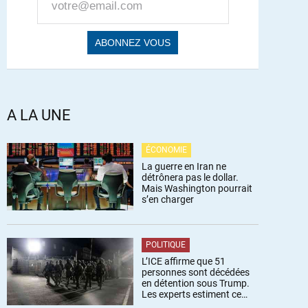
A LA UNE
ÉCONOMIE
La guerre en Iran ne
détrônera pas le dollar.
Mais Washington pourrait
s’en charger
POLITIQUE
L’ICE affirme que 51
personnes sont décédées
en détention sous Trump.
Les experts estiment ce
chiffre sous-estimé