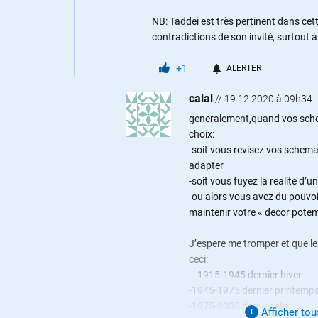
NB: Taddei est très pertinent dans cette
contradictions de son invité, surtout à 
+1
ALERTER
calal
//
19.12.2020 à 09h34
generalement,quand vos schema
choix:
-soit vous revisez vos schem
adapter
-soit vous fuyez la realite d’
-ou alors vous avez du pouvoir
maintenir votre « decor pote
J’espere me tromper et que l
ceci:
– 1915-1945 dernier hiver
-1945-1975 dernier printemp
-1975-2005 dernier ete
Afficher to