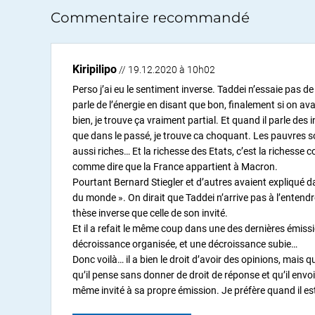
Commentaire recommandé
Kiripilipo
// 19.12.2020 à 10h02
Perso j’ai eu le sentiment inverse. Taddei n’essaie pas d
parle de l’énergie en disant que bon, finalement si on ava
bien, je trouve ça vraiment partial. Et quand il parle de
que dans le passé, je trouve ca choquant. Les pauvres so
aussi riches… Et la richesse des Etats, c’est la richesse
comme dire que la France appartient à Macron.
Pourtant Bernard Stiegler et d’autres avaient expliqué da
du monde ». On dirait que Taddei n’arrive pas à l’entendre
thèse inverse que celle de son invité.
Et il a refait le même coup dans une des dernières émissi
décroissance organisée, et une décroissance subie…
Donc voilà… il a bien le droit d’avoir des opinions, mais qu
qu’il pense sans donner de droit de réponse et qu’il envoie 
même invité à sa propre émission. Je préfère quand il es