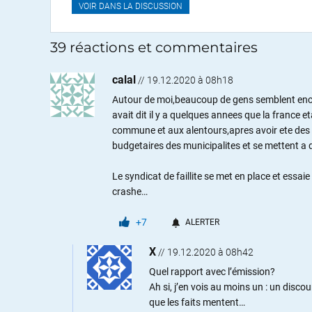
VOIR DANS LA DISCUSSION
39 réactions et commentaires
calal
//
19.12.2020 à 08h18
Autour de moi,beaucoup de gens semblent encore
avait dit il y a quelques annees que la france 
commune et aux alentours,apres avoir ete des
budgetaires des municipalites et se mettent a
Le syndicat de faillite se met en place et essaie 
crashe…
+7
ALERTER
X
//
19.12.2020 à 08h42
Quel rapport avec l’émission?
Ah si, j’en vois au moins un : un discou
que les faits mentent…