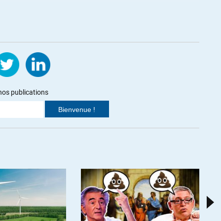
0h02
verse. Taddei n’essaie pas de comprendre le problème au delà de ce
nos publications
de l’énergie en disant que bon, finalement si on avait une source
irait tout aussi bien, je trouve ça vraiment partial. Et quand il
elles étaient moins grande aujourd’hui que dans le passé, je
es sont toujours aussi pauvres, et les riches n’ont jamais été
es Etats, c’est la richesse commune du peuple. Dire que les Etats
e dire que la France appartient à Macron.
d’autres avaient expliqué dans d’autres émissions que la
fin du monde ». On dirait que Taddei n’arrive pas à l’entendre
rrive pas à ne pas défendre la thèse inverse que celle de son invité.
ns une des dernières émission, ou il feint de ne pas comprendre la
sance organisée, et une décroissance subie…
d’avoir des opinions, mais quand il les défend face à des invités, ou