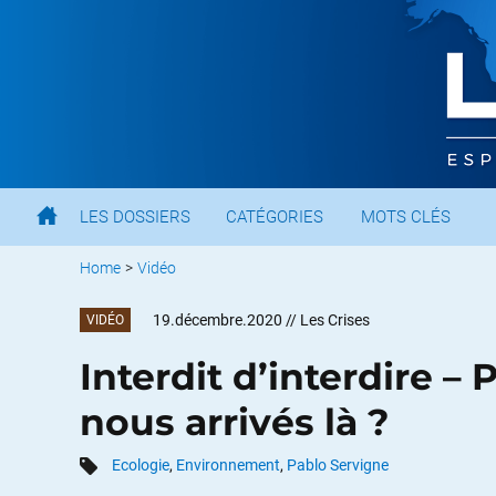
LES DOSSIERS
CATÉGORIES
MOTS CLÉS
Home
>
Vidéo
19.décembre.2020
// Les Crises
VIDÉO
Interdit d’interdire 
nous arrivés là ?
Ecologie
,
Environnement
,
Pablo Servigne