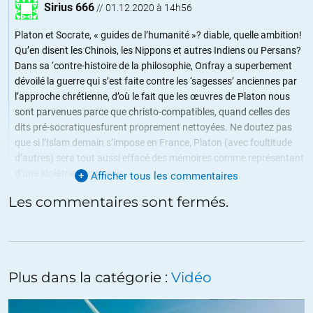
Sirius 666
//
01.12.2020 à 14h56
Platon et Socrate, « guides de l’humanité »? diable, quelle ambition!
Qu’en disent les Chinois, les Nippons et autres Indiens ou Persans?
Dans sa ‘contre-histoire de la philosophie, Onfray a superbement
dévoilé la guerre qui s’est faite contre les ‘sagesses’ anciennes par
l’approche chrétienne, d’où le fait que les œuvres de Platon nous
sont parvenues parce que christo-compatibles, quand celles des
dits pré-socratiquesfurent proprement nettoyées. Ne doutez pas
que si l’Islam demain s’impose en France, Platon (avec foultitude
d’autres) sera tout aussi effacé des mémoires comme représentant
d’une idolâtrie scripturale.
Afficher tous les commentaires
Les commentaires sont fermés.
+9
ALERTER
iMike
//
30.11.2020 à 08h03
Plus dans la catégorie :
Vidéo
Mettre en parallèle Onfray et BHL, fallait oser, un philosophe de foire
l’a fait!