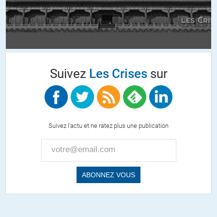
« Ostraciser », carrément… Pourquoi pas « lapider » ? Quand
on s’affranchit du sens des mots, autant y aller à fond.
Ici point d’ostracisme, on se contente de faire remarquer
qu’Onfray est capable de dire absolument n’importe quoi, hors
de son champ de compétence, avec la même assurance et
attitude doctorale que s’il parlait d’un sujet qu’il maitrise. Des
Suivez
Les Crises
sur
lors, cela jette le discrédit sur tout ce qu’il dit, puisqu’il est clair
que son assurance n’est pas du tout corrélée à la validité de
son discours. Quelle crédibilité accorder au reste de ce qu’il dit
?
Suivez l'actu et ne ratez plus une publication
C’est un problème très commun aux gens qui commencent à
assembler des fans (du genre de ceux qui vont les défendre
bec et ongle en employant mal à propos des termes comme
« ostraciser ») : comme on écoute attentivement ce qu’ils ont à
dire sur n’importe quel sujet, ils ont tendance à s’imaginer
qu’ils ont quelque chose d’intéressant à dire sur tous les
sujets. Ajouter à cela la nécessité d’être en phase avec
l’agenda médiatique, et on se retrouve vite sur un plateau télé,