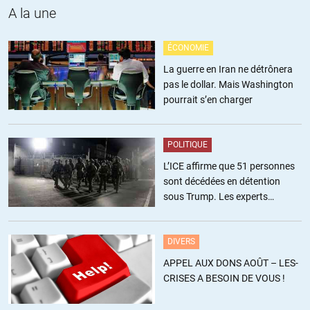
à avoir à parler doctement d’un sujet sur lequel on a rien
A la une
préparé. Il ne peut rien en sortir de bon.
+17
ÉCONOMIE
La guerre en Iran ne détrônera
Jean
//
01.12.2020 à 06h59
pas le dollar. Mais Washington
pourrait s’en charger
@Kasper
L’arrogance rime souvent avec l’ignorance.
POLITIQUE
L’ICE affirme que 51 personnes
Ostracisme : Attitude hostile d’un ensemble de personnes
sont décédées en détention
constituant une communauté envers ceux qui lui déplaisent.
sous Trump. Les experts
estiment ce chiffre sous-estimé
Source :
https://www.cnrtl.fr/definition/ostracisme
DIVERS
Le reste est à l’avenant…
APPEL AUX DONS AOÛT – LES-
+6
CRISES A BESOIN DE VOUS !