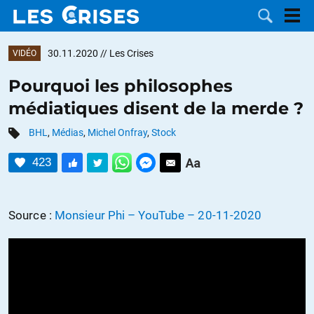
30.11.2020
// Les Crises
VIDÉO
Pourquoi les philosophes
médiatiques disent de la merde ?
LES
BHL
,
Médias
,
Michel Onfray
,
Stock
DOSSIERS
CATÉGORIES
423
MOTS CLÉS
Source :
Monsieur Phi – YouTube – 20-11-2020
NOUS
CONTACTER
FAIRE UN
DON