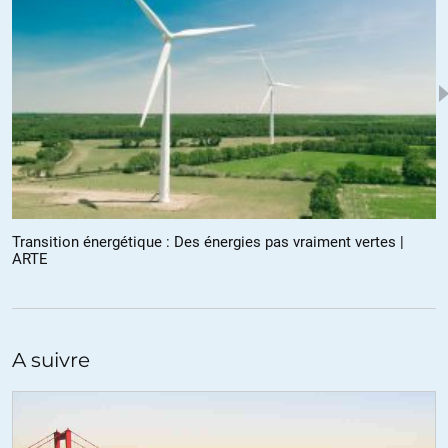
+64
ALERTER
Anfer
//
30.11.2020 à 08h54
Onfray est devenu un BHL lui aussi.
Il faut arrêter de croire a la puissance du guignol béchamel qui
aurait « déclenché », la guerre de Lybie.
Cet imposteur est juste un ego gigantesque qui a compris qu’il vaut
mieux être d’abord riche pour devenir célèbre.
Transition énergétique : Des énergies pas vraiment vertes |
ARTE
+21
ALERTER
youyou
//
30.11.2020 à 09h59
ah c’est de la béchamel? J’avais toujours pensé que c’était de la
A suivre
chantilly.
+2
ALERTER