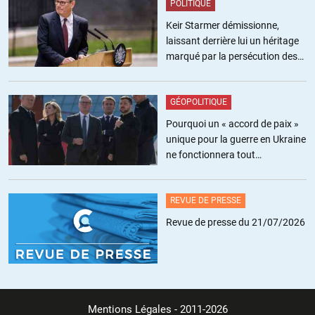
POLITIQUE
faisant cause commune avec un type de droite.
Keir Starmer démissionne,
laissant derrière lui un héritage
+3
marqué par la persécution des
militants pro-palestiniens
LibEgaFra
//
01.12.2020 à 09h30
GÉOPOLITIQUE
Pourquoi un « accord de paix »
En quoi avoir écrit des livre au kilomètre est-il un argument
unique pour la guerre en Ukraine
quand il ne comprend même pas ce dont il parle? Exemple:
ne fonctionnera tout
Nietzsche. Du côté des opprimés? Il n’est jamais que d’un seul
simplement pas
côté: celui de son ego.
REVUE DE PRESSE
Et quand on se pose comme « nietzschéen », on est clairement
du côté des oppresseurs.
Revue de presse du 21/07/2026
+3
Sirius 666
//
01.12.2020 à 14h00
Mentions Légales
- 2011-2026
votre prose est confuse et insuffisamment concrète : qui,