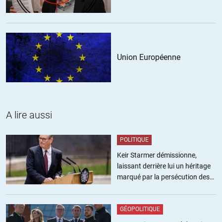
pas d’autre alternative, surtout dans l’état où se trouve notre
planète, après que notre génération et celles précédentes depuis
l’ère industrielle en aient tirées un maximum de profit en un
minimum de temps.
Union Européenne
+5
Shock
//
06.07.2019 à 10h31
A lire aussi
« Les oligarques tirent leur puissance de la propriété lucrative
des ressources premières, essentielles. »
POLITIQUE
Keir Starmer démissionne,
Actuellement la ressource la plus importante est le capital, et
laissant derrière lui un héritage
non plus les « ressources premières ». Nous sommes dans une
marqué par la persécution des
économie casino.
militants pro-palestiniens
« Ce qui n’interdit pas une autre forme de capitalisme »
GÉOPOLITIQUE
Toute forme de capitalisme autorise une accumulation du