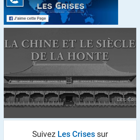
le pouvoir de création monétaire,et je me fiche de qui fait les lois ».
Même Raymond barre s’est fait acheter…
+5
ALERTER
Shock
//
06.07.2019 à 10h46
La loi? Pratiquement non. Je suis dans l’embarras de proposer
des exemples tellement ils foisonnent. De Cahuzac à Dettinger.
Je propose la relecture des « Animaux malades de la peste ».
+4
bhhell
//
06.07.2019 à 12h01
La loi ne fait jamais que refléter le système de domination
propre à une époque. La captation du surplus par l’esclavage
Suivez
Les Crises
sur
puis le servage, et enfin le capitalisme se traduit par des normes