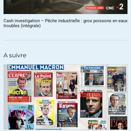
Oui, d’un autre côté je suis un illustre inconnu, ça n’apporte donc
pas grand chose que je le signale.
Cash investigation – Pêche industrielle : gros poissons en eaux
troubles (intégrale)
+8
Shock
//
06.07.2019 à 10h35
Peu importe illustre ou non. C’est une question de sincérité, si
A suivre
ce n’est d’honnêteté. En ces temps d’auto-promotion.
+4
Shock
//
06.07.2019 à 10h53
Je suis sidéré par votre proposition de capitalisme « encadré »
(p.103). Toutes les conditions sont réunies pour que rien ne
change.
Quant à indemniser les propriétaires actuels, c’est une galéjade.