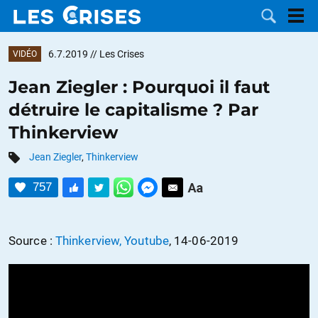
6.7.2019
// Les Crises
VIDÉO
Jean Ziegler : Pourquoi il faut
détruire le capitalisme ? Par
LES
Thinkerview
DOSSIERS
CATÉGORIES
Jean Ziegler
,
Thinkerview
757
MOTS CLÉS
NOUS
Source :
Thinkerview, Youtube
, 14-06-2019
CONTACTER
FAIRE UN
DON