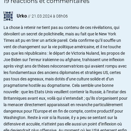
19 réactions et commentaires
Urko
//
21.03.2024 à 08h06
La chose à retenir ne tient pas au contenu de ces révélations, qui
dévoilent un secret de polichinelle, mais au fait que le New York
Times ait pu en tirer un article pareil. Cela confirme qu’il souffle un
vent de changement sur la vie politique américaine, et il ne touche
pas que les républicains : le départ de Victoria Nuland, les propos de
Joe Biden sur l’erreur irakienne ou afghane, trahissent une inflexion
après vingt ans de thèses néoconservatrices qui avaient rompu avec
les fondamentaux des anciens diplomates et stratèges US, certes
pas tous des agneaux, mais dotés d’une culture solide et d’un
pragmatisme hostile au dogmatisme. Cela semble une bonne
nouvelle : que les Etats Unis veuillent contenir la Russie, à l’instar des
Britanniques avant eux, voilà qui s’entendait ; qu’ils s’organisent pour
la menacer directement apparaissait en revanche particulièrement
dangereux pour l’Europe et en fin de compte, contre productif pour
Washington. Reste à voir si la Russie, il y a peu se sentant sur la
défensive et acculée, n’atteint pas elle aussi un point d’inflexion où
elle deviendrait plus offensive. Au moment où les USA enterrent enfin