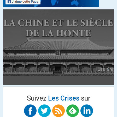
Anglais via le MI6, et les Français et Allemands en signant les
accords de Minsk et en les dévoyant pour armer l’Ukraine. 🙃
+12
ALERTER
Maïté
//
21.03.2024 à 10h01
En fait cette instrumentalisation de l’Ukraine n’a pas cessé depuis la
fin de la guerre. On évoque toujours le Grand échiquier de Brzezinski,
ou la doctrine Wolfowitz mais il faudrait remonter à 1948 avec des
gens comme Kennan, Dulles et consort, fondateurs d’une politique
de contention puis de déstabilisation de la Russie soviétique. Cette
politique a-t-elle cessé avec Eltsine, le genre d’homme politique qui
servait nos intérêts ? Il doit bien y avoir -où il y aura- des travaux
américains à partir d’archives déclassifiées, qui vont mettre à jour les
Suivez
Les Crises
sur
ressorts de cette période, à l’instar de ceux de Christopher Simpson
sur la Croisade pour la Liberté, la guerre froide et ses dessous…
+12
ALERTER