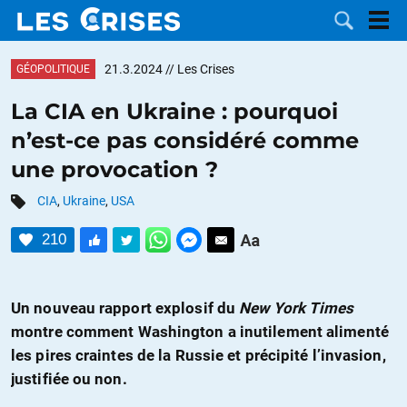
21.3.2024
// Les Crises
GÉOPOLITIQUE
La CIA en Ukraine : pourquoi
n’est-ce pas considéré comme
LES
une provocation ?
DOSSIERS
CATÉGORIES
CIA
,
Ukraine
,
USA
210
MOTS CLÉS
NOUS
Un nouveau rapport explosif du
New York Times
montre comment Washington a inutilement alimenté
CONTACTER
FAIRE UN
les pires craintes de la Russie et précipité l’invasion,
justifiée ou non.
DON