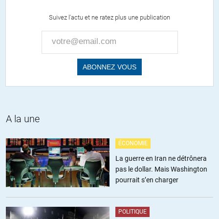
Suivez l'actu et ne ratez plus une publication
Urko
//
21.03.2024 à 19h30
Pour rappel, Kennan, qui parlait le Russe et connaissait bien et
aimait la culture russe, disait qu’il fallait contenir l’URSS, et
certainement pas la découper ni même lui mettre des bases sous
son nez. Ses fameuses théories n’ont pas forcément été très
écoutées d’ailleurs bien qu’elles aient servi de base à la doctrine
Truman, car il ne les voulait pas purement militaires. Il s’agissait
pour lui de contenir l’expansionnisme communiste. Il a sévèrement
critique l’extension de l’OTAN. Je dis sans doute une bêtise mais je
A la une
crois même qu’il avait fini par se mettre en réserve, très en
désaccord avec la façon dont les administrations US se
ÉCONOMIE
comportaient.
La guerre en Iran ne détrônera
pas le dollar. Mais Washington
+5
ALERTER
pourrait s’en charger
Grd-mère Michelle
//
21.03.2024 à 12h57
POLITIQUE