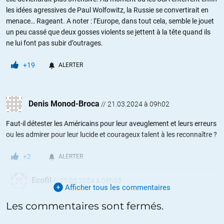
les idées agressives de Paul Wolfowitz, la Russie se convertirait en
menace… Rageant. A noter : l’Europe, dans tout cela, semble le jouet
un peu cassé que deux gosses violents se jettent à la tête quand ils
ne lui font pas subir d’outrages.
+19
ALERTER
Denis Monod-Broca
//
21.03.2024 à 09h02
Faut-il détester les Américains pour leur aveuglement et leurs erreurs
ou les admirer pour leur lucide et courageux talent à les reconnaître ?
+2
ALERTER
Ecofil
//
21.03.2024 à 09h58
Afficher tous les commentaires
Ce n’est pas exactement les mêmes personnes. Une bonne partie
Les commentaires sont fermés.
de l’Amérique est pacifiste et dénonce cette ingérence systématique
du pouvoir et de la CIA. Mais les intérêts américains sont les plus