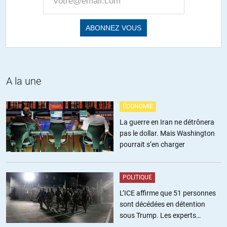
lui injecter un peu de « peste émotionnelle » à base d’islamo-
gauchisme et de faits-divers de manière à bien calibrer son
imaginaire
+9
ALERTER
Rond
//
16.03.2021 à 07h52
A la une
Oui, c’est le cas mais il ne s’est pas réfugié. Par des intentions
adverses, Il a été confiné, contenu, contraint, étouffé, manipulé,
ÉCONOMIE
etc. Et pas qu’un peu et sûrement pas seulement depuis le covid.
La guerre en Iran ne détrônera
Les outils habituels pour y parvenir : les promesses, les
pas le dollar. Mais Washington
mensonges, la peur, la violence et tout le toutim.
pourrait s’en charger
L’auteur se trompe en culpabilisant ce qu’on pourrait appeler une
victime non consentante et sous influence. Voilà pourquoi il est
gonflé, oubliant au passage de dénoncer avec la même verve, les
POLITIQUE
causes de cet état.
L’ICE affirme que 51 personnes
sont décédées en détention
+7
ALERTER
sous Trump. Les experts
estiment ce chiffre sous-estimé