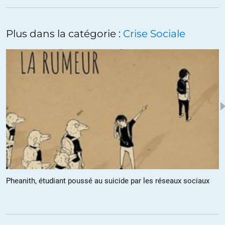
sur la gravité de la pandémie au départ, sur les municipales 2020,
sur la présence de cas parmis les français rapatriés de Chine et
les militaires qui ont mené l’opération…
Plus dans la catégorie :
Crise Sociale
Et la c’est juste de mémoire, je n’ai procédé à aucun archivage
mais certains ont du le faire, et internet n’oublie rien.
Tout ca n’est pas pour rien dans la confusion qui a suivi et la perte
de crédibilité du gouvernement, qui rend impossible toute action
coordonnée.
On peut admettre l’incompétence, après tout qui est qualifié pour
faire face à un truc qui n’arrive qu’une fois par siècle ? Mais le
mensonge sur un tel sujet à seule fin de préserver ses chances à
la prochaine élection est impardonnable.
90.000 morts plus tard, impossible de dire exactement combien
Pheanith, étudiant poussé au suicide par les réseaux sociaux
en a tué la Macronie par ses mensonges, mais « criminel » ne me
semble pas excessif, loin de la.
+9
ALERTER