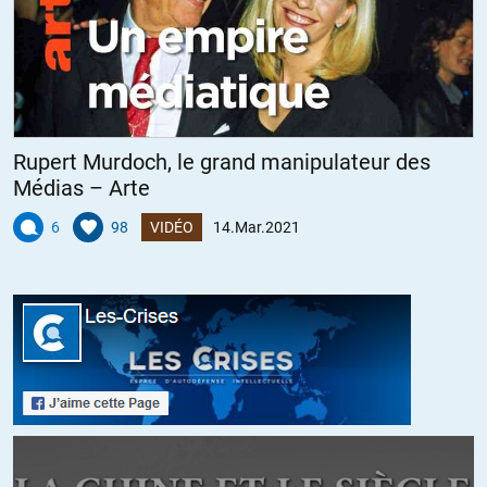
peine. Snif.
ALERTER
Grd-mère Michelle
//
17.03.2021 à 10h47
Rupert Murdoch, le grand manipulateur des
Médias – Arte
@rémi Au contraire, ce genre de réflexion nous remet les pieds sur
terre et les yeux en face des trous!
6
98
VIDÉO
14.Mar.2021
À l’heure où l’on nous a confisqué le droit d’aller nous rencontrer
au bistrot, et même dans l’espace public, pour nous PARLER avec
notre bon sens, notre jugeote et notre mémoire « populaire », livré-
e-s que nous sommes aux multiples avis des « experts » en tous
genres sévissant sur la « toile », les radios, les Tv, il est
indispensable que quelqu’un vienne nous rappeler de ne pas tout
prendre pour « argent comptant » (charmante expression, bien
dans l’air du temps).
Et pendant ce temps-là… La GUERRE gronde d’impatience aux
frontières de la Russie (et il est question que la Géorgie intègre