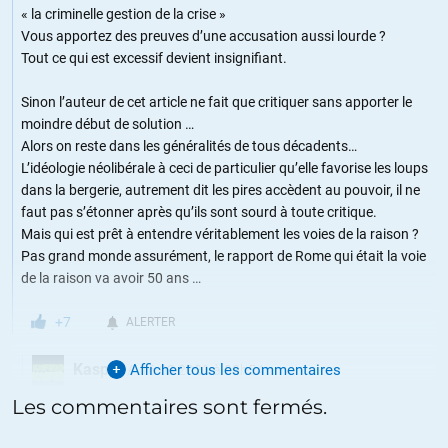
« la criminelle gestion de la crise »
Vous apportez des preuves d’une accusation aussi lourde ?
Tout ce qui est excessif devient insignifiant.
Sinon l’auteur de cet article ne fait que critiquer sans apporter le
moindre début de solution …
Alors on reste dans les généralités de tous décadents…
L’idéologie néolibérale à ceci de particulier qu’elle favorise les loups
dans la bergerie, autrement dit les pires accèdent au pouvoir, il ne
faut pas s’étonner après qu’ils sont sourd à toute critique.
Mais qui est prêt à entendre véritablement les voies de la raison ?
Pas grand monde assurément, le rapport de Rome qui était la voie
de la raison va avoir 50 ans …
+7
ALERTER
Kasper
Afficher tous les commentaires
//
16.03.2021 à 09h54
Les commentaires sont fermés.
Les preuves on en a le déroulé depuis 1 an: sur notre état
d’impréparation, sur les masques, sur les traitements, les vaccins,