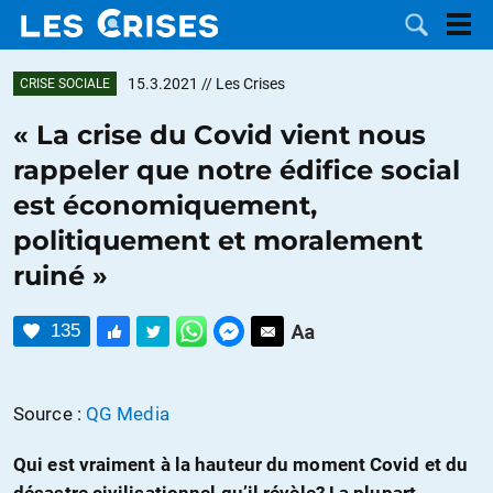
15.3.2021
// Les Crises
CRISE SOCIALE
« La crise du Covid vient nous
rappeler que notre édifice social
LES
est économiquement,
politiquement et moralement
DOSSIERS
CATÉGORIES
ruiné »
MOTS CLÉS
135
NOUS
CONTACTER
FAIRE UN
Source :
QG Media
DON
Qui est vraiment à la hauteur du moment Covid et du