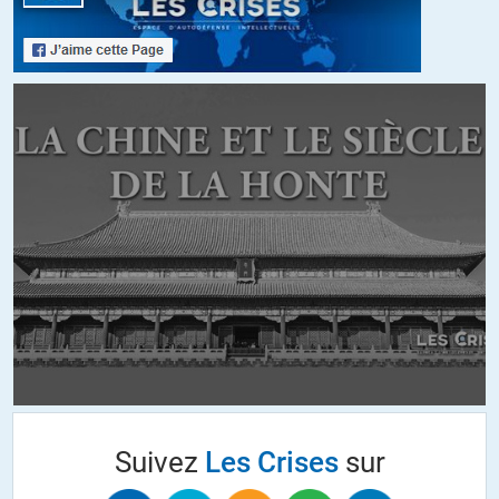
respectueuse des « partenaires » occidentaux et qui s’efforce
inlassablement de convaincre qu’elle a définitivement rompu avec
les anciennes pratiques et brutalités de la période soviétique. Ce qui
donne lieu à des atermoiements incompréhensibles.
Mais face à des partenaires aussi retors et mal intentionnés que
ceux de l’Alliance Atlantique, il y a plus d’inconvénients que
d’avantages à faire en permanence preuve de bonhommie et de
bienveillance (l’Ukraine devenue une base officieuse de l’Otan, par
ex…)
C’est comme avec les jeunes délinquants récidivistes, il faut de
temps en temps élever la voix et leur botter le cul avec
détermination.
+11
ALERTER
Kiwixar
//
28.09.2018 à 10h10
Je pense que la Russie, il y a 5 ans, n’avait pas les moyens
militaires de faire ce qu’elle fait en Syrie actuellement. La
Suivez
Les Crises
sur
modernisation de toute leur armée devrait être terminée dans
quelques années. Il aurait été très imprudent de s’opposer aux