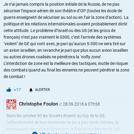
Je n’ai jamais compris la position initiale de la Russie, de ne pas
sécuriser l’espace aérien de son théâtre d’OP (toutes les école de
guerre enseignent de sécuriser au sol ou en l’air la zone d’action). La
politique et les relations internationales avaient probablement dicté
cette attitude. Le problème d’Israël ou des US (et les grocs de
français) n’est pas vraiment le S300, c’est l’arrivée des systèmes
‘violent’ de GE qui vont avec, je pari qu’aucun S-300 ne sera tiré sur
un avion israélien, en revanche je pari que plus aucun avion israélien
ou autres drones coalisés ne pénétrera la ‘nofly zone’.
L’interdiction de zone est la meilleure des tactiques, inutile de risquer
des combats quand au final les ennemis ne peuvent pénétrer la zone
de combat !
+17
ALERTER
Christophe Foulon
//
28.09.2018 à 07h58
Dans les années 90 les Soviets étaient au top de la GE,
l’effondrement de leur économie ne les a pas rendu débiles, ils
manquaient de moyens financiers, la Russie modernes n’a fait