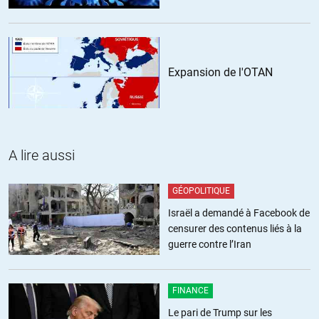
+16
ALERTER
Marie
//
28.09.2018 à 18h46
Expansion de l'OTAN
J’imagine que le camp d’énervés qui s’énervent finira par:
– lâcher l’affaire et rentrer le F.35 entre les jambes….non?
ou
– péter un plomb et mettre fin à l’Histoire de façon…comment
dire, tout court?
A lire aussi
Vu de quel côté se place la patience et de quel autre la volonté
suicidaire.
GÉOPOLITIQUE
C’est comme assister, un jour de courses, aux contorsions
Israël a demandé à Facebook de
hystériques d’un môme qui n’obtient pas sa friandise devant sa
censurer des contenus liés à la
mère impavide.
guerre contre l’Iran
+4
FINANCE
Le pari de Trump sur les