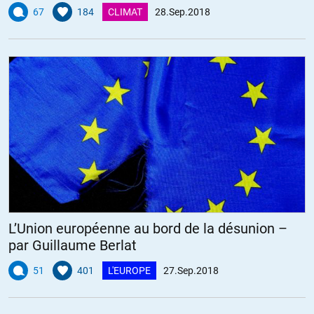
codes IFF;
67
184
CLIMAT
28.Sep.2018
Il semble d’autre part que ces S300 étaient déjà sur place
probablement ceux utilisés par les russes pour protéger le port de
Tartous.
Ce ne sont donc pas des versions export internationalisé en
anglais mais des systèmes 100 % russes.
Conclusion : ces systèmes seront servis par des russes, au moins
un dans chaque batterie.
De plus ces systèmes sont intégrés dans une chaine automatisée
de recueil d’informations et de décision qui détermine en fonction
de la menace le type de missile et la batterie de tir.
Pas de doctrine Begin possible dans ces conditions.
+6
ALERTER
L’Union européenne au bord de la désunion –
par Guillaume Berlat
DUGUESCLIN
//
28.09.2018 à 09h49
51
401
L'EUROPE
27.Sep.2018
Parce que la Russie avait à cœur de ne pas passer pour un
agresseur.