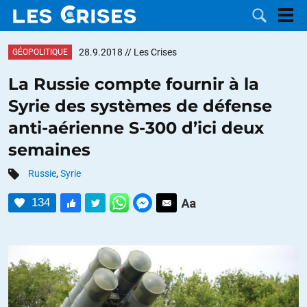
28.9.2018
// Les Crises
GÉOPOLITIQUE
La Russie compte fournir à la
Syrie des systèmes de défense
LES
anti-aérienne S-300 d’ici deux
semaines
DOSSIERS
CATÉGORIES
Russie
,
Syrie
MOTS CLÉS
134
NOUS
CONTACTER
FAIRE UN
DON