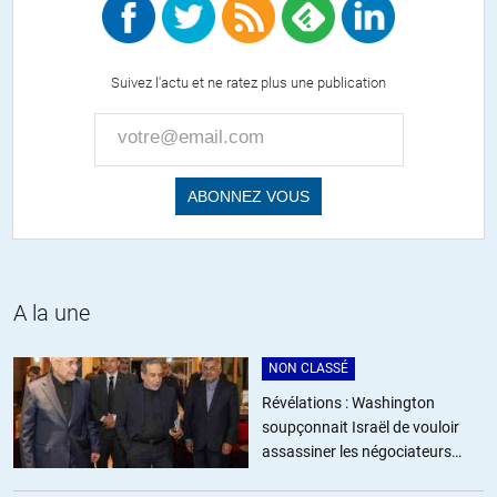
fous furieux de l’Otanie il y a quelques années, sans être prêt.
Comme disait Napoléon, n’interrompez jamais un ennemi qui est
Suivez l'actu et ne ratez plus une publication
en train de commettre une erreur. Peut-être que la Russie a laissé
l’Otanie se complaire dans son hybris et ses programmes
militaires lamentables (F-35 etc), le temps de mettre au point les
missiles hypersoniques rendant obsolètes les navires de surface,
dont les porte-avions. Sans navy, les puissances
thalassocratiques sont bien embêtées pour contrôler le heartland
et même le rimland.
+28
ALERTER
A la une
R.C.
//
28.09.2018 à 11h16
NON CLASSÉ
Oui, vous avez raison. La Russie avance sur le fil du rasoir et ne
Révélations : Washington
peut pas se permettre de faire des fautes.
soupçonnait Israël de vouloir
Ceux qu’on appelle là-bas les libéraux (*) contribuent à mettre
assassiner les négociateurs
des chausse-trappes sous les pas du gouvernement chaque fois
iraniens
qu’il suit une ligne indépendante et souveraine.