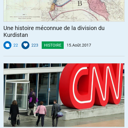
+8
ALERTER
MIZZGIR
//
16.08.2017 à 17h06
Une histoire méconnue de la division du
Très intéressant. Un personnage fascinant.
Kurdistan
C’est lui qui a inspiré à Bram Stocker son fameux « Dracula ».
Je vous saurais gré, si vous le voulez bien, de m’indiquer quelles
22
223
HISTOIRE
15.Août.2017
sont vos principales sources pour affirmer ce que vous dites.
Je vous crois tout à fait. Je me souviens d’avoir discuté, il y a
longtemps, avec une étudiante roumaine qui me disait que, dans
son pays, Vlad Drakul est considéré non pas comme un monstre,
mais comme un héros national.
Je vous remercie d’avance !
+4
ALERTER
PatateMystere
//
16.08.2017 à 09h57