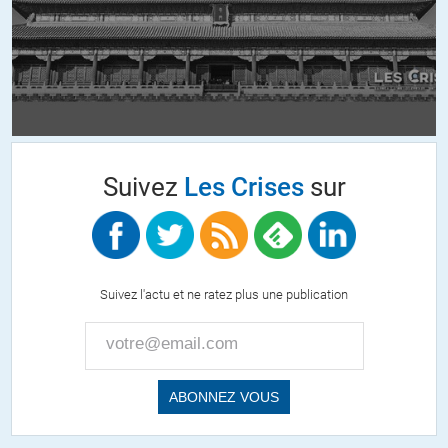
+4
Emmanuel Florac
//
16.08.2017 à 11h23
J’ai un bout de corde, et là je vois un réverbère. Par qui commence-
t-on?
Suivez
Les Crises
sur
+17
ALERTER
Nadine
//
16.08.2017 à 12h43
Suivez l'actu et ne ratez plus une publication
Nous sommes si bien éduqués que nous préférons retourner la
violence du système contre nous-mêmes ! Juste voir le nombre
croissant de suicides chez les cadres, les flics, les jeunes, les
agriculteurs, les chômeurs, pour des raisons diverses mais au
final la même et magnifique réussite de ce qui est décrit plus haut.
Une sorte de Milgram inversé en qq sorte… au mieux, ça fait le
bonheur des