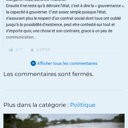
Ensuite il ne reste qu’à détruire l’état, c’est à dire la « gouvernance »,
la capacité à gouverner. C’est assez simple puisque l’état,
n’assurant plus le respect d’un contrat social dont tous ont oublié
jusqu’à la possibilité d’existence, peut etre contesté sur tout et
n’importe quoi, une chose et son contraire, grace à un peu de
communication…
+15
ALERTER
Afficher tous les commentaires
Chevalier-Héran
//
16.08.2017 à 07h21
Les commentaires sont fermés.
Quand les gens comprendront-ils enfin qu’on ne combat pas ces
gens-là et leurs séides (innombrables et surnuméraires) avec de
belles paroles, à coup de grèves (fussent-elles générales, mais dans
la situation actuelle du larbinat quasi total du salariat vous pouvez
Plus dans la catégorie :
Politique
oublier…) et de manifestations de foire du trône ?!!
Ils sont nos ennemis mortels. À moins d’être un c.étin, un lâche ou un
ignorant (innombrables et surnuméraires là aussi…), une seule