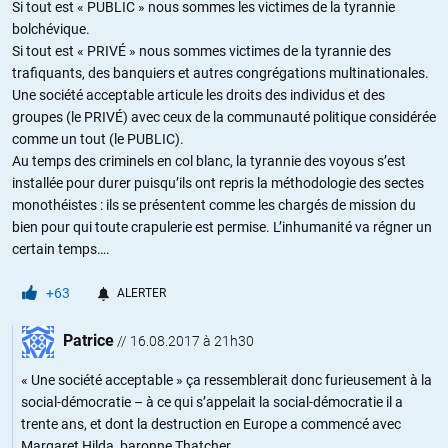
Si tout est « PUBLIC » nous sommes les victimes de la tyrannie
bolchévique.
Si tout est « PRIVÉ » nous sommes victimes de la tyrannie des
trafiquants, des banquiers et autres congrégations multinationales.
Une société acceptable articule les droits des individus et des
groupes (le PRIVÉ) avec ceux de la communauté politique considérée
comme un tout (le PUBLIC).
Au temps des criminels en col blanc, la tyrannie des voyous s’est
installée pour durer puisqu’ils ont repris la méthodologie des sectes
monothéistes : ils se présentent comme les chargés de mission du
bien pour qui toute crapulerie est permise. L’inhumanité va régner un
certain temps….
+63
ALERTER
Patrice
//
16.08.2017 à 21h30
« Une société acceptable » ça ressemblerait donc furieusement à la
social-démocratie – à ce qui s’appelait la social-démocratie il a
trente ans, et dont la destruction en Europe a commencé avec
Margaret Hilda, baronne Thatcher.