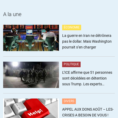
psys !
A la une
+37
ALERTER
ÉCONOMIE
Guadet
//
16.08.2017 à 07h50
La guerre en Iran ne détrônera
pas le dollar. Mais Washington
Intéressant, même si ça enfonce des portes ouvertes. Le capitalisme
pourrait s’en charger
totalitaire est aujourd’hui bien en place. Cela fait bien vingt ans en
France qu’on travaille à détruire notre système de retraite en
expliquant qu’on veut le sauver.
POLITIQUE
L’ICE affirme que 51 personnes
+71
ALERTER
sont décédées en détention
sous Trump. Les experts
estiment ce chiffre sous-estimé
isidor ducasse
//
16.08.2017 à 07h55
DIVERS
Tiens c’est bizarre cela me fait penser la construction européenne.
APPEL AUX DONS AOÛT – LES-
CRISES A BESOIN DE VOUS !
+131
ALERTER