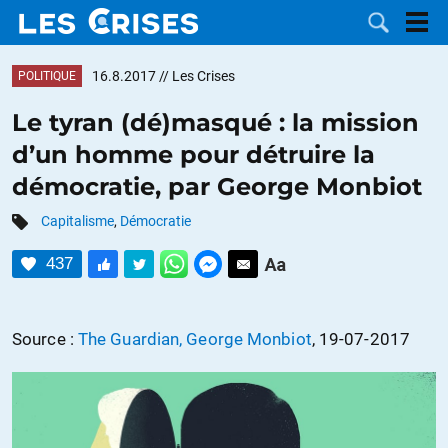
16.8.2017
// Les Crises
POLITIQUE
Le tyran (dé)masqué : la mission
d’un homme pour détruire la
LES
démocratie, par George Monbiot
DOSSIERS
CATÉGORIES
Capitalisme
,
Démocratie
437
MOTS CLÉS
NOUS
Source :
The Guardian, George Monbiot
, 19-07-2017
CONTACTER
FAIRE UN
DON