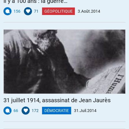
Il y a 100 ans : la guerre…
156
71
GÉOPOLITIQUE
3.Août.2014
31 juillet 1914, assassinat de Jean Jaurès
66
172
DÉMOCRATIE
31.Juil.2014