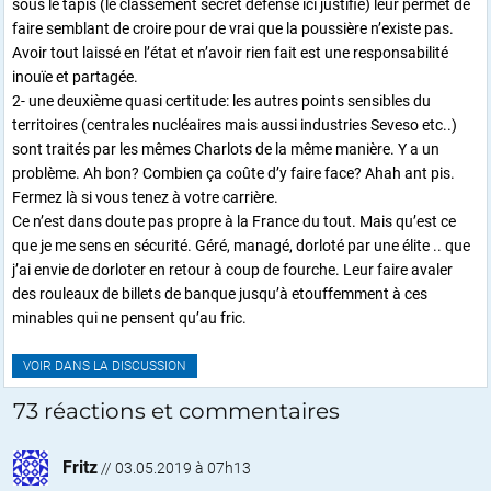
sous le tapis (le classement secret défense ici justifié) leur permet de
faire semblant de croire pour de vrai que la poussière n’existe pas.
Avoir tout laissé en l’état et n’avoir rien fait est une responsabilité
inouïe et partagée.
2- une deuxième quasi certitude: les autres points sensibles du
territoires (centrales nucléaires mais aussi industries Seveso etc..)
sont traités par les mêmes Charlots de la même manière. Y a un
problème. Ah bon? Combien ça coûte d’y faire face? Ahah ant pis.
Fermez là si vous tenez à votre carrière.
Ce n’est dans doute pas propre à la France du tout. Mais qu’est ce
que je me sens en sécurité. Géré, managé, dorloté par une élite .. que
j’ai envie de dorloter en retour à coup de fourche. Leur faire avaler
des rouleaux de billets de banque jusqu’à etouffemment à ces
minables qui ne pensent qu’au fric.
VOIR DANS LA DISCUSSION
73 réactions et commentaires
Fritz
//
03.05.2019 à 07h13