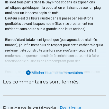
Ils sont tous partis dans la Gay Pride et dans les expositions
artistiques qui éduquent la population en faisant passer un plug
anal pour un innocent sapin de noël.
L’auteur s’est d’ailleurs illustré dans le passé par ses étrons
gonflables devant lesquels nos « élites » se prosternent (en
méditant sans doute sur la grandeur de leurs actions).
Bien qu’étant totalement ignostique (pas agnostique ni athée,
nuance), j’ai infiniment plus de respect pour cette cathédrale qui a
réellement été construite une foi sincère qu’une « œuvre d’art
moderne » uniquement destinée à enrichir son auteur et à faire
fonctionner le business de l’art comptant pour rien.
Ensuite, on me signifiera que je ne suis qu’un ignare sans aucun
Afficher tous les commentaires
goût ni aucune culture.
Les commentaires sont fermés.
Et je suis fier de l’être.
+36
ALERTER
Plus dans la catégorie :
Politique