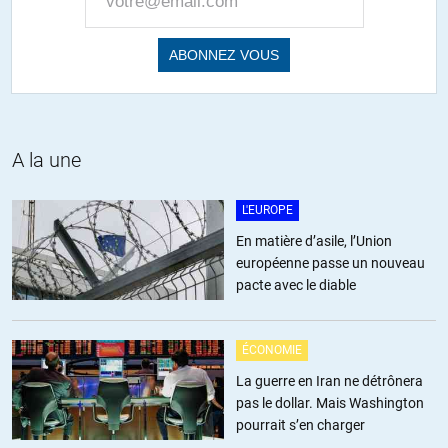
automatiquement. Point.
+1
ALERTER
Phénix
//
04.05.2019 à 14h36
C’est bien d’en être certain, mais la centrale de Fukushima s’est
bien arrêtée automatiquement… et pourtant! Un système
A la une
puissant d’expertise, autorisation, contrôle fait partie des
options raisonnables.
L'EUROPE
En matière d’asile, l’Union
+3
européenne passe un nouveau
pacte avec le diable
Séraphim
//
05.05.2019 à 15h45
Superbe comparaison! L’énergie dégagée par un tsunami doit
faire 30000 fois Nagasaki quand celle d’un bâton de dynamite
ÉCONOMIE
fait 1/10millionième fois Nagasaki. Et puis, zéro mort à
La guerre en Iran ne détrônera
Fukushima, sauf ceux générés par une évacuation inutile
pas le dollar. Mais Washington
ordonnée par un 1er ministre incompétent et
pourrait s’en charger
mégalomaniaque. C’est toujours la bêtise des dirigeants qui