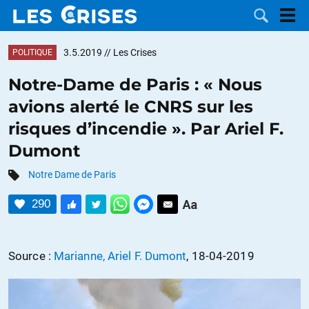
3.5.2019
// Les Crises
POLITIQUE
Notre-Dame de Paris : « Nous
avions alerté le CNRS sur les
LES
risques d’incendie ». Par Ariel F.
Dumont
DOSSIERS
CATÉGORIES
Notre Dame de Paris
MOTS CLÉS
290
NOUS
Source :
Marianne, Ariel F. Dumont
, 18-04-2019
CONTACTER
FAIRE UN
DON