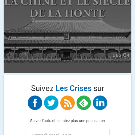
bien évidemment classifiés Secret Défense (SD) pour éviter que des
terroristes n’utilisent ces vulnérabilités. Des améliorations de cette
sécurité sont étudiées par des groupes d’experts, dont l’existence
même était par le passé classifiée SD>. Ce n’est plus le cas
aujourd’hui. Ces améliorations sont ensuite imposées aux
exploitants par l’autorité, avec le risque de voir leur autorisation de
fonctionnement gelée, voire supprimée si les améliorations ne sont
pas mises en oeuvre. La classification SD ne rime pas forcément
avec inaction. Pour NDDP, malheureusement, c’est bien ce qui
semble s’être passé, en l’absence d’une autorité indépendante
forte.
+4
ALERTER
Suivez
Les Crises
sur
Séraphim
//
04.05.2019 à 04h44
Aucune action « terroriste’ sur une centrale nucléaire ne peut
entraîner de quelconque accident grave. Quand bien même des
Suivez l'actu et ne ratez plus une publication
terroristes entreraient dans la salle de commande pour y mettre le
feu, il ne se passerait…rien! La centrale s’arrêterait