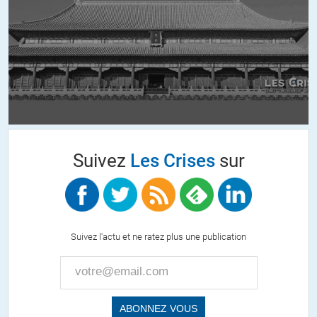
mesurer aux autres empires.
Quand on a compris ça, on sait déjà que « l’on marche » vers la
guerre…
Bon, on a déjà eu L’Ukraine, le Kosovo, la Syrie et la Libye « en même
temps ».
Dernièrement, l’UE a envoyé des soldats à la frontière Lithuanienne,
franchement lol.
Ca va continuer.
Suivez
Les Crises
sur
+12
ALERTER
Victor
//
31.05.2019 à 21h12
Suivez l'actu et ne ratez plus une publication
l’espagnole est assez insupportable. Sortie tout droit de « 1984 » ou
d’un cauchemar de K.Dick. pauvre de nous
+7
ALERTER