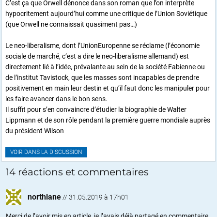
C’est ça que Orwell dénonce dans son roman que l’on interprète
hypocritement aujourd’hui comme une critique de l’Union Soviétique
(que Orwell ne connaissait quasiment pas…)
Le neo-liberalisme, dont l’UnionEuropenne se réclame (l’économie
sociale de marché, c’est a dire le neo-liberalisme allemand) est
directement lié à l’idée, prévalante au sein de la société Fabienne ou
de l’institut Tavistock, que les masses sont incapables de prendre
positivement en main leur destin et qu’il faut donc les manipuler pour
les faire avancer dans le bon sens.
Il suffit pour s’en convaincre d’étudier la biographie de Walter
Lippmann et de son rôle pendant la première guerre mondiale auprès
du président Wilson
VOIR DANS LA DISCUSSION
14 réactions et commentaires
northlane
//
31.05.2019 à 17h01
Merci de l’avoir mis en article, je l’avais déjà partagé en commentaire