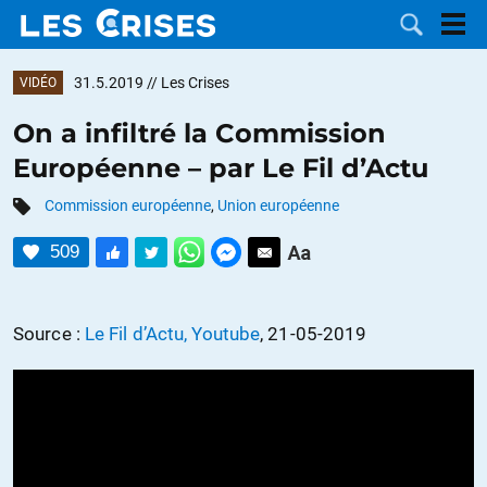
31.5.2019
// Les Crises
VIDÉO
On a infiltré la Commission
Européenne – par Le Fil d’Actu
LES
Commission européenne
,
Union européenne
DOSSIERS
CATÉGORIES
509
MOTS CLÉS
Source :
Le Fil d’Actu, Youtube
, 21-05-2019
NOUS
CONTACTER
FAIRE UN
DON