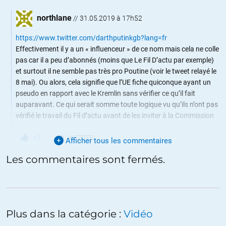
northlane
//
31.05.2019 à 17h52
https://www.twitter.com/darthputinkgb?lang=fr
Effectivement il y a un « influenceur » de ce nom mais cela ne colle
pas car il a peu d’abonnés (moins que Le Fil D’actu par exemple)
et surtout il ne semble pas très pro Poutine (voir le tweet relayé le
8 mai). Ou alors, cela signifie que l’UE fiche quiconque ayant un
pseudo en rapport avec le Kremlin sans vérifier ce qu’il fait
auparavant. Ce qui serait somme toute logique vu qu’ils n’ont pas
vérifié le travail du Fil d’actu avant de les inviter à la Commission
+3
ALERTER
Afficher tous les commentaires
Les commentaires sont fermés.
grumly
//
31.05.2019 à 19h36
Une erreur de zéros, 113 000 abonnés c’est beaucoup.
Plus dans la catégorie :
Vidéo