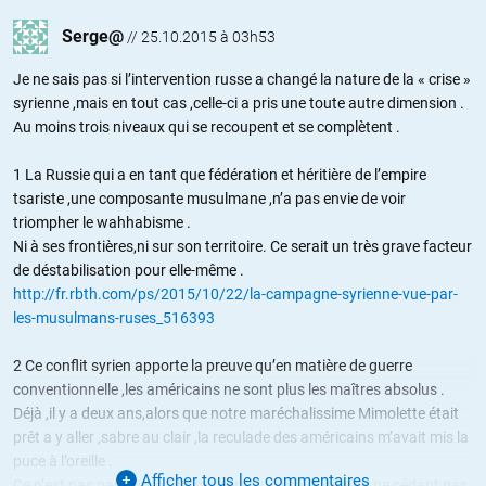
Serge@
//
25.10.2015 à 03h53
Je ne sais pas si l’intervention russe a changé la nature de la « crise »
syrienne ,mais en tout cas ,celle-ci a pris une toute autre dimension .
Au moins trois niveaux qui se recoupent et se complètent .
1 La Russie qui a en tant que fédération et héritière de l’empire
tsariste ,une composante musulmane ,n’a pas envie de voir
triompher le wahhabisme .
Ni à ses frontières,ni sur son territoire. Ce serait un très grave facteur
de déstabilisation pour elle-même .
http://fr.rbth.com/ps/2015/10/22/la-campagne-syrienne-vue-par-
les-musulmans-ruses_516393
2 Ce conflit syrien apporte la preuve qu’en matière de guerre
conventionnelle ,les américains ne sont plus les maîtres absolus .
Déjà ,il y a deux ans,alors que notre maréchalissime Mimolette était
prêt a y aller ,sabre au clair ,la reculade des américains m’avait mis la
puce à l’oreille .
Afficher tous les commentaires
Ce n’est pas parce que Obama serait un brave garçon,ne cédant pas