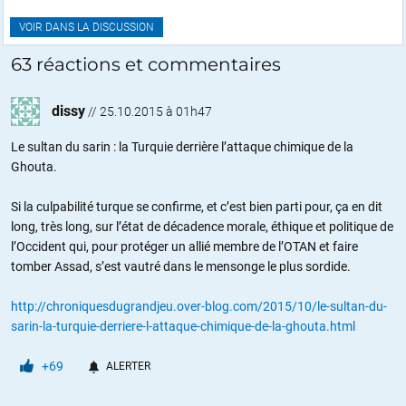
VOIR DANS LA DISCUSSION
63 réactions et commentaires
dissy
//
25.10.2015 à 01h47
Le sultan du sarin : la Turquie derrière l’attaque chimique de la
Ghouta.
Si la culpabilité turque se confirme, et c’est bien parti pour, ça en dit
long, très long, sur l’état de décadence morale, éthique et politique de
l’Occident qui, pour protéger un allié membre de l’OTAN et faire
tomber Assad, s’est vautré dans le mensonge le plus sordide.
http://chroniquesdugrandjeu.over-blog.com/2015/10/le-sultan-du-
sarin-la-turquie-derriere-l-attaque-chimique-de-la-ghouta.html
+69
ALERTER