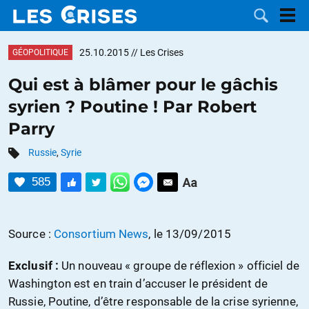
25.10.2015
// Les Crises
GÉOPOLITIQUE
Qui est à blâmer pour le gâchis
syrien ? Poutine ! Par Robert
LES
Parry
DOSSIERS
CATÉGORIES
Russie
,
Syrie
585
MOTS CLÉS
NOUS
Source :
Consortium News
, le 13/09/2015
CONTACTER
FAIRE UN
Exclusif :
Un nouveau « groupe de réflexion » officiel de
Washington est en train d’accuser le président de
DON
Russie, Poutine, d’être responsable de la crise syrienne,