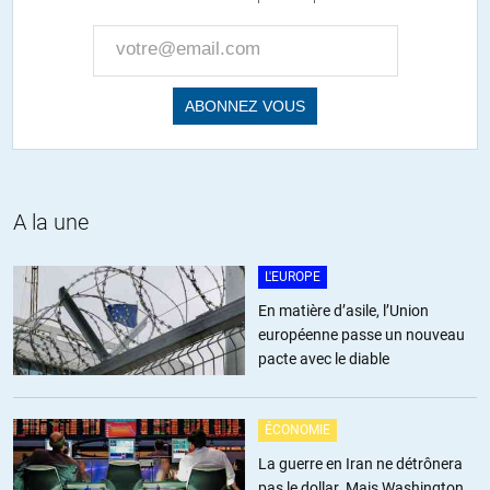
Le silence géné qui a suivi sa présentation ( il jouit d’une excellente
réputation en tant qu’analyste) en disait long sur la surprise de
ses auditeurs.
Et si Poutine n’a pas pris l’Ukraine c’est qu’il raisonne a long terme
et qu’il pense que le fruit tombera tout seul.
+14
ALERTER
A la une
atanguy
//
25.10.2015 à 20h46
L'EUROPE
Je dis a mes amis Russes de ne pas trop écouter et croire leurs
médias en ce moment: Les Américains avec G.Bush II,pensaient
En matière d’asile, l’Union
aussi que la guerre en Irak serait une promenade de santé grâce
européenne passe un nouveau
a la supériorité de leurs armement…
pacte avec le diable
+2
ÉCONOMIE
Subotai
//
26.10.2015 à 00h25
La guerre en Iran ne détrônera
pas le dollar. Mais Washington