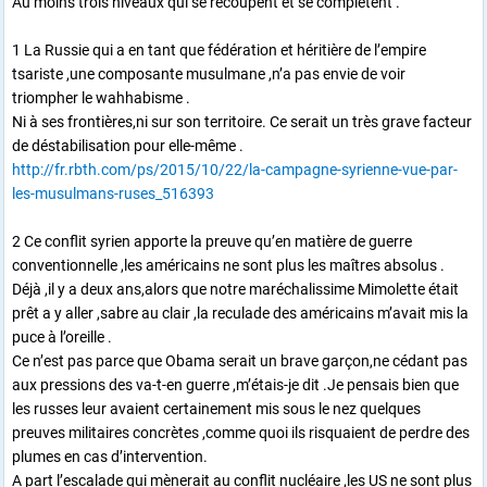
Au moins trois niveaux qui se recoupent et se complètent .
1 La Russie qui a en tant que fédération et héritière de l’empire
tsariste ,une composante musulmane ,n’a pas envie de voir
triompher le wahhabisme .
Ni à ses frontières,ni sur son territoire. Ce serait un très grave facteur
de déstabilisation pour elle-même .
http://fr.rbth.com/ps/2015/10/22/la-campagne-syrienne-vue-par-
les-musulmans-ruses_516393
2 Ce conflit syrien apporte la preuve qu’en matière de guerre
conventionnelle ,les américains ne sont plus les maîtres absolus .
Déjà ,il y a deux ans,alors que notre maréchalissime Mimolette était
prêt a y aller ,sabre au clair ,la reculade des américains m’avait mis la
puce à l’oreille .
Ce n’est pas parce que Obama serait un brave garçon,ne cédant pas
aux pressions des va-t-en guerre ,m’étais-je dit .Je pensais bien que
les russes leur avaient certainement mis sous le nez quelques
preuves militaires concrètes ,comme quoi ils risquaient de perdre des
plumes en cas d’intervention.
A part l’escalade qui mènerait au conflit nucléaire ,les US ne sont plus