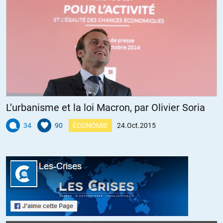
école de patience. Recruter patiemment des sources, des
ressources (« assets »), attendre patiemment qu’ils montent les
échelons hiérarchiques, les compromettre progressivement (petits
cadeaux puis gros cadeaux), investir à long terme. Au niveau du
prix du pétrole, Russie et Iran ont tout intérêt qu’il y ait des gros
troubles politiques aux Emirats et Arabie Saoudite (surtout), et
j’imagine qu’Assad et les Syriens souhaiteront prendre leur
revanche, froide.
+24
ALERTER
L’urbanisme et la loi Macron, par Olivier Soria
34
90
ÉCONOMIE
24.Oct.2015
games
//
25.10.2015 à 11h31
il ne l’a pas fait parce que il devait moderniser son armée, face à
l’OTAN;
le bouclage est prévu autour de 2020 avec de nombreuse armes
offensives nouvelles
Il ne l’a pas fait par ce qu’il a récupéré la Crimée
Il ne l’a pas fait car l’élite russe a décide de déplacer les usines de