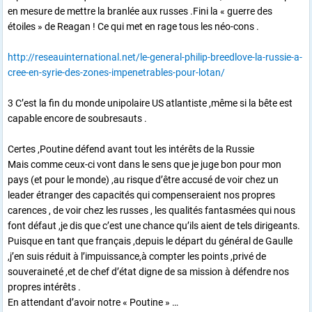
en mesure de mettre la branlée aux russes .Fini la « guerre des
étoiles » de Reagan ! Ce qui met en rage tous les néo-cons .
http://reseauinternational.net/le-general-philip-breedlove-la-russie-a-
cree-en-syrie-des-zones-impenetrables-pour-lotan/
3 C’est la fin du monde unipolaire US atlantiste ,même si la bête est
capable encore de soubresauts .
Certes ,Poutine défend avant tout les intérêts de la Russie
Mais comme ceux-ci vont dans le sens que je juge bon pour mon
pays (et pour le monde) ,au risque d’être accusé de voir chez un
leader étranger des capacités qui compenseraient nos propres
carences , de voir chez les russes , les qualités fantasmées qui nous
font défaut ,je dis que c’est une chance qu’ils aient de tels dirigeants.
Puisque en tant que français ,depuis le départ du général de Gaulle
,j’en suis réduit à l’impuissance,à compter les points ,privé de
souveraineté ,et de chef d’état digne de sa mission à défendre nos
propres intérêts .
En attendant d’avoir notre « Poutine » …