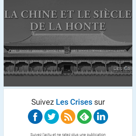
fabrications d’Ukraine en Russie
il ne l’a pas fait car se sont les occidentaux qui finance l’apocalypse
ukrainien
Il ne voulait pas de la révolte du Dombass
il ne l’a pas fait pour ne pas recommencer l’erreur de la provocation
radio free uS et la réaction des troupes du pacte de Varsovie en
Hongrie
enfin, il devait préparer la sauvegarde des intérêts russes en
Méditerranée et un accés aux mers chaudes pour ne pas être isolé…
+31
ALERTER
aleksandar
//
25.10.2015 à 16h46
Globalement, il n’y a pas de création de la part de la Russie
Suivez
Les Crises
sur
d’armes offensives nouvelles.
Le programe militaire russe est essentielement defensif, avec une
importante composante antimisile et anti aérienne.
Le reste est une modernisation des forces existantes.
C’est la conclusion qu’avait dressée un de nos chefs du
rensignement militaire lors d’un colloque l’année dernière.
Suivez l'actu et ne ratez plus une publication