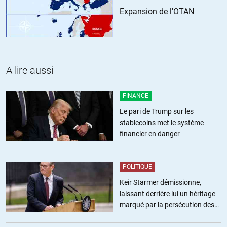
comparer l’invasion américaine illégale et criminelle avec la
Expansion de l'OTAN
coopération russo-syrienne pour combattre le terrorisme est
grotesque et injuste vis a vis des russes .
l’invasion américaine a été une erreur historique aux yeux
même des personnes qui l’ont perpétré quils soient militaires
ou politiques , cette agression sur un état souverain en
bafouant L’ONU est une bavure avec un bilan effroyable . sans
A lire aussi
oublier que cette invasion est une cause directe de l’émergence
du terrorisme en irak et en syrie
FINANCE
http://www.leparisien.fr/international/tony-blair-s-excuse-
Le pari de Trump sur les
pour-des-erreurs-ayant-mene-a-la-guerre-en-irak-en-2003-25-
stablecoins met le système
10-2015-
financier en danger
5216963.php#xtref=https%3A%2F%2Fwww.google.com
et si les américains avaient une once de conscience politique
ils auraient accepter la coopération russe pour justement
POLITIQUE
racheter leurs erreurs .
Keir Starmer démissionne,
+7
laissant derrière lui un héritage
marqué par la persécution des
atanguy
//
26.10.2015 à 23h13
militants pro-palestiniens