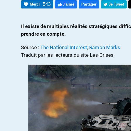
543
Merci
J'aime
Partager
Je Tweet
Il existe de multiples réalités stratégiques diffi
prendre en compte.
Source :
The National Interest, Ramon Marks
Traduit par les lecteurs du site Les-Crises