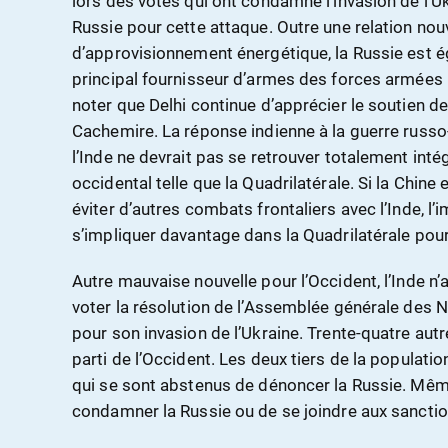
lors des votes qui ont condamné l’invasion de l’Uk
Russie pour cette attaque. Outre une relation nou
d’approvisionnement énergétique, la Russie est 
principal fournisseur d’armes des forces armées i
noter que Delhi continue d’apprécier le soutien d
Cachemire. La réponse indienne à la guerre russo-
l’Inde ne devrait pas se retrouver totalement inté
occidental telle que la Quadrilatérale. Si la Chine
éviter d’autres combats frontaliers avec l’Inde, l’
s’impliquer davantage dans la Quadrilatérale pour
Autre mauvaise nouvelle pour l’Occident, l’Inde n’a
voter la résolution de l’Assemblée générale des N
pour son invasion de l’Ukraine. Trente-quatre aut
parti de l’Occident. Les deux tiers de la populat
qui se sont abstenus de dénoncer la Russie. Même
condamner la Russie ou de se joindre aux sanct