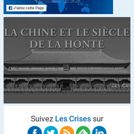
-est basé sur un génocide (G. Washington appelait déjà au
génocide des Iroquois, en utilisant le mot « extirper »… il faut
comparer les Amérindiens avec les peuples minoritaires de
Russie, qui parlent toujours leur langue – il n’y a jamais eu
autant de locuteurs du tchouktche par exemple, et
l’enseignement se fait toujours en langues régionales dans
2000+ écoles primaires alors que la République française risque
de s’effondrer si 50 enfants font leur maternelle en breton)
-s’est construit par l’esclavage
-est le seul à avoir utilisé des bombes atomiques, qui plus est sur
des cibles civils, qui plus est contre un pays vaincu (il a estimé,
avec raison selon moi, que même Staline, dictateur s’il en est,
n’aurait pas atomisé l’Allemagne en Avril 45 s’il avait eu la
bombe A – peut-être en 1942, mais en 1945 probablement pas),
qui plus est contre un pays ne disposant pas de bombes
atomiques
-A massacré plus d’un million de civils au Vietnam et dans les
pays voisins, notamment avec des armes chimiques qui
Suivez
Les Crises
sur
continuent de tuer aujourd’hui
-A des centaines de bases militaires réparties dans la majorité
des pays du monde