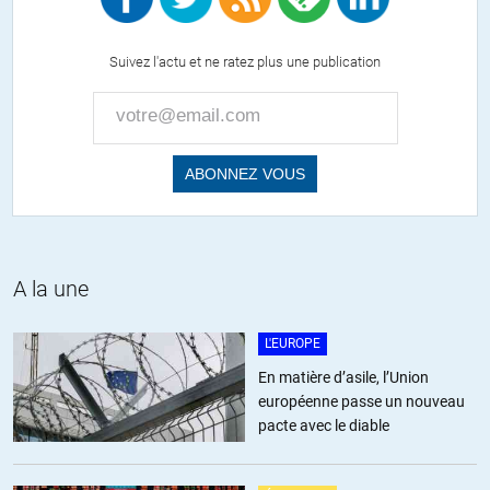
-etc
n’a pas de leçons de morale ou de pacifisme à donner.
Suivez l'actu et ne ratez plus une publication
Mais je suis d’accord sur le fait que ça ne ferait pas de mal de
rappeler plus souvent les incommensurables crimes des
occidentaux et en particuliers des Américains. C’est quand
même assez incroyable que leur machine de propagande soit si
efficace que même quand ils commettent les pires crimes ils
arrivent à faire porter la faute à leurs victimes (Cf. toutes les
interventions militaires brutales en Amérique Centrale, les
innombrables attaques terroristes contre Cuba, la catastrophe
humanitaire causée par l’embargo de l’Iraq, celle causée par le
A la une
bombardement de la Serbie… la liste est interminable).
Chomsky estime que l’Empire a commencé à chuter en 1949,
L'EUROPE
quand les Américains ont « perdu la Chine » (expression des
autorités américaines, qui signifie bien que la Chine leur
En matière d’asile, l’Union
appartenait avant qu’elle ne devienne indépendante). Cuba
européenne passe un nouveau
1959 est un autre grand coup (dès le début du 19ème siècle les
pacte avec le diable
Américains comptaient intégrer Cuba à leur « empire
naissant »), l’indépendance de plusieurs pays d’Am du Sud