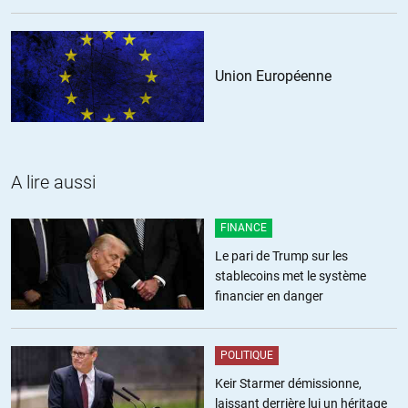
Mario du 38
//
05.06.2014 à 16h07
Conférence intéressante malgré la qualité du son au début.
Union Européenne
J’ai aimé votre dénonciation originale de la propagande mensongère
par des photos.
L’image des chatons a été le moment le plus drôle de la conférence
bien que le sujet ne si prête pas.
A lire aussi
ALERTER
FINANCE
Le pari de Trump sur les
Che
//
05.06.2014 à 16h23
stablecoins met le système
1)Le budget armements des USA est supérieur à tous les budgets de
financier en danger
tous les pays du monde réunis.
2)Le nombre de bases américaines dans le monde, c’est l’armée la
plus déployée.
POLITIQUE
Et c’est l’Amérique qui donne des leçons de diplomatie ? De paix ? Ils
Keir Starmer démissionne,
n’hésitent pas à pratiquer l’assassinat politique, la déstabilisation de
laissant derrière lui un héritage