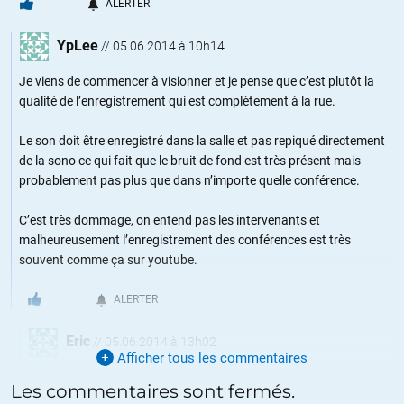
ALERTER
YpLee
//
05.06.2014 à 10h14
Je viens de commencer à visionner et je pense que c’est plutôt la
qualité de l’enregistrement qui est complètement à la rue.
Le son doit être enregistré dans la salle et pas repiqué directement
de la sono ce qui fait que le bruit de fond est très présent mais
probablement pas plus que dans n’importe quelle conférence.
C’est très dommage, on entend pas les intervenants et
malheureusement l’enregistrement des conférences est très
souvent comme ça sur youtube.
ALERTER
Eric
//
05.06.2014 à 13h02
Afficher tous les commentaires
Je pense pour un problème d’audio moi aussi. Pour entendre
Les commentaires sont fermés.
convenablement Olivier ou le traducteur d’Alexander Lipen je dois