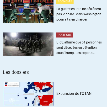
depuis quelques années encore plus grand, le méga-contrat
ÉCONOMIE
russo-chinois pas en dollars ça fait mal, le Kirghizstan qui refuse
La guerre en Iran ne détrônera
la prolongation de la base militaire qui a joué un rôle essentiel
pas le dollar. Mais Washington
dans la guerre en Afghanistan c’est significatif, l’échec des
pourrait s’en charger
Américains à virer les Russes de Crimée ouïe (c’était un des
objectifs essentiels de Maïdan), leur incapacité à renverser
Maduro aïe… espérons que la chute s’accélère !
POLITIQUE
Prochain pays libre, la France ?
L’ICE affirme que 51 personnes
sont décédées en détention
sous Trump. Les experts
estiment ce chiffre sous-estimé
Silverstone
//
05.06.2014 à 13h11
Les dossiers
Vidéo excellente et très enrichissante,
merci à vous Monsieur Berruyer pour tous vos documents.
ALERTER
Expansion de l'OTAN