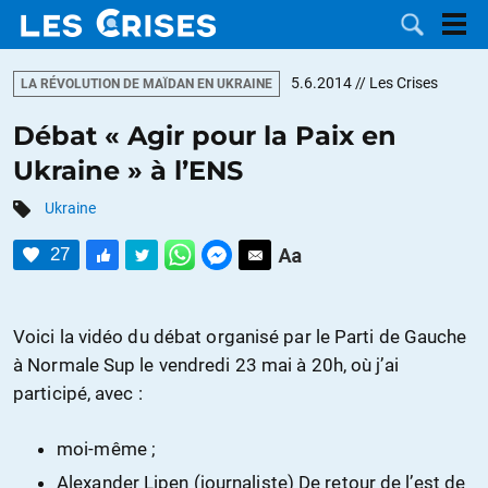
5.6.2014
// Les Crises
LA RÉVOLUTION DE MAÏDAN EN UKRAINE
Débat « Agir pour la Paix en
Ukraine » à l’ENS
LES
Ukraine
DOSSIERS
CATÉGORIES
27
MOTS CLÉS
Voici la vidéo du débat organisé par le Parti de Gauche
NOUS
à Normale Sup le vendredi 23 mai à 20h, où j’ai
participé, avec :
CONTACTER
FAIRE UN
moi-même ;
DON
Alexander Lipen (journaliste) De retour de l’est de