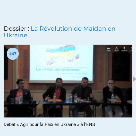
pousser mon ampli à la moitié du volume maximum (en temps
normal au delà d’un tiers c’est suffisant c’est pour me vriller les
tympans).
C’est un peu mieux pour Philippe Migault mais de très peu.
Dossier :
La Révolution de Maïdan en
Ukraine
ALERTER
#47
reneegate
//
05.06.2014 à 10h48
le témoignage de A.Lipen est très intéressant sur l’état d’esprit de la
population. C’est une première résistance tangible à l’ essor
atlantiste mais aussi libéral (ne pas oublier que Poutine est un
libéral).
ALERTER
Nicolas
//
05.06.2014 à 11h49
Débat « Agir pour la Paix en Ukraine » à l’ENS
Euh, libéral ma non troppo. Vachement interventionniste, entre