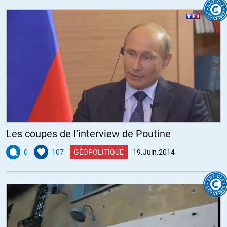
pierre9459
//
19.06.2014 à 10h09
Exactement ! Il nous faut systématiquement reprendre ces
appellations, qu’elles soient prononcées par les médias ou nos
….propres amis et connaissances.
Commençons par appeler un chat un chat. Ces « dettes » sont du
vol pur et simple !!!
ALERTER
Les coupes de l’interview de Poutine
Sorge
//
19.06.2014 à 09h52
0
107
GÉOPOLITIQUE
19.Juin.2014
Oui, en effet, pour revenir à des préoccupations économiques,
quelle est la valeur de ce jugement ?
Sur quelle base une cours de justice américaine peut-elle se
prononcer sur les obligations d’un Etat souverain envers ses
anciens créanciers ?