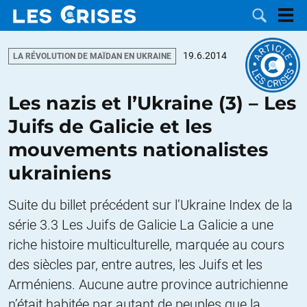
19.6.2014
LA RÉVOLUTION DE MAÏDAN EN UKRAINE
Les nazis et l’Ukraine (3) – Les
LES
Juifs de Galicie et les
mouvements nationalistes
DOSSIERS
CATÉGORIES
ukrainiens
MOTS CLÉS
Suite du billet précédent sur l’Ukraine Index de la
NOUS
série 3.3 Les Juifs de Galicie La Galicie a une
riche histoire multiculturelle, marquée au cours
CONTACTER
FAIRE UN
des siècles par, entre autres, les Juifs et les
Arméniens. Aucune autre province autrichienne
DON
n’était habitée par autant de peuples que la