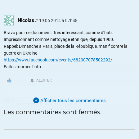
Nicolas
//
19.06.2014 à 07h48
Bravo pour ce document. Très intéressant, comme d’hab.
Impressionnant comme nettoyage ethnique, depuis 1900.
Rappel: Dimanche à Paris, place de la République, manif contre la
guerre en Ukraine
https://www.facebook.com/events/682007078502292/
Faites tourner l’info.
ALERTER
Afficher tous les commentaires
perceval78
//
19.06.2014 à 08h55
Les commentaires sont fermés.
Un article d’époque (12 08 1939) de l’Ukrainian Weekly daily (un
supplément en langue anglaise du journal Svoboda publié par la
communauté ukrainienne des US)